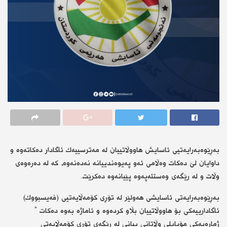
بەڕێوەبەرایەتیی ئاسایش هاووڵاتییان لە مەترسییەك ئاگادار دەكاتەوە و
داوایان لێ دەكات وەڵامی ئەو پەیوەندییانە نەدەنەوە، كە لە دەرەوەی
وڵات و لە رێگەی وەستئەپەوە پێیانەوە دەكرێت.
بەڕێوەبەرایەتی ئاسایشی هەولێر لە تۆڕی كۆمەڵایەتیی (فەیسبووك)
ئاگادارییەكی بۆ هاووڵاتییان بڵاو كردەوە و ئاماژە بەوە دەكات ”
ژمارەیەكی مۆبایلی وڵاتانی بیانی لە ڕێگەی تۆڕی كۆمەڵایەتی