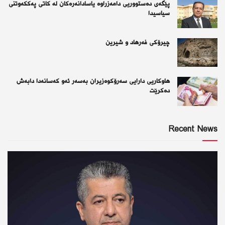
پێگەی دەستووریی دامەزراوە یاسادانەرەكان لە كاتی پەككەوتنی
سیاسیدا
چیرۆكی فەرهاد و شیرین
هاوکاریی دارایی سەرۆکوەزیران بەسەر ئەو كەسانەدا دابەش
دەکرێت
Recent News