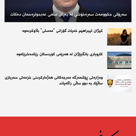
سەرۆکی حکوومەت سەرەخۆشی لە بەیان سامی عەبدولڕەحمان دەکات
کیژان ئیبراهیم خەیات گۆرانی “مەستی” بڵاوکردەوە
کاروباری بانگبێژان لە هەرێمی کوردستان رێکدەخرێتەوە
وەزارەتی پێشمەرگە مەرجەکانی هەژمارکردنی خزمەتی سەربازی
ساڵێک بە دوو ساڵی راگەیاند