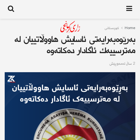
Home
کوردستانى
بەرێوەبەرایەتی ئاسایش هاووڵاتییان لە
مەترسییەك ئاگادار دەكاتەوە
2 ساڵ له‌مه‌وپێش