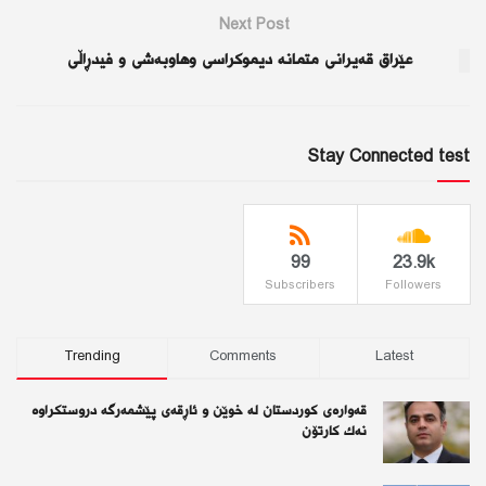
Next Post
عێراق قەیرانی متمانە دیموکراسی وهاوبەشی و فیدڕاڵی
Stay Connected test
99
23.9k
Subscribers
Followers
Trending
Comments
Latest
قەوارەی كوردستان لە خوێن و ئاڕقەی پێشمەرگە دروستكراوە
نەك كارتۆن