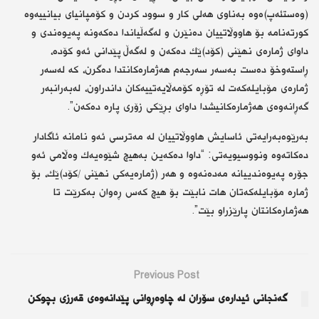
(وەستئەپ)ەوە بەناوی هەلی كار و سوود كردن و كۆمپانیای بیانییەوە
كورتەنامە بۆ هاووڵاتییان دەنێرن و لەگەڵیاندا دەكەونە پەیوەندی و
داوای ژمارەی نهێنی (كۆد)ێك دەكەن و لەگەڵ پێدانی ئەو كۆدە،
ڕاستەوخۆ دەست بەسەر سەرجەم هەژمارەكانتدا دەگرن، كە لەسەر
ژمارەی مۆبایلەكەت لە تۆڕە كۆمەڵایەتییەكان داندراون، لەبەرانبەر
گەڕانەوەی هەژمارەكانیشدا داوای بڕێكی زۆری پارە دەكەن”.
بەرێوەبەرایەتی ئاسایش هاووڵاتییان لە مەترسی ئەو نامانە ئاگادار
دەكاتەوە ونووسیویەتی: “داوا دەكەین بەهیچ شێوەیەك وەڵامی ئەو
جۆرە پەیوەندییانە مەدەنەوە و هەر (ژمارەیەكی نهێنی /كۆد)ێك، بۆ
ژمارە مۆبایلەكەتان هات نابێت بۆ هیچ كەس ڕەوان بەكرێت تا
هەژمارەكانتان پارێزراو بێت”.
Previous Post
گەنجانی ئیدارەی سۆران لە چاوەڕوانی پێدانەوەی قەرزی بچوكن