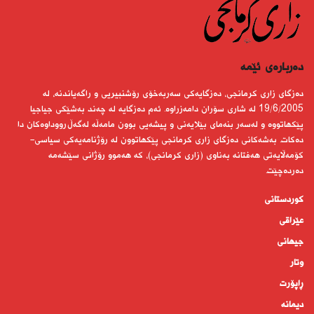
دەربارەى ئێمە
دەزگای زاری كرمانجی، دەزگایەكی سەربەخۆی رۆشنبیریی و راگەیاندنە، لە
19/6/2005 لە شاری سۆران دامەزراوە. ئەم دەزگایە لە چەند بەشێكی جیاجیا
پێكهاتووە و لەسەر بنەمای بێلایەنی و پیشەیی بوون مامەڵە لەگەڵ رووداوەكان دا
دەكات. بەشەكانی دەزگای زاری كرمانجی پێكهاتوون لە رۆژنامەیەكی سیاسی-
كۆمەڵایەتی هەفتانە بەناوی (زاری كرمانجی)، كە هەموو رۆژانی سێشەمە
دەردەچێت.
کوردستانى
عێراقی
جیهانى
وتار
ڕاپۆرت
دیمانە