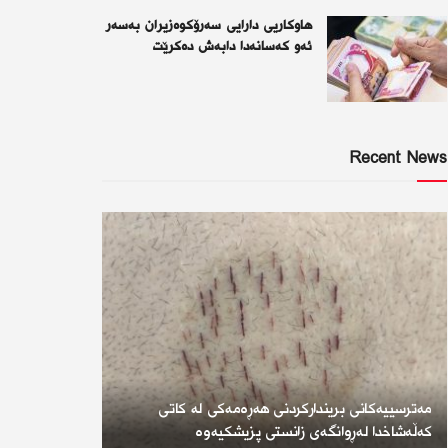
هاوکاریی دارایی سەرۆکوەزیران بەسەر
ئەو كەسانەدا دابەش دەکرێت
Recent News
مەترسییەکانی بریندارکردنی هەڕەمەکی لە کاتی
کەڵەشاخدا لەڕوانگەی زانستی پزیشکیەوە