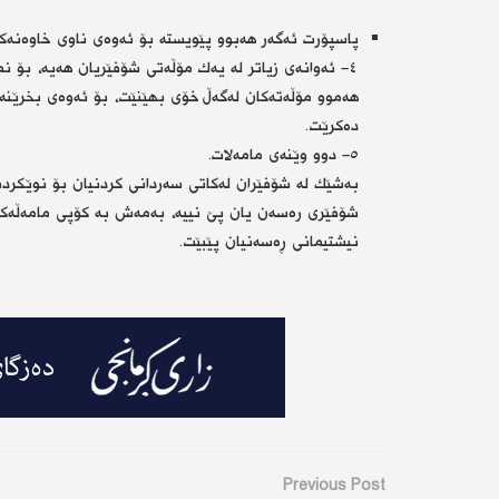
پاسپۆرت ئەگەر هەبوو پێویستە بۆ ئەوەی ناوی خاوەنە
٤- ئەوانەی زیاتر لە یەك مۆڵەتی شۆفێریان هەیە، بۆ ن
هەموو مۆڵەتەكان لەگەڵ خۆی بهێنێت، بۆ ئەوەی بخرێنە
دەكرێت.
٥- دوو وێنەی مامەلات.
بەشێك لە شۆفێران لەكاتی سەردانی كردنیان بۆ نوێكردنە
شۆفێری رەسەن یان پێ نییە، بەمەش بە كۆپی مامەڵەكانی
نیشتیمانی ڕەسەنیان پێبێت.
Previous Post