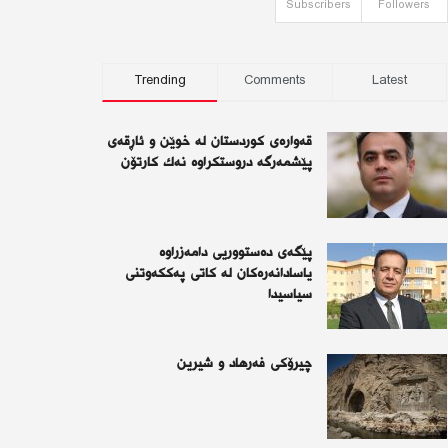
Subscribers
Followers
Trending
Comments
Latest
قەوارەی كوردستان لە خوێن و ئاڕقەی
پێشمەرگە دروستكراوە نەك كارتۆن
پێگەی دەستووریی دامەزراوە
یاسادانەرەكان لە كاتی پەككەوتنی
سیاسیدا
چیرۆكی فەرهاد و شیرین