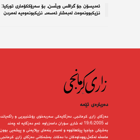
ئەدیسۆن جۆ گراڤس ویڵسن، بۆ سەرۆككۆماری توركیا:
نزیكبوونەوەت لەبەشار ئەسەد، نزیكبونەوەیە لەمردن
دەربارەى ئێمە
دەزگای زاری كرمانجی، دەزگایەكی سەربەخۆی رۆشنبیریی و راگەیاندن
لە 19/6/2005 لە شاری سۆران دامەزراوە. ئەم دەزگایە لە چەند
بەشێكی جیاجیا پێكهاتووە و لەسەر بنەمای بێلایەنی و پیشەیی بوون
مامەڵە لەگەڵ رووداوەكان دا دەكات. بەشەكانی دەزگای زاری كرمانجی