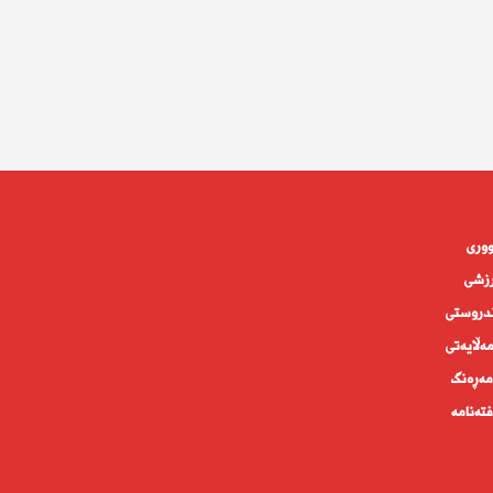
وورى
زشی
دروستى
ه‌ڵايه‌تى
ەڕەنگ
تەنامە