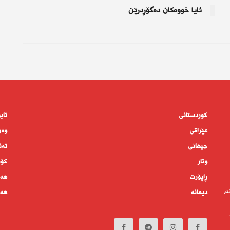
ئایا خووەكان دەگۆڕدرێن
کوردستانى
ئاب
عێراقی
وەر
جیهانى
تەن
وتار
كۆم
ڕاپۆرت
هەم
ە،
دیمانە
هەف