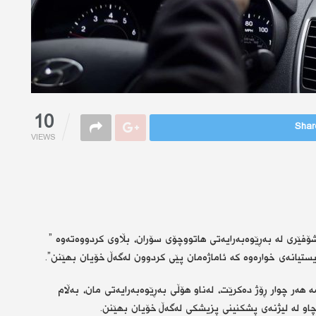
10
Share
VIEWS
ێری لە بەڕێوەبەرایەتی هاتووچۆی سۆران، بڵاوی كردووەتەوە ”
تیانەی خوارەوە كە ئاماژەمان پێی كردوون لەگەڵ خۆیان بهێنن”.
هەر چوار ڕۆژ دەكرێت، لەناو هۆڵی بەڕێوەبەرایەتی مان، بەڵام
چاو لە لیژنەی پشكنینی پزیشكی لەگەڵ خۆیان بهێنن.