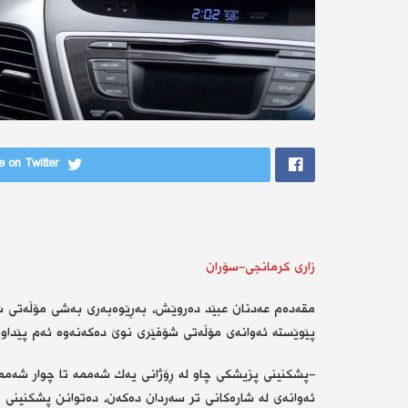
 on Twitter
زاری كرمانجی-سۆران
مقەدەم عەدنان عبێد دەروێش، بەڕێوەبەری بەشی مۆڵەتی شۆف
پێوێستە ئەوانەی مۆڵەتی شۆفێری نوێ دەكەنەوە ئەم پێداویس
-پشكنینی پزیشكی چاو لە ڕۆژانی یەك شەممە تا چوار شەممە 
ئەوانەی لە شارەكانی تر سەردان دەكەن، دەتوانن پشكنینی 