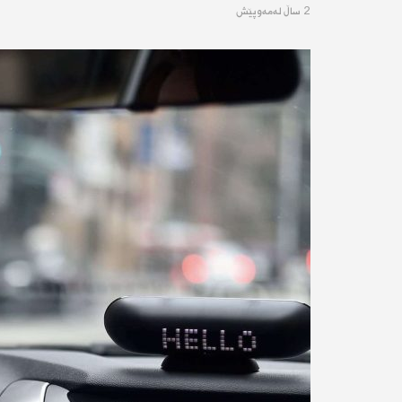
2 ساڵ له‌مه‌وپێش