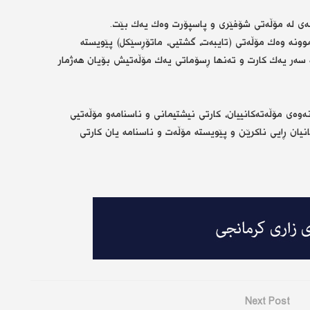
كەی لە مۆڵەتی شۆفێری و پاسپۆرت وەك یەك بێت.
موونە وەك مۆڵەتی (تایبەت، گشتیی، ماتۆڕسێكل) پێویستە
 سەر یەك كارت و تەنها ڕسۆماتی یەك مۆڵەتیش بۆیان هەژمار
وەی مۆڵەتەكانییان، كارتی نیشتیمانی و ناسنامەو مۆڵەتیی
ان ڕایی ناكرێن و پێویستە مۆڵەت و ناسنامە یان كارتی
Next Post