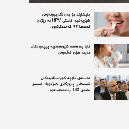
بنیشتێك بۆ بەرەنگاربوونەوەی
شێرپەنجە؛ ئاستی HPV بە ڕێژەی
لەسەدا ٩٣ كەمدەكاتەوە
ئايا به‌رهه‌مه‌ شيره‌مه‌نييه‌ پڕچه‌وره‌كان
ده‌بنه‌ هۆى قه‌ڵه‌وه‌ى
دەستەی ناوچە كوردستانییەكان :
قسەكانی پارێزگاری كەركووك لەسەر
مادەی 140 رەتدەكەینەوە