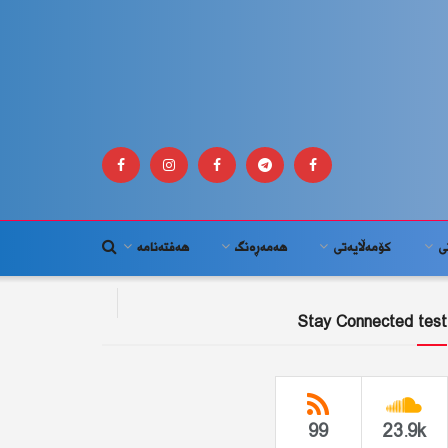
ى
كۆمه‌ڵايه‌تى
هەمەڕەنگ
هەفتەنامە
Stay Connected test
99
23.9k