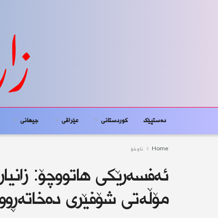
دەستپێک
کوردستانى
عێراقی
جیهانى
Home
ناوخۆ
ئەفسەرێكی هاتووچۆ: زانیار
مۆڵەتی شۆفێری دەخاتەڕوو