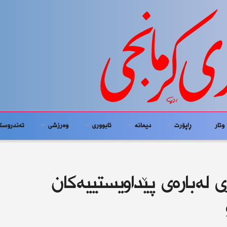
وتار
ڕاپۆرت
دیمانە
ئابوورى
وەرزشی
تەندروست
ی لەبارەی پێداویستییەكان