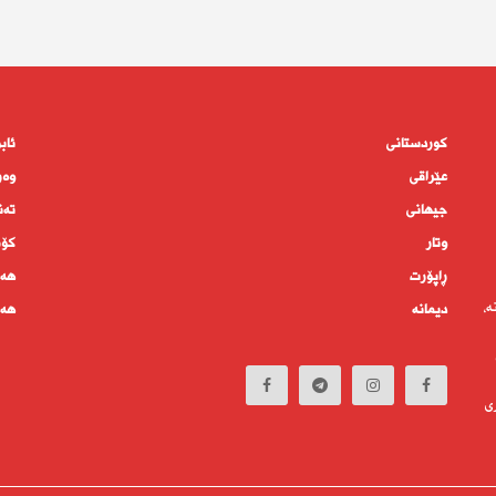
کوردستانى
ئاب
عێراقی
وەر
جیهانى
تەن
وتار
كۆم
ڕاپۆرت
هەم
ە،
دیمانە
هەف
ی