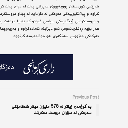
هه‌رێمی كوردستان ڕووبه‌ڕووی قه‌یرانی یه‌ك له‌ دوای یه‌ك كراو
كراوه‌ و پیلانگێڕییه‌كی ده‌ره‌كی له‌ ئارادایه‌ له‌ پێناو در
و دروستكردنی ژینگه‌یه‌كی سیاسی ئه‌وتۆ كه‌ ته‌نیا خزمه‌ت به‌
هه‌ر بۆیه‌ ڕه‌تكردنه‌وه‌ی ئه‌و دیزاینه‌ ئاماده‌كراوه‌ و به‌رپه‌رچ
ئه‌ركێكی مێژوویی سه‌نگه‌ری له‌و موئامه‌ره‌یه‌ گرتووه‌.
Previous Post
بە گوژمەی زیاتر لە 578 ملیۆن دینار شەقامێكی
سەرەكی لە سۆران دروست دەكرێت