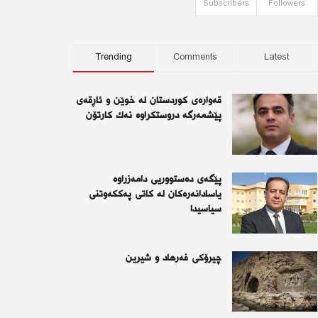
Subscribers
Followers
Trending
Comments
Latest
قەوارەی كوردستان لە خوێن و ئاڕقەی
پێشمەرگە دروستكراوە نەك كارتۆن
پێگەی دەستووریی دامەزراوە
یاسادانەرەكان لە كاتی پەككەوتنی
سیاسیدا
چیرۆكی فەرهاد و شیرین