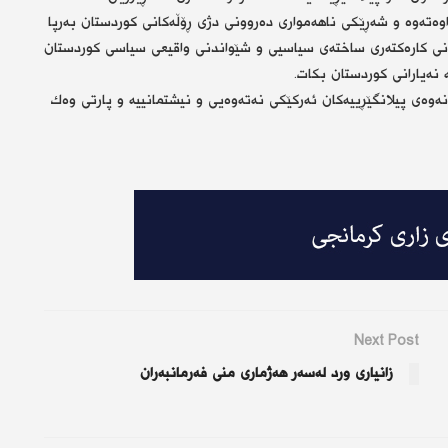
ه‌ته‌وه‌ و شه‌ڕێكی ناهه‌مواری ده‌روونی دژی ڕۆڵه‌كانی كوردستان به‌رپا
وستكردنی كاره‌كته‌ری ساخته‌ی سیاسیی و شێواندنی واقیعی سیاسی كوردستان
 نه‌یارانی كوردستان بكات.
دانه‌وه‌ی پیلانگێڕییه‌كان ئه‌ركێكی نه‌ته‌وه‌یی و نیشتمانییه‌ و پارتی وه‌ك
Next Post
زانیاری ورد لەسەر هەژماری منی فەرمانبەران