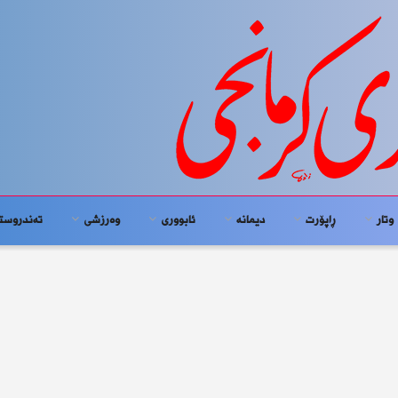
وتار
ڕاپۆرت
دیمانە
ئابوورى
وەرزشی
تەندروست