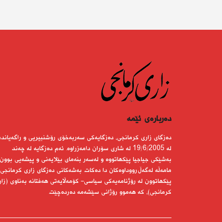
دەربارەى ئێمە
دەزگای زاری كرمانجی، دەزگایەكی سەربەخۆی رۆشنبیریی و راگەیاندن
لە 19/6/2005 لە شاری سۆران دامەزراوە. ئەم دەزگایە لە چەند
بەشێكی جیاجیا پێكهاتووە و لەسەر بنەمای بێلایەنی و پیشەیی بوون
مامەڵە لەگەڵ رووداوەكان دا دەكات. بەشەكانی دەزگای زاری كرمانجی
پێكهاتوون لە رۆژنامەیەكی سیاسی- كۆمەڵایەتی هەفتانە بەناوی (زار
كرمانجی)، كە هەموو رۆژانی سێشەمە دەردەچێت.