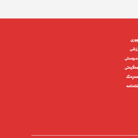
وورى
زشی
دروستى
ه‌ڵايه‌تى
ەڕەنگ
تەنامە