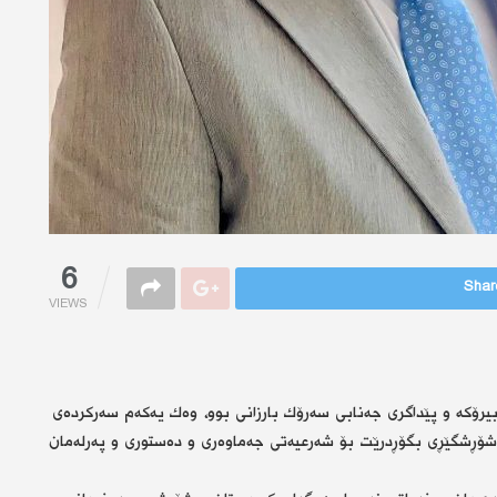
6
Share
VIEWS
 هه‌ڵبژاردنی په‌رله‌مانی كوردستان، له‌ ئایاری 1992دا، بیرۆكه‌ و پێداگری جه‌نابی سه‌رۆك بارزانی بوو، وه‌ك یه‌كه‌م سه‌ركرده‌ی
 شۆڕشگێڕی بگۆڕدرێت بۆ شه‌رعیه‌تی جه‌ماوه‌ری و ده‌ستوری و په‌رله‌مان