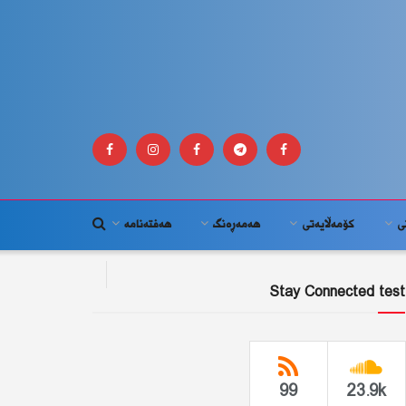
ى
كۆمه‌ڵايه‌تى
هەمەڕەنگ
هەفتەنامە
Stay Connected test
99
23.9k