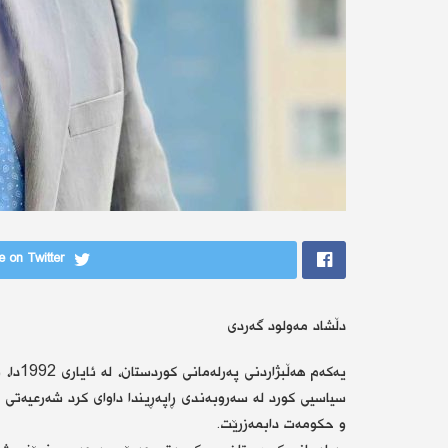
 on Twitter
دڵشاد مه‌ولود گه‌ردی
یه‌كه‌م
سیاسیی كورد له‌ سه‌روبه‌ندی ڕاپه‌ڕیندا داوای كرد شه‌رعیه‌تی
و حكومه‌ت دابمه‌زرێت.