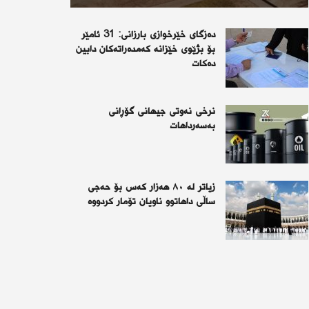
دەزگای خێرخوازی بارزانی: 31 ئامێر
بۆ بژێوی خێزانە کەمدەراتەکان دابین
دەکات
نرخی نەوتی جیهانی گۆڕانی
بەسەرداهات
زیاتر لە ٨٠ هەزار کەس بۆ حەجی
ساڵی داهاتوو ناویان تۆمار کردووە