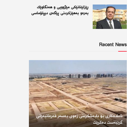
ڕێزلێنانێكی مێژوویی و هەنگاوێك
بەرەو بەهێزكردنی پێگەی دیپلۆماسی
Recent News
ئامادەکاری بۆ دابەشکردنی زەوی بەسەر فەرمانبەرانی
گرێبەست دەکرێت