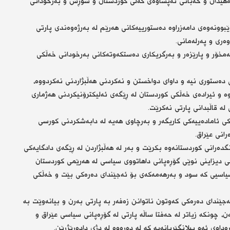
ه‌هیدان و خه‌باتی نه‌پساوه‌ی گه‌لی كوردستان و شۆڕش و به‌رخودانی
ونه‌وه‌ی دامه‌زراوه‌ ده‌ستورییه‌كانی هه‌رێم له‌ به‌رژه‌وه‌ندی پارتی
‌ری و په‌رله‌مانی.
 خه‌مخۆر و پارێزه‌ر و به‌رگریكاری ده‌ستكه‌وته‌كانی به‌رخودانی خه‌ڵكی
ی ده‌ستوری نیه‌ و داوای دواخستن و نه‌كردنی هه‌ڵبژاردنی نه‌كردووه‌،
‌وه‌ و ئیراده‌ی خه‌ڵكی كوردستان له‌ ڕێگه‌ی ئه‌لیكترۆنیكردنی هه‌ژماری
له‌ قاڵبدانی پارتی نه‌كرێت.
ی ئاماده‌ییه‌كی كاریگه‌ر و به‌رچاوی هه‌یه‌ له‌ دابه‌شكردنی كورسی
‌رانی عێراق.
ه‌رانی كوردستانه‌وه‌ بكرێت و به‌ر له‌ هه‌ڵبژاردن له‌ ڕێگه‌ی دادگایه‌كی
ی دیزاینی نوێی گۆڕه‌پانی داهاتووی سیاسی له‌ هه‌رێمی كوردستان
اسیی كه‌ سود و به‌رهه‌مه‌كه‌ی بۆ ئه‌جێندای ده‌ره‌كی بێت و خه‌ڵكی
جێندای ده‌ره‌كی كه‌وتون ناتوانن زه‌فه‌ر به‌ پارتی به‌رن و بیانه‌وێت به‌
، چونكه‌ زیاتر له‌ حه‌فتا ساڵه‌ پارتی له‌ گۆڕه‌پانی سیاسی عێراق و
ی ئه‌و پیلانگێڕیانه‌یه‌ كه‌ له‌ ده‌ره‌وه‌ له‌ دژی داده‌ڕێژرێن.