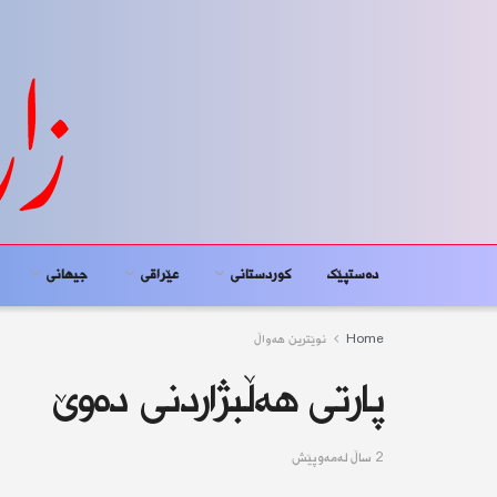
دەستپێک
کوردستانى
عێراقی
جیهانى
Home
نوێترین هەواڵ
پارتی هه‌ڵبژاردنی ده‌وێ
2 ساڵ له‌مه‌وپێش