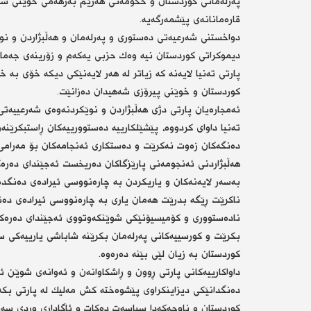
په‌رله‌مانی كوردستان و حكومه‌تی هه‌رێم به‌رهه‌می خوێنی ش
قاره‌مانانه‌ی پێشمه‌رگه‌یه‌.
دواخستنی شه‌رعیه‌تی ده‌ستوری و په‌رله‌مان و هه‌ڵبژاردن و نوێبو
دیموكراتی كوردستان نیه‌ وه‌ك حزبی یه‌كه‌م و زۆرینه‌ی جه‌ماوه
پارتی ته‌نیا لایه‌نه‌ كه‌ زیاتر له‌ هه‌ر لایه‌نێكی دیكه‌ خۆی به‌
كوردستان و خوێنی پیرۆزی شه‌هیدان ده‌زانێت.
ئه‌مجاره‌یان پارتی دژی هه‌ڵبژاردن و نوێكردنه‌وه‌ی شه‌رعییه‌ت
ته‌نیا داوای كردووه‌، پێشێلكارییه‌ ده‌ستوورییه‌كان ڕاستبكرێنه
ده‌نگه‌كان زه‌وت نه‌كرێت و ده‌ستكاری ئه‌نجامه‌كان بۆ مه‌رامی 
هه‌ڵبژاردنی ئه‌نجومه‌نی پارێزگاكان ده‌ریخست ئه‌جێندای ده‌ره‌ك
به‌سه‌ر لایه‌نه‌كان و یاریكردن به‌ چاره‌نووسی ئیراده‌ی ده‌نگده
ناكرێت ڕێگه‌ بدرێت هه‌مان یاری به‌ چاره‌نووسی ئیراده‌ی ده‌نگد
ناده‌ستووری و كۆمیسیۆنێكی شوێنكه‌وتووی ئه‌جێندای ده‌ره‌ك
بكرێت و كورسییه‌كانی په‌رله‌مان بكرێنه‌ شاباشی یارییه‌كی سی
كوردستان به‌ زیان لێی بێنه‌ ده‌ره‌وه‌.
داواكارییه‌كانی پارتی ڕوون و ڕاشكاوانه‌ن و ئه‌وانه‌ی شوێن ئه‌
ده‌نگدانێكی دیزاینكراوی پێشوه‌خته‌ كش مه‌لیك له‌ پارتی بكه‌ن
كوردستان و ناوچه‌كه‌دا سیاسه‌ت ده‌كات و ئاگاداری وردی سه‌ره‌داو