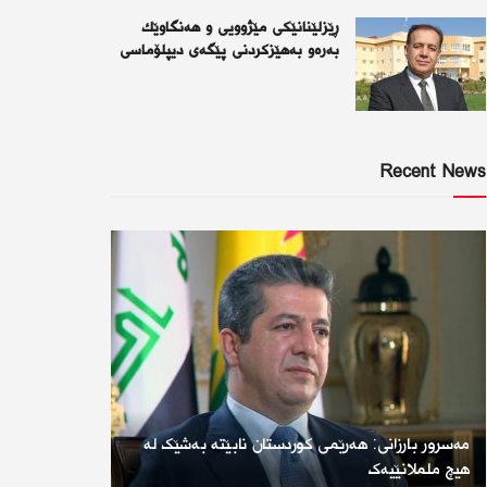
ڕێزلێنانێكی مێژوویی و هەنگاوێك
بەرەو بەهێزكردنی پێگەی دیپلۆماسی
Recent News
مەسرور بارزانی: هەرێمی کوردستان نابێتە بەشێک لە
هیچ ململانێیەک