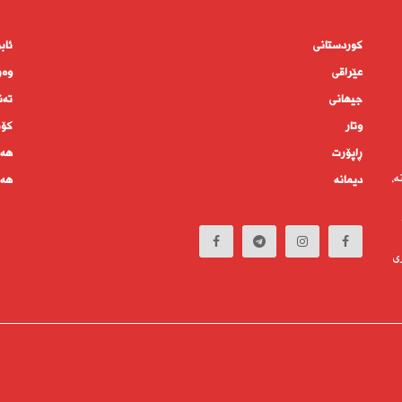
کوردستانى
ئاب
عێراقی
وەر
جیهانى
تەن
وتار
كۆم
ڕاپۆرت
هەم
ە،
دیمانە
هەف
ی