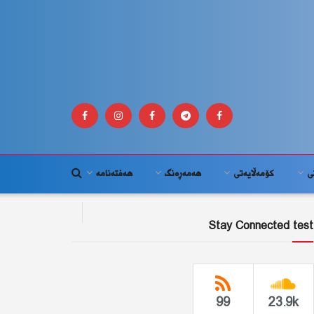
ى
كۆمه‌ڵايه‌تى
هەمەڕەنگ
هەفتەنامە
Stay Connected test
99
23.9k