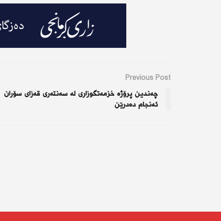
Previous Post
چەندین پرۆژە خزمەتگوزاری لە سەنتەری قەزای سۆران
ئەنجام دەدرێن