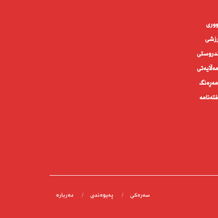
وورى
زشی
دروستى
ه‌ڵايه‌تى
ەڕەنگ
تەنامە
سەرەکی
پەیوەندى
دەربارە