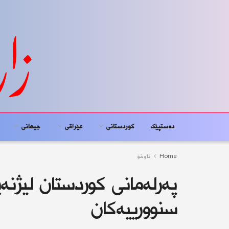
دەستپێک
کوردستانى
عێراقی
جیهانى
Home
ناوخۆ
پەرلەمانی كوردستان ليژنه‌يه
سنوورییەكان