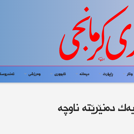
وتار
ڕاپۆرت
دیمانە
ئابوورى
وەرزشی
تەندروست
‌ك ده‌نێرێته‌ ناوچە