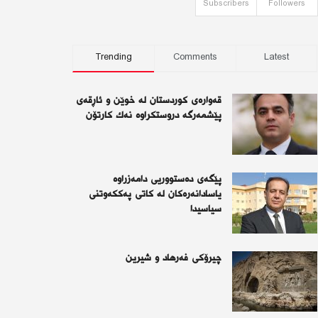
Subscribers
Followers
Trending
Comments
Latest
قەوارەی كوردستان لە خوێن و ئاڕقەی
پێشمەرگە دروستكراوە نەك كارتۆن
پێگەی دەستووریی دامەزراوە
یاسادانەرەكان لە كاتی پەككەوتنی
سیاسیدا
چیرۆكی فەرهاد و شیرین