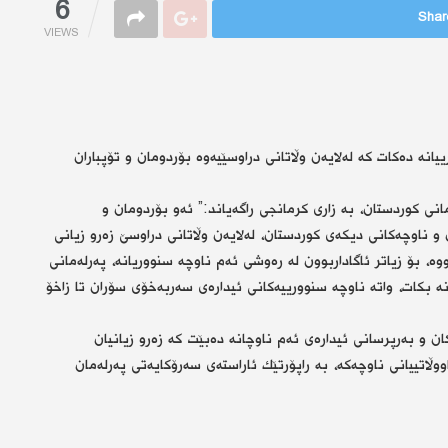
6
Share
VIEWS
انە دەكات كە لەلایەن وڵاتانی دراوسێیەوە بۆردومان و تۆپباران
 كوردستان، بە زاری كرمانجی راگەیاند:” ئەو بۆردومان و
و ناوچەكانی دیكەی كوردستان، لەلایەن وڵاتانی دراوسێ‌ زەرو زیانی
وە، بۆ زیاتر ئاگاداربوون لە رەوشی ئەم ناوچە سنووریانە، پەرلەمانی
ە بكات، واتە ناوچە سنوورییەكانی ئیدارەی سەربەخۆی سۆران تا زاخۆ
ن و بەرپرسانی ئیدارەی ئەم ناوچانە دەبێت كە زەرو زیانیان
ووڵاتییانی ناوچەكە، بە راپۆرتێك ئاراستەی سەرۆكایەتی پەرلەمان