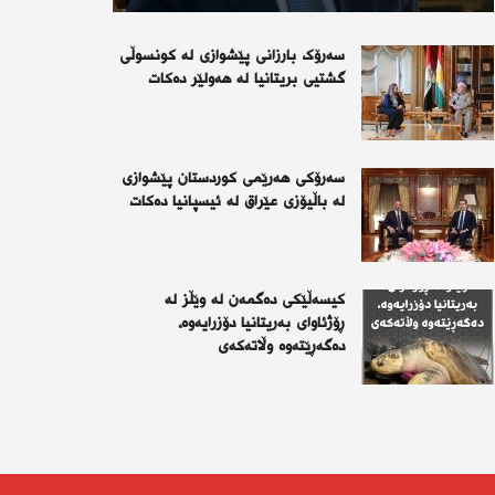
سەرۆک بارزانی پێشوازی لە کونسوڵی
گشتیی بریتانیا لە هەولێر دەکات
سەرۆكی هەرێمی كوردستان پێشوازی
لە باڵیۆزی عێراق لە ئیسپانیا دەكات
کیسەڵێکی دەگمەن لە وێڵز لە
ڕۆژئاوای بەریتانیا دۆزرایەوە،
دەگەڕێتەوە وڵاتەکەی