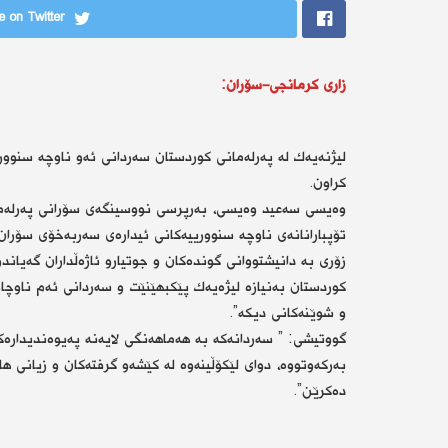
 on Twitter
زاری كرمانجی-سۆران:
لیژنەیەك لە پەرلەمانی كوردستان سەردانی ئەو ناوچە سنووریی
كراون.
وەیسی سەعید وەیسی، بەرپرسی نووسینگەی سۆرانی پەرلەمانی
تۆپبارانانەی ناوچە سنوورییەكانی ئیدارەی سەربەخۆی سۆران 
زۆری بە دانیشتووانی گوندەكان و جوتیارو ئاژەڵداران گەیاندو
كوردستان بەنیازە لیژەیەك پێكبهێنێت و سەردانی ئەم ناوچان
و شوێنەكانی دیكە”.
گووتیشی: ” سەردانەكە بە هەماهەنگی لایەنە پەیوەندیدارەكا
بەركەوتووە، دوای لێكۆڵینەوە لە كێشەو گرفتەكان و زیانی ها
دەكرێن”.