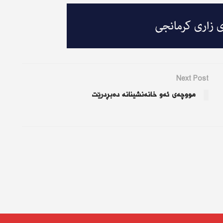
Next Post
مووچەی ئەو خانەنشینانە دەبڕدرێت