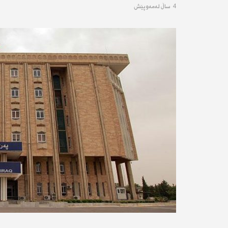
4 ساڵ له‌مه‌وپێش