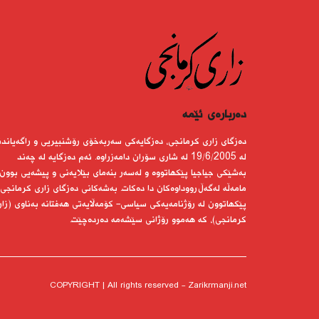
دەربارەى ئێمە
دەزگای زاری كرمانجی، دەزگایەكی سەربەخۆی رۆشنبیریی و راگەیاندن
لە 19/6/2005 لە شاری سۆران دامەزراوە. ئەم دەزگایە لە چەند
بەشێكی جیاجیا پێكهاتووە و لەسەر بنەمای بێلایەنی و پیشەیی بوون
مامەڵە لەگەڵ رووداوەكان دا دەكات. بەشەكانی دەزگای زاری كرمانجی
پێكهاتوون لە رۆژنامەیەكی سیاسی- كۆمەڵایەتی هەفتانە بەناوی (زار
كرمانجی)، كە هەموو رۆژانی سێشەمە دەردەچێت.
COPYRIGHT | All rights reserved - Zarikrmanji.net