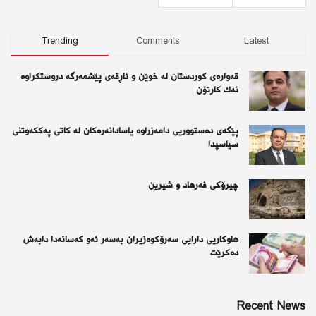
Trending
Comments
Latest
قەوارەی كوردستان لە خوێن و ئاڕقەی پێشمەرگە دروستكراوە
نەك كارتۆن
پێگەی دەستووریی دامەزراوە یاسادانەرەكان لە كاتی پەككەوتنی
سیاسیدا
چیرۆكی فەرهاد و شیرین
هاوکاریی دارایی سەرۆکوەزیران بەسەر ئەو كەسانەدا دابەش
دەکرێت
Recent News