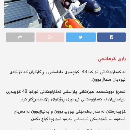
زارى کرمانجى:
لە کەناراوەکانی تورکیا 48 کۆچبەری نایاسایی ، ڕزگارکران کە نزیکەی
نیوەیان منداڵ بوون.
ئەمڕۆ دووشەممە، هێزەکانی پاراستنی کەناراوەکانی تورکیا 48 کۆچبەری
نایاساییان لە کەناراوەکانی ئیزمیری ڕۆژئاوای وڵاتەکە ڕزگار کرد.
کۆچبەرەکان لە سەر بەلەمێکی چووپ بوون و بەنیازبوون لە دەریای
ئیجەوە بە شێوەیەکی نایاسایی بەرەو ئەوروپا کۆچ بکەن.