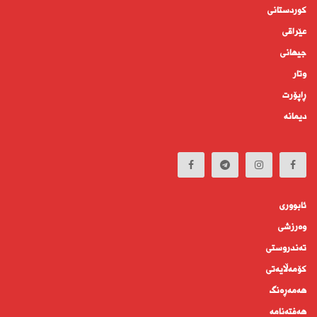
کوردستانى
عێراقی
جیهانى
وتار
ڕاپۆرت
دیمانە
ئابوورى
وەرزشی
تەندروستى
كۆمه‌ڵايه‌تى
هەمەڕەنگ
هەفتەنامە