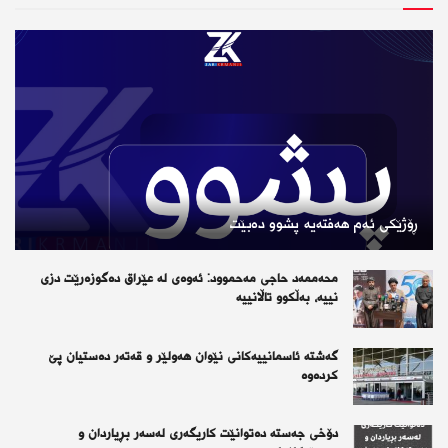
ڕۆژێكی ئەم هەفتەیە پشوو دەبێت
محەممەد حاجی مەحموود: ئەوەی لە عێراق دەگوزەرێت دزی
نییە، بەڵکوو تاڵانییە
گەشتە ئاسمانییەکانی نێوان هەولێر و قەتەر دەستیان پێ
کردەوە
دۆخی جەستە دەتوانێت کاریگەری لەسەر بڕیاردان و