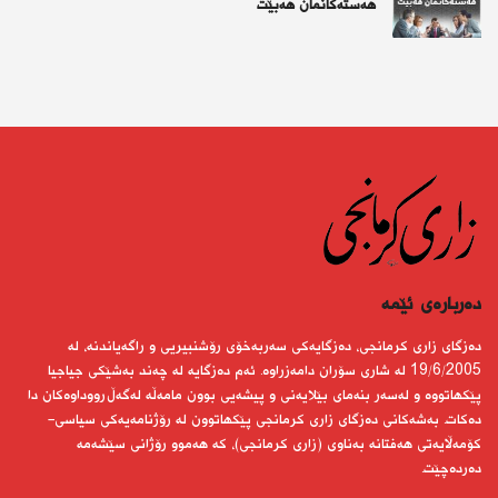
هەستەکانمان هەبێت
دەربارەى ئێمە
دەزگای زاری كرمانجی، دەزگایەكی سەربەخۆی رۆشنبیریی و راگەیاندنە، لە
19/6/2005 لە شاری سۆران دامەزراوە. ئەم دەزگایە لە چەند بەشێكی جیاجیا
پێكهاتووە و لەسەر بنەمای بێلایەنی و پیشەیی بوون مامەڵە لەگەڵ رووداوەكان دا
دەكات. بەشەكانی دەزگای زاری كرمانجی پێكهاتوون لە رۆژنامەیەكی سیاسی-
كۆمەڵایەتی هەفتانە بەناوی (زاری كرمانجی)، كە هەموو رۆژانی سێشەمە
دەردەچێت.