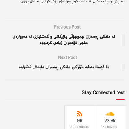
بە پێی زانیارییەکان 20 لەو کۆچبەرانەی ڕزگارکراون منداڵ بوون.
Previous Post
لە مانگی ڕەمەزان جموجۆڵی بازرگانی و گەشتیاری لە دەروازەی
حاجی ئۆمەران زیادی كردووە
Next Post
تا ئێستا بەشە خۆراكی مانگی ڕەمەزان دابەش نەكراوە
Stay Connected test
99
23.9k
Subscribers
Followers