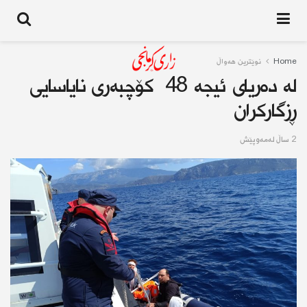
Home
نوێترین هەواڵ
لە دەریای ئیجە 48 کۆچبەری نایاسایی
ڕزگارکران
2 ساڵ له‌مه‌وپێش