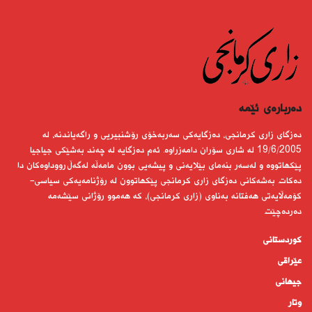
دەربارەى ئێمە
دەزگای زاری كرمانجی، دەزگایەكی سەربەخۆی رۆشنبیریی و راگەیاندنە، لە
19/6/2005 لە شاری سۆران دامەزراوە. ئەم دەزگایە لە چەند بەشێكی جیاجیا
پێكهاتووە و لەسەر بنەمای بێلایەنی و پیشەیی بوون مامەڵە لەگەڵ رووداوەكان دا
دەكات. بەشەكانی دەزگای زاری كرمانجی پێكهاتوون لە رۆژنامەیەكی سیاسی-
كۆمەڵایەتی هەفتانە بەناوی (زاری كرمانجی)، كە هەموو رۆژانی سێشەمە
دەردەچێت.
کوردستانى
عێراقی
جیهانى
وتار