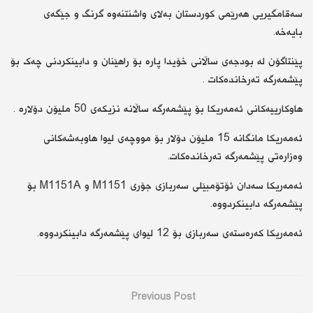
سەقامگیریی هەرێمی کوردستان بەلای واشنتنەوە گرنگ و جێگەی
بایەخە.
پێنتاگۆن لە بودجەی ساڵانی خۆیدا پارە بۆ راهێنان و دابینکردنی چەک بۆ
پێشمەرگە تەرخاندەکات .
هاوکارییەکانی ئەمه‌ریکا بۆ پێشمەرگە ساڵانە نزیکەی 50 ملیۆن دۆلارە .
ئەمه‌ریکا مانگانە 15 ملیۆن دۆلار بۆ مووچەی لیوا هاوبەشەکانی
وەزارەتی پێشمەرگە تەرخاندەکات.
ئەمه‌ریکا سەدان ئۆتۆمبێلی سەربازی جۆری M1151 و M1151A بۆ
پێشمەرگە دابینکردووە.
ئەمه‌ریکا کەرەستەی سەربازی بۆ 12 لیوای پێشمەرگە دابینکردووە.
Previous Post