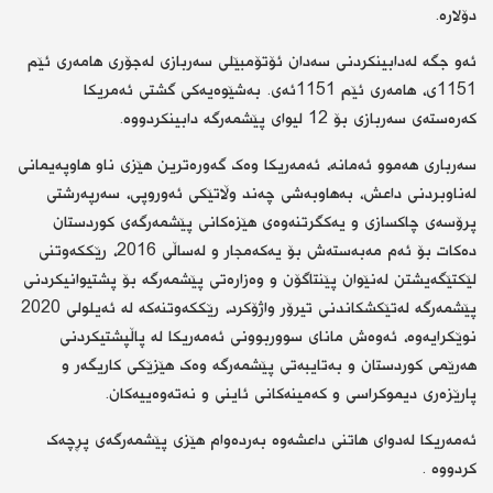
دۆلارە.
ئەو جگە لەدابینکردنی سەدان ئۆتۆمبێلی سەربازی لەجۆری هامەری ئێم
1151ی، هامەری ئێم 1151ئەی. بەشێوەیەکی گشتی ئەمریکا
کەرەستەی سەربازی بۆ 12 لیوای پێشمەرگە دابینکردووە.
سەرباری هەموو ئەمانە، ئەمه‌ریکا وەک گەورەترین هێزی ناو هاوپەیمانی
لەناوبردنی داعش، بەهاوبەشی چەند وڵاتێکی ئەوروپی، سەرپەرشتی
پرۆسەی چاکسازی و یەکگرتنەوەی هێزەکانی پێشمەرگەی کوردستان
دەکات بۆ ئەم مەبەستەش بۆ یەکەمجار و لەساڵی 2016، رێککەوتنی
لێکتێگەیشتن لەنێوان پێنتاگۆن و وەزارەتی پێشمەرگە بۆ پشتیوانیکردنی
پێشمەرگە لەتێکشکاندنی تیرۆر واژۆکرد، رێککەوتنەکە لە ئەیلولی 2020
نوێکرایەوە، ئەوەش مانای سووربوونی ئەمه‌ریکا لە پاڵپشتیکردنی
هەرێمی کوردستان و بەتایبەتی پێشمەرگە وەک هێزێکی کاریگەر و
پارێزەری دیموکراسی و کەمینەکانی ئاینی و نەتەوەییەکان.
ئەمه‌ریکا لەدوای هاتنی داعشەوە بەردەوام هێزی پێشمەرگەی پڕچەک
کردووە .