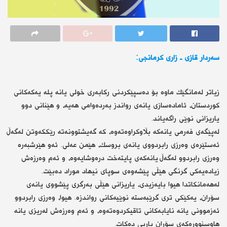
سەردار قازی ـ زاری كرمانجی:
زیاتر لەمانگێك ماوە بۆ دەسپێكردنی ركابەری خولی یانە پلە یەكەكانی
كوردستان، ئامادەسازی یانەی رواندز بەردەوامی هەیە، و هێنانی دوو
یاریزانی نوێی راگەیاند.
لەپێگەی فەرمی یانەكە بڵاوكراوەتەوە، كە گەیشتوونەتە رێككەوتن لەگەڵ
ئەستێرەی وەرزی رابردووی یانەی بروسك، هێمن عەلی. ئەو هێرشبەرە
وەرزی رابردوو لەگەڵ یانەكەی پایتەخت درەوشایەوە، و ئەم وەرزەش
زیادەیەكی گرنگی هێڵی پێشەوەی سوپای نیهاد موراد دەبێت.
لەهەمانكاتدا هیوا بایەزیدی، یاریزانی هێڵی بەرگری پێشووی یانەی
سۆران، یەكێكی تری گرێبەستە نوێیەكانی رواندزە. هیوا، وەرزی رابردوو
ئەزموونی یانە نایابەكانی تاقیكردوەتەوە، و ئەم وەرزەش لەریزی یانە
هاوسنوورەكەی سۆران یاریی دەكات.