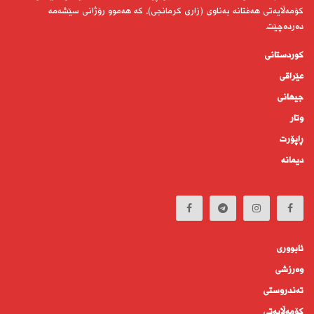
كۆمەڵایەتی هەفتانە بەناوی (زاری كرمانجی)، كە هەموو رۆژانی سێشەمە
دەردەچێت.
کوردستانى
عێراقی
جیهانى
وتار
ڕاپۆرت
دیمانە
ئابوورى
وەرزشی
تەندروستى
كۆمه‌ڵايه‌تى