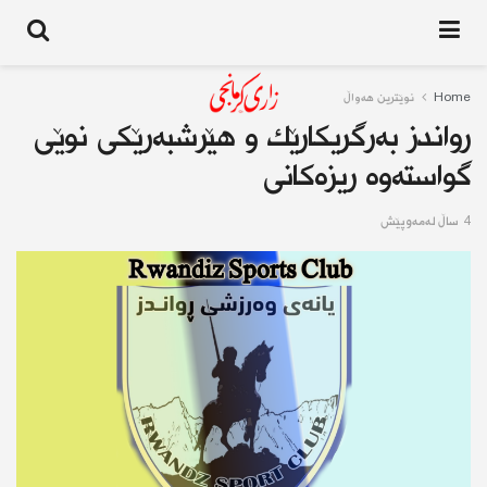
Home
نوێترین هەواڵ
رواندز بەرگریكارێك و هێرشبەرێكی نوێی
گواستەوە ریزەكانی
4 ساڵ له‌مه‌وپێش