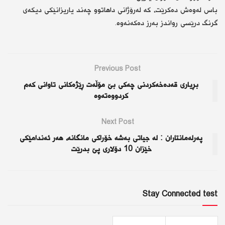
باس لەوەش دەكرێت، كە لەرۆژانی داهاتوو چەند یاریزانێكی دیكەی
گرنگ درێسی رواندز بەرز دەكەنەوە.
Previous Post
بڕیاری قەدەخەكردنی چەكی بێ مۆڵەت ڕێژەكانی تاوانی كەم
كردووەتەوە
Next Post
پەرلەمانتاران : لە جیاتی بەشە خۆراكی مانگانە، هەر ئەندامێكی
خێزان 10 دۆلاری پێ بدرێت
Stay Connected test