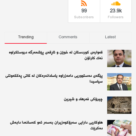
99
23.9k
Subscribers
Followers
Trending
Comments
Latest
قەوارەی كوردستان لە خوێن و ئاڕقەی پێشمەرگە دروستكراوە
نەك كارتۆن
پێگەی دەستووریی دامەزراوە یاسادانەرەكان لە كاتی پەككەوتنی
سیاسیدا
چیرۆكی فەرهاد و شیرین
هاوکاریی دارایی سەرۆکوەزیران بەسەر ئەو كەسانەدا دابەش
دەکرێت