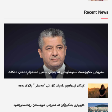
Recent News
سەرۆکی حکوومەت سەرەخۆشی لە بەیان سامی عەبدولڕەحمان دەکات
کیژان ئیبراهیم خەیات گۆرانی “مەستی” بڵاوکردەوە
کاروباری بانگبێژان لە هەرێمی کوردستان رێکدەخرێتەوە