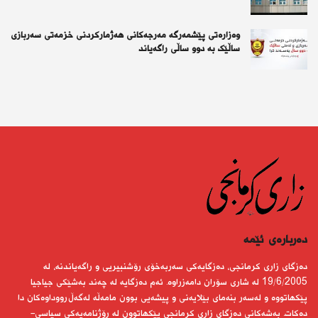
وەزارەتی پێشمەرگە مەرجەکانی هەژمارکردنی خزمەتی سەربازی
ساڵێک بە دوو ساڵی راگەیاند
دەربارەى ئێمە
دەزگای زاری كرمانجی، دەزگایەكی سەربەخۆی رۆشنبیریی و راگەیاندنە، لە
19/6/2005 لە شاری سۆران دامەزراوە. ئەم دەزگایە لە چەند بەشێكی جیاجیا
پێكهاتووە و لەسەر بنەمای بێلایەنی و پیشەیی بوون مامەڵە لەگەڵ رووداوەكان دا
دەكات. بەشەكانی دەزگای زاری كرمانجی پێكهاتوون لە رۆژنامەیەكی سیاسی-