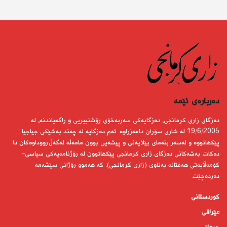
دەربارەى ئێمە
دەزگای زاری كرمانجی، دەزگایەكی سەربەخۆی رۆشنبیریی و راگەیاندنە، لە
19/6/2005 لە شاری سۆران دامەزراوە. ئەم دەزگایە لە چەند بەشێكی جیاجیا
پێكهاتووە و لەسەر بنەمای بێلایەنی و پیشەیی بوون مامەڵە لەگەڵ رووداوەكان دا
دەكات. بەشەكانی دەزگای زاری كرمانجی پێكهاتوون لە رۆژنامەیەكی سیاسی-
كۆمەڵایەتی هەفتانە بەناوی (زاری كرمانجی)، كە هەموو رۆژانی سێشەمە
دەردەچێت.
کوردستانى
عێراقی