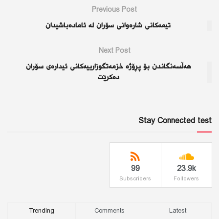
Previous Post
تیمەكانی شارەوانی سۆران لە ئامادەباشیدان
Next Post
هەڵسەنگاندن بۆ پڕۆژە خزمەتگوزارییەكانی ئیدارەی سۆران
دەكرێت
Stay Connected test
99
23.9k
Subscribers
Followers
Trending
Comments
Latest