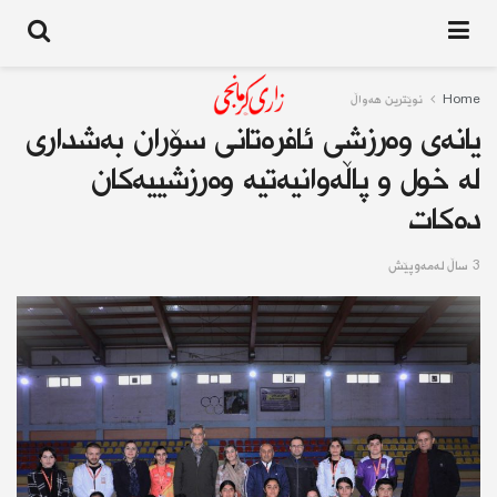
Home
نوێترین هەواڵ
یانەی وەرزشی ئافرەتانی سۆران بەشداری
لە خول و پاڵەوانیەتیە وەرزشییەکان
دەکات
3 ساڵ له‌مه‌وپێش