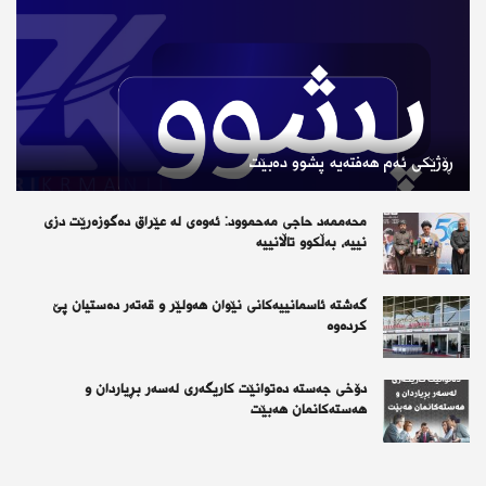
ڕۆژێكی ئەم هەفتەیە پشوو دەبێت
محەممەد حاجی مەحموود: ئەوەی لە عێراق دەگوزەرێت دزی
نییە، بەڵکوو تاڵانییە
گەشتە ئاسمانییەکانی نێوان هەولێر و قەتەر دەستیان پێ
کردەوە
دۆخی جەستە دەتوانێت کاریگەری لەسەر بڕیاردان و
هەستەکانمان هەبێت