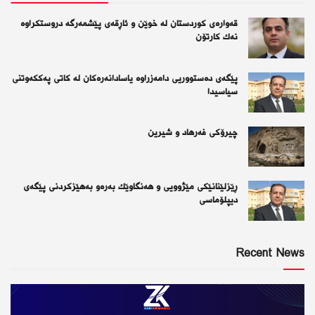
قەوارەی كوردستان لە خوێن و ئاڕقەی پێشمەرگە دروستكراوە
نەك كارتۆن
پێگەی دەستووریی دامەزراوە یاسادانەرەكان لە كاتی پەككەوتنی
سیاسیدا
چیرۆكی فەرهاد و شیرین
ڕێزلێنانێكی مێژوویی و هەنگاوێك بەرەو بەهێزكردنی پێگەی
دیپلۆماسی
Recent News