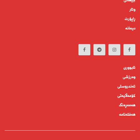
جیهانى
وتار
ڕاپۆرت
دیمانە
ئابوورى
وەرزشی
تەندروستى
كۆمه‌ڵايه‌تى
هەمەڕەنگ
هەفتەنامە