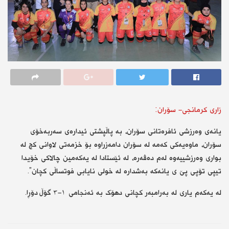
زاری کرمانجی- سۆران:
یانەی وەرزشی ئافرەتانی سۆران، بە پاڵپشتی ئیدارەی سەربەخۆی
سۆران، ماوەیەکی کەمە لە سۆران دامەزراوە بۆ خزمەتی لاوانی کچ لە
بواری وەرزشییەوە لەم دەڤەرە، لە ئێستادا لە یەکەمین چالاکی خۆیدا
تیپی تۆپی پێ ی یانەکە بەشدارە لە خولی نایابی فوتساڵی کچان”.
لە یەکەم یاری لە بەرامبەر کچانی دهۆک بە ئەنجامی ١-٣ گۆڵ دۆڕا.