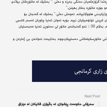
دا گزۆزەكەیان دەنگی بەرزە و دەڵێ :” بەشێك لە ماتۆڕەكان بیلادی
 جۆرە ماتۆڕە بەكار بهێنن،”
زاركردنی هاووڵاتییانە، ئەوەش دەڵێ:” بەشێك لە گەنجان بۆ
 كڕینی ئۆتۆمبێلیان نییە، بۆیە ئەوان تەنیا چاویان لەسەر كاسبی
خۆیانە و دەنگی گزۆزی ماتۆڕەكەیان ئاسایییە و بێزاركەر نییە، بەڵام 30 % ئەو گەنجانەی ماتۆڕ لێ دەخوڕن تەنیا مەبەستیان
ی ماتۆڕسكیلەكانی دەستپێكردووە، بەتایبەت ئەوانەی بێ ژمارەن و
Next Post
سەرۆکی حکومەت پێشوازی لە باڵیۆزی ڤاتیکان لە عێراق