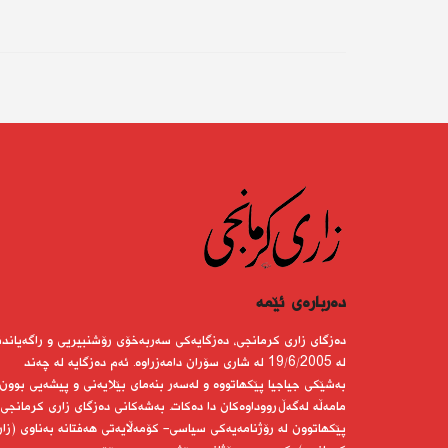
دەربارەى ئێمە
دەزگای زاری كرمانجی، دەزگایەكی سەربەخۆی رۆشنبیریی و راگەیاندن
لە 19/6/2005 لە شاری سۆران دامەزراوە. ئەم دەزگایە لە چەند
بەشێكی جیاجیا پێكهاتووە و لەسەر بنەمای بێلایەنی و پیشەیی بوون
مامەڵە لەگەڵ رووداوەكان دا دەكات. بەشەكانی دەزگای زاری كرمانجی
پێكهاتوون لە رۆژنامەیەكی سیاسی- كۆمەڵایەتی هەفتانە بەناوی (زار