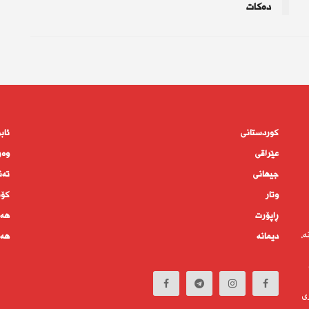
دەکات
کوردستانى
ئاب
عێراقی
وەر
جیهانى
تەن
وتار
كۆم
ڕاپۆرت
هەم
ە،
دیمانە
هەف
ی