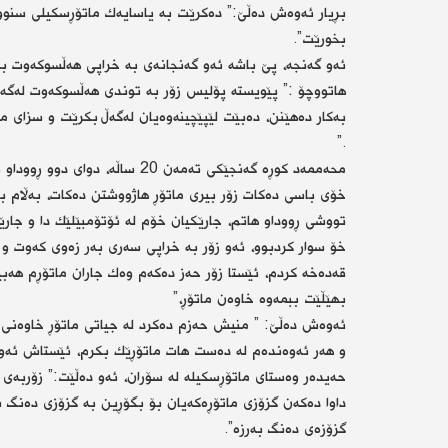
بڕیار ئەوەش دەڵێ:” دەكرێت بە یاسایەك ماتۆڕسكیلی سنوور
بخورێت”.
ئەو گەنجە، پێ باشە ئەو گەنجانەی بە خراپی هەڵسوكەوت بە 
هاتووچۆ :” پێویستە پۆلیس زۆر بە توندی هەڵسوكەوت لەگەڵ 
.”
محەممەد كوڕە گەنجێكی تەمەن 20 
خۆی باسی دەكات زۆر بیری ماتۆڕ هاژووشتن دەكات، بەڵام باو
تووشی ڕووداو هاتم، جارێكیان خۆم لە ئۆتۆمبێلێك دا و جار
خۆ سوار كردبوو، ئەو زۆر بە خراپی سەری بەر زەوی كەوت و 
قەدەخە كردم، ئێستا زۆر حەز دەكەم وەك جاران ماتۆڕم هەبێ
بهێڵێت ببمەوە خاوەن ماتۆڕ،”
ئەوەش دەڵێ: ” منیش حەزم دەكرد لە جیاتی ماتۆڕ خاوەنی ئۆ
و هەر ئەوەندەم لە دەست هات ماتۆڕێك بكرم، ئێستاش ئەوی
حەیدەر وەستای ماتۆڕسكیلە لە سۆران، ئەو دەڵێت:” زۆربەی 
داوا دەكەن گزۆزی ماتۆڕەكەیان بۆ بگۆڕین بە گزۆزی دەنگ ب
گزۆزەی دەنگ بەرزە”.