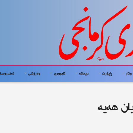
وتار
ڕاپۆرت
دیمانە
ئابوورى
وەرزشی
تەندروست
ان هەیە