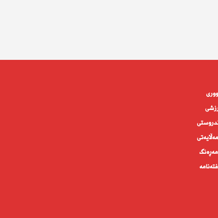
وورى
زشی
دروستى
ه‌ڵايه‌تى
ەڕەنگ
تەنامە