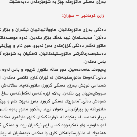
بەرزی دەنگی ماتۆڕەكە چێژ بە شۆفێرەكەی دەبەخشێت
زاری كرمانجی – سۆران:
دەنگی بەرزی ماتۆڕەكانیان، هاووڵاتییانییان نیگەران و بێزار
دەڵێن” مەبەستمان نییە خەڵك بێزار بكەین، ئەوە موەسەفات
ماتۆر ئەگەر دەنگی گزۆزەكەی بەرز نەبوو، هیچ تام و چێژێكی
دەستبەسەرداگرتنی ماتۆڕسكیلەكانیان، تەنگیان بە شۆفێرە گ
باس دەكەن.
پەیوەند حەمەدەمین، دوو ساڵە ماتۆڕی كڕیوە و باس لەوە د
دەڵێ:”ئەوەتا ماتۆڕسكیلەكان لە ئێران كاری تاكسی دەكەن، 
ئەندامی نوێش بەرزی دەنگی گزۆزی ماتۆڕەكەیە، ساڵانەش 
سووكایەتییان پێ ناكەن، بەڵام لێرە كەس لەگەڵ كەس ساخ ن
ئەوەش دەڵێ:”ماتۆڕێك دەنگی گزۆزی بەرز نەبێت تام و چێژی
ماتۆڕەكە بۆ بێزاركردنی ئەوان نییە، بەڵكوو ماتۆڕ بەوە ناس
بڕیار ئەحمەد لە یەكێك لە خواردنگەكان كاری دلێڤەری دەكا
لەو ماوەیە وام نەكردووە كەس لێم نیگەران بێت و دەنگی گز
هەندێك لە ماتۆڕسكیلەكان كاری وا دەكەن ئێمەشیان لە پێش