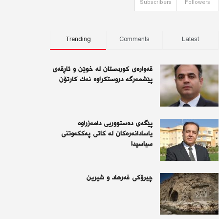
Subscribers
Followers
Trending
Comments
Latest
قەوارەی كوردستان لە خوێن و ئاڕقەی
پێشمەرگە دروستكراوە نەك كارتۆن
پێگەی دەستووریی دامەزراوە
یاسادانەرەكان لە كاتی پەككەوتنی
سیاسیدا
چیرۆكی فەرهاد و شیرین