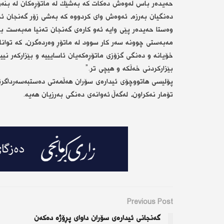
حەیدەر باس لەوەش دەكات كە بەشێك لە ماتۆڕەكان لە بنەڕەت
دەنگیان بەرزە، ئەوەش وای كردووە كە بەشی زۆر گەنجان ئەو
وەستا حەیدەر پێی وایە ئەو كارەی گەنجان تەنیا مەبەست بێ
مەبەستی چوونە سەر كار سوود لە ماتۆڕ وەردەگرن، كە توانای
بێزاركردنی خەڵكە و هیچی تر.”
پۆلیسی هاتووچۆی ئیدارەی سۆران هەڵمەتی دەستبەسەرداگرتن
تۆمار نەكراون، لەگەڵ ئەوانەی دەنگی بەرزیان هەیە.
Previous Post
گەنجانی ئیدارەی سۆران داوای پڕۆژە دەكەن