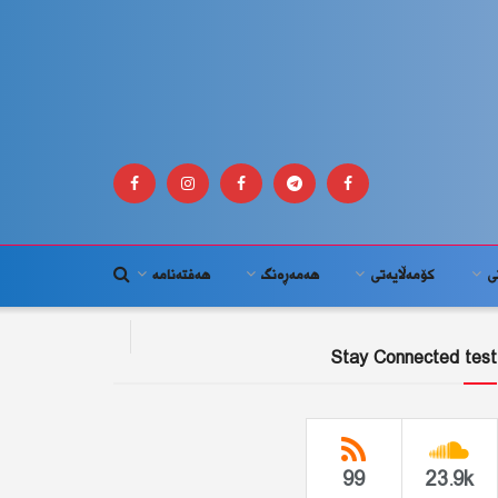
ى
كۆمه‌ڵايه‌تى
هەمەڕەنگ
هەفتەنامە
Stay Connected test
99
23.9k