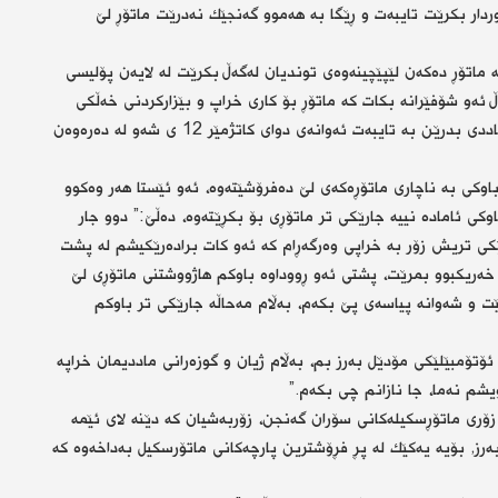
دار بكرێت تایبەت و ڕێگا بە هەموو گەنجێك نەدرێت ماتۆڕ لێ
ماتۆڕ دەكەن لێپێچینەوەی توندیان لەگەڵ بكرێت لە لایەن پۆلیسی
ئەو شۆفێرانە بكات كە ماتۆڕ بۆ كاری خراپ و بێزاركردنی خەڵكی
بەكار دەهێنن، دەبێت لێپێچینەوەیان لەگەڵ بكرێت و سزای ماددی بدرێن بە تایبەت ئەوانەی دوای كاتژمێر 12 ی شەو لە دەرەوەن
ساڵە، دوای دوو ڕووداو باوكی بە ناچاری ماتۆڕەكەی لێ دەفرۆشێتەوە، ئەو ئێستا هەر وەكوو
كی ئامادە نییە جارێكی تر ماتۆڕی بۆ بكڕێتەوە، دەڵێ:” دوو جار
ێكی تریش زۆر بە خراپی وەرگەڕام كە ئەو كات برادەرێكیشم لە پشت
خەریكبوو بمرێت، پشتی ئەو ڕووداوە باوكم هاژووشتنی ماتۆڕی لێ
ت و شەوانە پیاسەی پێ بكەم، بەڵام مەحاڵە جارێكی تر باوكم
تۆمبێلێكی مۆدێل بەرز بم، بەڵام ژیان و گوزەرانی ماددیمان خراپە
شم نەما، جا نازانم چی بكەم.”
زۆری ماتۆڕسكیلەكانی سۆران گەنجن، زۆربەشیان كە دێنە لای ئێمە
ەرز, بۆیە یەكێك لە پڕ فڕۆشترین پارچەكانی ماتۆرسكیل بەداخەوە كە