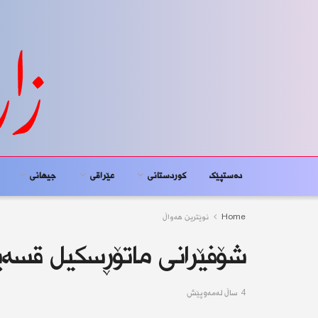
دەستپێک
کوردستانى
عێراقی
جیهانى
Home
نوێترین هەواڵ
شۆفێرانی ماتۆڕسكیل قسەی
4 ساڵ له‌مه‌وپێش