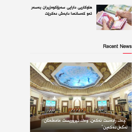
هاوکاریی دارایی سەرۆکوەزیران بەسەر
ئەو كەسانەدا دابەش دەکرێت
Recent News
“چەك ڕادەست نەكەن، وەك تیرۆریست مامەڵەتان
لەگەڵ دەكەین”