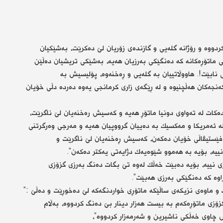
 كردووە و رۆژانە گلەیی و گازندەی زۆریان لێ دەكرێت، بەشێكیان
ی ماتۆڕەكانە كە دەنگێكی بەرزیان هەیە، بەشێكی تریشیان دەڵێن
 نابێت!. هاووڵاتییان بە گلەیی و ڕەخنەوە، پۆلیسیش بە
ەنجەكان هەڵچنیوە و لە ڕێگەی زاری كرمانجی یەوە دەردە دڵی خۆیان
ەكات لە تەواوی دونیا ماتۆڕ هەیە و كەسیش رەخنەیان لێ ناگرێت،
لە ئەمریكا و مەكسیك بە دەییان گرووپیان هەیە و مەرجی وەرگرتنی
فێستیڤاڵی خۆیان دەكەن، كەسیش ڕەخنەیان لێ ناگرێت و
ییە، بۆیە بە هەموو شێوەیەك دژایەتی یەكتر دەكەن”.
 نییە، بۆیە دەبێت خەڵك لەوە تێ بگات دەنگ بەرزی گزۆزی
راوە كە دەنگێكی بەرزی هەبێت”.
ت و ماوەی نزیكەی ساڵێكە ماتۆڕی خواردنگەكە لێ دەخوڕێت و دەڵێ :”
ۆزی ماتۆڕەكەم بە بیست هەزار دینار بێ دەنگ كردووە، بەڵام
 چاوی خەڵكی ناشیرین و شەرمەزار كردووە”،