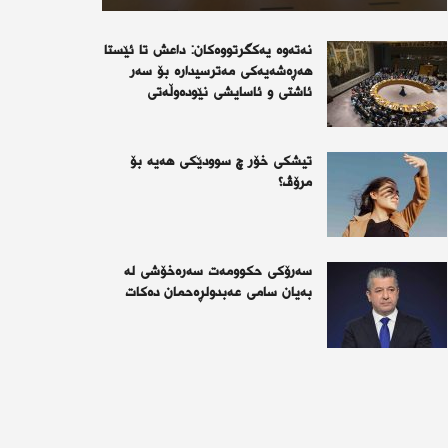
نەتەوە یەكگرتووەكان: داعش تا ئێستا
هەڕەشەیەكی مەترسیدارە بۆ سەر
ئاشتی و ئاسایشی نێودەوڵەتی
تیشكی خۆر چ سوودێكی هه‌یه‌ بۆ
مرۆڤ؟
سەرۆکی حکوومەت سەرەخۆشی لە
بەیان سامی عەبدولڕەحمان دەکات