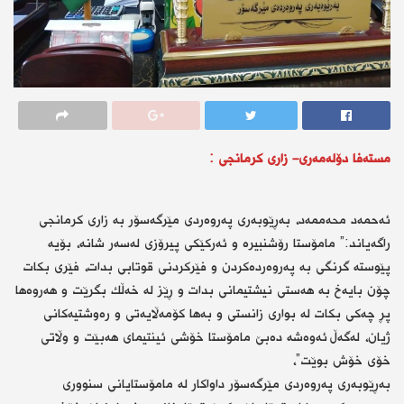
مستەفا دۆلەمەری- زاری كرمانجی :
ئەحمەد محەممەد، بەڕێوبەری پەروەردی مێرگەسۆر بە زاری كرمانجی
راگەیاند:” مامۆستا رۆشنبیرە و ئەركێكی پیرۆزی لەسەر شانە، بۆیە
پێوستە گرنگی بە پەروەردەكردن و فێركردنی قوتابی بدات، فێری بكات
چۆن بایەخ بە هەستی نیشتیمانی بدات و ڕێز لە خەڵك بگرێت و هەروەها
پڕ چەكی بكات لە بواری زانستی و بەها كۆمەڵایەتی و رەوشتیەكانی
ژیان، لەگەڵ ئەوەشە دەبێ مامۆستا خۆشی ئینتیمای هەبێت و وڵاتی
خۆی خۆش بوێت”،
بەڕێوبەری پەروەردی مێرگەسۆر داواكار لە مامۆستایانی سنووری