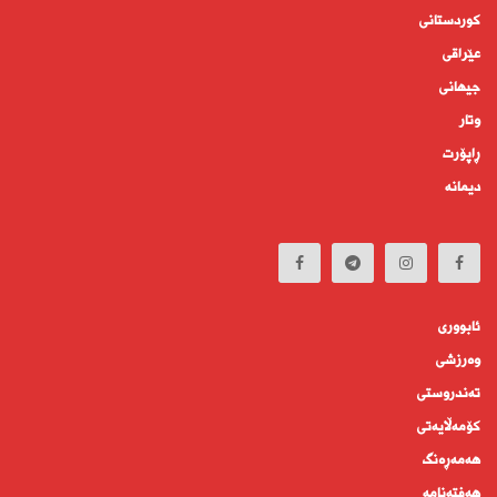
کوردستانى
عێراقی
جیهانى
وتار
ڕاپۆرت
دیمانە
ئابوورى
وەرزشی
تەندروستى
كۆمه‌ڵايه‌تى
هەمەڕەنگ
هەفتەنامە