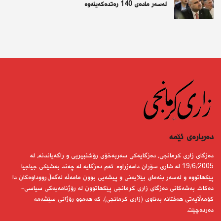
لەسەر مادەی 140 رەتدەكەینەوە
دەربارەى ئێمە
دەزگای زاری كرمانجی، دەزگایەكی سەربەخۆی رۆشنبیریی و راگەیاندنە، لە
19/6/2005 لە شاری سۆران دامەزراوە. ئەم دەزگایە لە چەند بەشێكی جیاجیا
پێكهاتووە و لەسەر بنەمای بێلایەنی و پیشەیی بوون مامەڵە لەگەڵ رووداوەكان دا
دەكات. بەشەكانی دەزگای زاری كرمانجی پێكهاتوون لە رۆژنامەیەكی سیاسی-
كۆمەڵایەتی هەفتانە بەناوی (زاری كرمانجی)، كە هەموو رۆژانی سێشەمە
دەردەچێت.