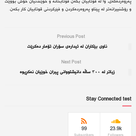
پەروەردەكەی، وا لە قوتابیان بكەن قوتابخانە و خوێندنیان خۆش بووێت
و رۆشنبیرانەتر لە پێناو پەروەردەكردن و فێركردنی قوتابیان كار بكەن.
Previous Post
ناوی بێكاران لە ئیدارەی سۆران تۆمار دەكرێت
Next Post
زیاتر لە ٣٠٠ ساڵە دانیشتووانی پیران خوێیان نەكڕیوە
Stay Connected test
99
23.9k
Subscribers
Followers