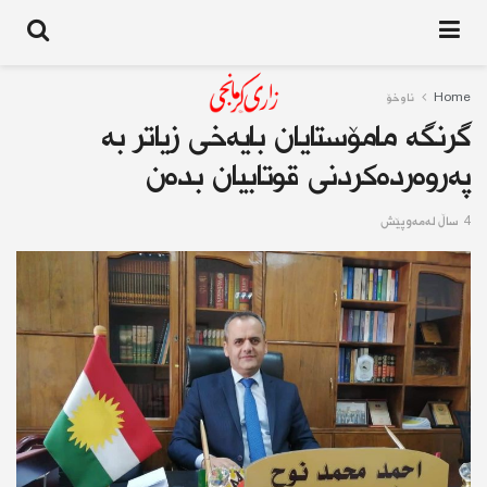
Home
ناوخۆ
گرنگە مامۆستایان بایەخى زياتر بە
پەروەردەكردنی قوتابیان بده‌ن
4 ساڵ له‌مه‌وپێش