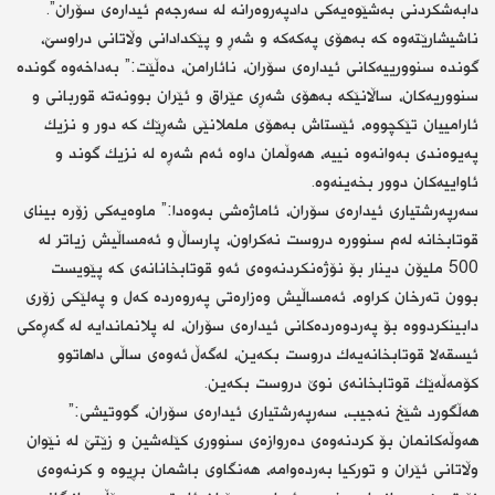
دابەشكردنی بەشێوەیەكی دادپەروەرانە لە سەرجەم ئیدارەی سۆران”.
ناشیشارێتەوە كە بەهۆی پەكەكە و شەڕ و پێكدادانی وڵاتانی دراوسێ،
گوندە سنوورییەكانی ئیدارەی سۆران، نائارامن، دەڵێت:” بەداخەوە گوندە
سنووریەكان، ساڵانێكە بەهۆی شەڕی عێراق و ئێران بوونەتە قوربانی و
ئارامییان تێكچووە، ئێستاش بەهۆی ململانێی شەڕێك كە دور و نزیك
پەیوەندی بەوانەوە نییە، هەوڵمان داوە ئەم شەڕە لە نزیك گوند و
ئاواییەكان دوور بخەینەوە.
سەرپەرشتیاری ئیدارەی سۆران، ئاماژەشی بەوەدا:” ماوەیەكی زۆرە بینای
قوتابخانە لەم سنوورە دروست نەكراون، پارساڵ و ئەمساڵیش زیاتر لە
500 ملیۆن دینار بۆ نۆژەنكردنەوەی ئەو قوتابخانانەی كە پێویست
بوون تەرخان كراوە، ئەمساڵیش وەزارەتی پەروەردە كەل و پەلێكی زۆری
دابینكردووە بۆ پەردوەردەكانی ئیدارەی سۆران، لە پلانماندایە لە گەڕەكی
ئیسقەلا قوتابخانەیەك دروست بكەین، لەگەڵ ئەوەی ساڵی داهاتوو
كۆمەڵەێك قوتابخانەی نوێ دروست بكەین.
هەڵگورد شێخ نەجیب، سەرپەرشتیاری ئیدارەی سۆران، گووتیشی:”
هەوڵەكانمان بۆ كردنەوەی دەروازەی سنووری كێلەشین و زێتێ لە نێوان
وڵاتانی ئێران و توركیا بەردەوامە، هەنگاوی باشمان بڕیوە و كرنەوەی