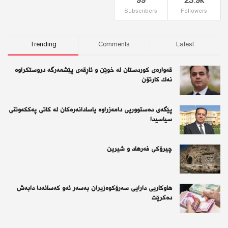
99
23.9k
Subscribers
Followers
Trending
Comments
Latest
قەوارەی كوردستان لە خوێن و ئاڕقەی پێشمەرگە دروستكراوە
نەك كارتۆن
پێگەی دەستووریی دامەزراوە یاسادانەرەكان لە كاتی پەككەوتنی
سیاسیدا
چیرۆكی فەرهاد و شیرین
هاوکاریی دارایی سەرۆکوەزیران بەسەر ئەو كەسانەدا دابەش
دەکرێت