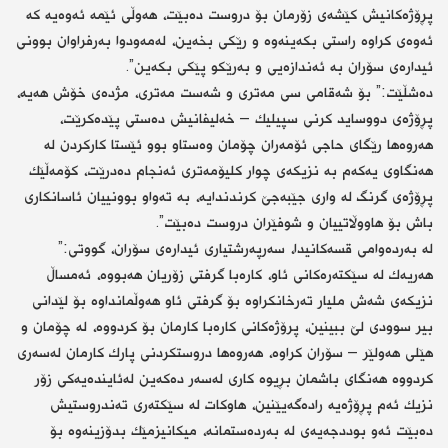
پڕۆژەكانیش كێشەی زۆرمان بۆ دروست دەبێت، هەوڵی ئێمە ئەوەیە كە
ئەوەی كراوە راستی بكەینەوە و رێكی بخەین، لەمەودوا بەرفراوان بوونی
ئیدارەی سۆران بە ئەندازەیی و بەرێكو پێكی بكەین”.
دەشڵێت:” بۆ شەقامی سی مەتری و شەست مەتری، مژدەی خۆش هەیە،
پڕۆژەی دووساید كرنی سپیلیك – خەلیفانیش دەستی پێدەكرێت،
هەروەها رێگای حاجی ئۆمەران چۆمان وەستاو بوو ئێستا كاركردن لە
هەنگاوی یەكەم بە نزیكەی چوار كلیۆمەتری ئەنجام دەدرێت، كۆمەڵێك
پڕۆژەی گرنگ لە واری جێبەجێ كرندندایە، بە تەواو بوونییان ئاسانكاری
باش بۆ هاووڵاتییان و شوفێران دروست دەبێت”.
لە بەردەوامی قسەكانیدا، سەرپەرشتیاری ئیدارەی سۆران، گووتی:”
هەریەك لە سێكتەرەكانی ئاو، كارەبا گرفتی زۆریان هەبووە، ئەمساڵ
نزیكەی شەش ملیار تەرخانكراوە بۆ گرفتی ئاو هەوڵمانداوە بۆ لێدانی
بیر سوودی لێ ببینین، پرۆژەكانی كارەبا كارمان بۆ كردووە، لە چۆمان و
هێلی هەولێر – سۆران كراوە، هەروەها دروستكردنی پارك كارمان لەسەری
كردووە هەنگای باشمان بڕیوە كاری لەسەر دەكەین لەئایندەیەكی زۆر
نزیك ئەم پڕۆژەیە رادەگەیێنین، هاوكات لە سێكتەری تەندروستیش
دەبێت ئەو بوددجەیەی لە بەردەستمانە، میكانیزمێك بدۆزینەوە بۆ