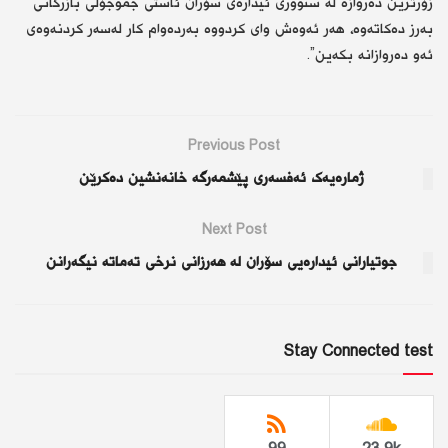
زۆرترین دەروازە لە سنووری ئیدارەی سۆران ئاستی جموجۆڵی بازرگانی
بەرز دەكاتەوە، هەر ئەوەش وای كردووە بەردەوام كار لەسەر كردنەوەی
ئەو دەروازانە بكەین”.
Previous Post
ژمارەیەک ئەفسەری پێشمەرگە خانەنشین دەکرێن
Next Post
جوتیارانی ئیدارەیی سۆران لە هەرزانی نرخی تەماتە نیگەرانن
Stay Connected test