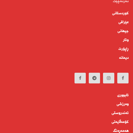
دەردەچێت.
کوردستانى
عێراقی
جیهانى
وتار
ڕاپۆرت
دیمانە
ئابوورى
وەرزشی
تەندروستى
كۆمه‌ڵايه‌تى
هەمەڕەنگ