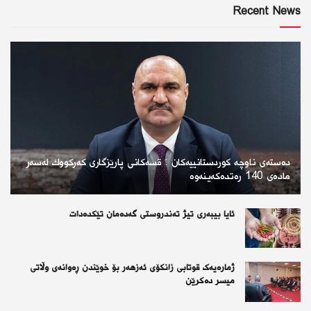
Recent News
دەستەی ناوچە كوردستانییەكان : قسەكانی پارێزگاری كەركووك لەسەر
مادەی 140 رەتدەكەینەوە
ئایا بیبەری تیژ تەندروستی گەدەمان تێکدەدات
ژمارەیەک قوتابی زانکۆی ئەزهەر بۆ خوێندن ڕەوانەی وڵاتی
میسر دەکرێن