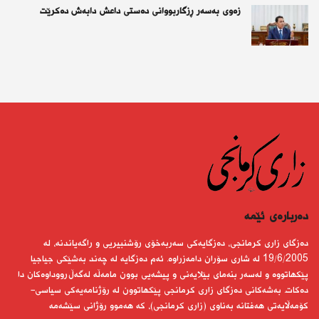
زەوی بەسەر ڕزگاربووانی دەستی داعش دابەش دەکرێت
دەربارەى ئێمە
دەزگای زاری كرمانجی، دەزگایەكی سەربەخۆی رۆشنبیریی و راگەیاندنە، لە
19/6/2005 لە شاری سۆران دامەزراوە. ئەم دەزگایە لە چەند بەشێكی جیاجیا
پێكهاتووە و لەسەر بنەمای بێلایەنی و پیشەیی بوون مامەڵە لەگەڵ رووداوەكان دا
دەكات. بەشەكانی دەزگای زاری كرمانجی پێكهاتوون لە رۆژنامەیەكی سیاسی-
كۆمەڵایەتی هەفتانە بەناوی (زاری كرمانجی)، كە هەموو رۆژانی سێشەمە