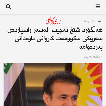
Home
دیمانە
هەڵگۆرد شێخ نەجیب: لەسەر راسپاردەی
سەرۆكی حكوومەت كاروانی ئاوەدانی
بەردەوامە
4 ساڵ له‌مه‌وپێش