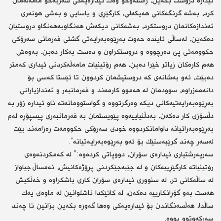
ئیدارە دروست بكەین، راستەوخۆ وەك ئیدارەیەكی سەربەخۆ مامەلەمان
كرد، بەشە گرنگەكانی هەیكەلی، كارگێڕی و یاسایی و بەشی هونەری
ئەندازەكانمان دروستكرد، بەشەكانی دیكەش هەنگاوبەهەنگاو دروستیان
دەكەین، لەساڵی ئایندە حەوت بەڕێوەبەرایەتی گشتی فەرمانی سەرۆكی
حكوومەتی پێ دەرچووە و دروستكراون و دەست بەكار دەبن، بەوەش
هەم كارەكان زیاتر خێرا دەبن، هەم رۆتینیات مامەڵەكردنی ئیداری كەمتر
دەبێت، ئەو بەشانەی كە دروستیشمان كردوون تا ئێستا كەسی بۆ
دانەمەزراوە، سوودمان لە هەموو كارمەند و فەرمانبەر و ئەندازیارانی
بەڕێوەبەرایەتیەكانی دیكە وەرگرتووە و گواستوومانەتە ناو ئیدارە زۆر بە
دڵسۆزی كار دەكەن، بەدڵنیاییەوە پێویستمان بە فەرمانبەری پیسپۆڕە لەم
بەڕێوەبەراتیانە داوامانكردووە خودی سەرۆكی حكوومەت رەزامەند بێت
لەسەر چەند گرێبەستێك بۆ ئەو بەڕێوەبەرایەتیانە”.
سەرپەرشتیاری ئیدارەی سۆران، دووپاتی كردەوە:” لە كەمكردنەوەی
رۆتینیاتە كارگێڕییەكان و لە جێبەجێكردنی پڕۆژەكانیش، ئەمساڵ جیاواز
لە ساڵەكانی تر، لە سنووری ئیدارەی سۆران كاری باشكراوە و خەڵكیش
هەست بەو گۆڕانكارییە دەكەن، لە كاتێكدا ناشتوانین لە ماوەی یەك
ساڵدا، هەڵسەنگاندن بۆ ئیدارەیەكی وەها گەورە بكەین بزانین تا چەند
سەركەوتوو بووە.