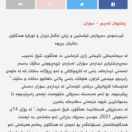
پشتیوان كەریم – سۆران:
كردنەوەی دەروازەی كێلەشین و زێتێ لەگەڵ ئێران و توركیا هەنگاوی
باشیان بڕیوە
لە دیمانەیەكی تایبەتی زاری كرمانجی دا، هەڵگورد شێخ نەجیب،
سەرپەرشتیاری ئیدارەی سۆران، لەبارەی تێپەڕبوونی ساڵێك بەسەر
تەمەنی ئیدارەكە، باس لە كاروچالاكی و ئەو پڕۆژانە دەكات كە لە ماوەی
رابردوو جێبەجێ كراون، هاوكات باسی پلانی داهاتوو دەكات و دەڵێت:”
لەئێستادا كاروانێكی دیكەی ئاوەدانی لە ئیدارەی سۆران دەستی
پێكردووە، بۆ ئەم مەبەستە سەرۆكی حكوومەت ئێمەی راسپاردووە تا
بەجوانترین شێوە خزمەتی دەڤەرەكە بكەین.
لە دەستپێكی قسەكانیدا، هەڵگۆرد شێخ نەجیب، دەڵێت:” لە رۆژی 14ی
ئەیلوولی 2021، خوددی سەرۆك بارزانی ئەو متمانەی بە ئێمەدا،
هەنگاوەكانمان خستۆتەگەڕ بۆ ئەوەی لە هەنگاوی یەكەم هەیكەلی ئەو