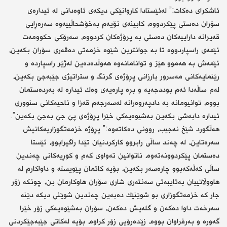
ئاشكرای دەكات:” لەئێستادا كاروانێكی دیكەی ئاوەدانی لە ئیدارەی
سۆران دەستی پێكردووە، كابینەی نۆیەم بەخۆشحاڵییەوە سەرەڕایی
قەیرانە داراییەكان دەستی بە پرۆژەكان كردووە، سەرۆكی حكوومەت
ئێمەی راسپاردووە تا بە جوانترین شێوە خزمەتی دەڤەری سۆران بكەین،
ئێمەش بە هەموو هێز و توانامانەوە هەوڵدەدەین لەژێر راسپاردە و
رێنمایەكانی مەسرور بارزانی پڕۆژەی گرنگ و ستراتیژی جێبەجێ بكەین،
لەم ساڵەدا ئەم بوددجەیە و بڕە پارەیەی وەك ئیدارە لە بەردەستمان
بووە، توانیومانە بە دادپەروەرانە لەسەرجەم قەزا و ناحیەكانی سنووری
ئیدارە دابەشی بكەین بەشیوەیەكی خێرا پڕۆژەی پێ جێ بەجێ بكەین”.
هەڵگورد شێخ نەجیب، روونی دەكاتەوە:” پڕۆژە خزمەتگوزاریەكانیش
سەرەتاین، لە چەند ساڵی رابروو كاركردنیان تێدا راگیرابوو، ئێستا
دەستمان پێكردوونەتەوە، ناتوانین تەواوی كەم و كوڕیەكانی چەندین
ساڵی كەڵەكەبوو چارەسەر بكەین، بۆیە كاتمان پێویستە و داواكارم لە
هاووڵاتییان بەتایبەتی سەنتەری شاری سۆران هاوكارمان بن، چونكە زۆر
جار كە خزمەتگوزاری بو شوێنێك دەبەین چەندین شوێنی دیكە دێنە
سەرخەت داوا دەكەن و گلەیش دەكەن، سۆران بەشێوەیەكی زۆر خێرا
گەورە و بەرفراوان بووە، زێدەرۆیی زۆر كراوە، بۆیە لەكاتی جێبەجێكردنی