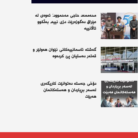
محەممەد حاجی مەحموود: ئەوەی لە
عێراق دەگوزەرێت دزی نییە، بەڵکوو
تاڵانییە
گەشتە ئاسمانییەکانی نێوان هەولێر و
قەتەر دەستیان پێ کردەوە
دۆخی جەستە دەتوانێت کاریگەری
لەسەر بڕیاردان و هەستەکانمان
هەبێت