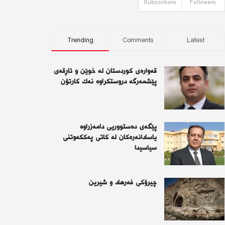
Subscribers
Followers
Trending
Comments
Latest
قەوارەی كوردستان لە خوێن و ئاڕقەی
پێشمەرگە دروستكراوە نەك كارتۆن
پێگەی دەستووریی دامەزراوە
یاسادانەرەكان لە كاتی پەككەوتنی
سیاسیدا
چیرۆكی فەرهاد و شیرین