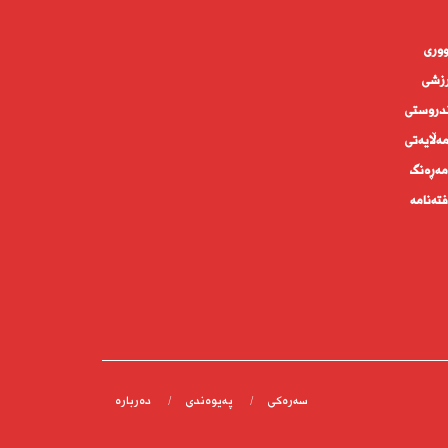
وورى
زشی
دروستى
ه‌ڵايه‌تى
ەڕەنگ
تەنامە
سەرەکی
پەیوەندى
دەربارە