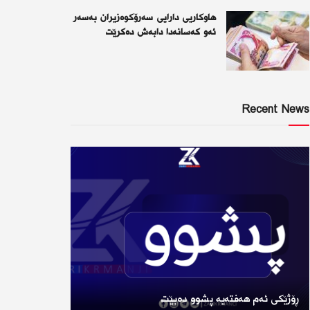
هاوکاریی دارایی سەرۆکوەزیران بەسەر
ئەو كەسانەدا دابەش دەکرێت
Recent News
ڕۆژێكی ئەم هەفتەیە پشوو دەبێت