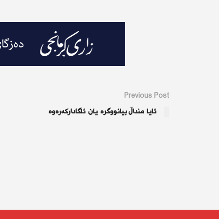
Previous Post
ئایا منداڵ بیانووگرە یان ئاگادارکەرەوە