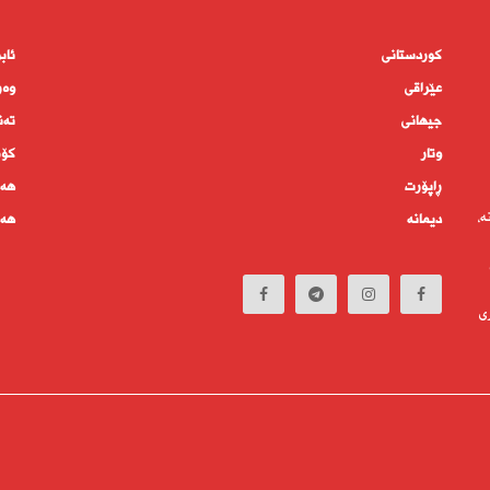
کوردستانى
ئاب
عێراقی
وەر
جیهانى
تەن
وتار
كۆم
ڕاپۆرت
هەم
ە،
دیمانە
هەف
ی