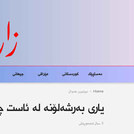
دەستپێک
کوردستانى
عێراقی
جیهانى
Home
نوێترین هەواڵ
یاری بەرشەلۆنە لە ئاست چا
3 ساڵ له‌مه‌وپێش