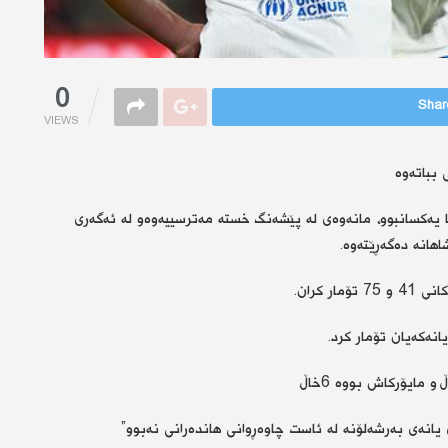
0
Share
VIEWS
 بباتەوە
ەنجامی 2- 2 لەگەڵ ریاڵ مایۆرکا یەکسانبوو، مانەوەی لە پێشەنگ خستە مەترسییەوەو لە ئەگەری
هانە دەگەڕێتەوە.
 کران.
یانەی بەرشەلۆنە لە ئاست چاوەڕوانی هاندەرانی نەبوو”