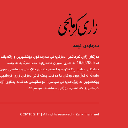
دەربارەى ئێمە
دەزگای زاری كرمانجی، دەزگایەكی سەربەخۆی رۆشنبیریی و راگەیاندن
لە 19/6/2005 لە شاری سۆران دامەزراوە. ئەم دەزگایە لە چەند
بەشێكی جیاجیا پێكهاتووە و لەسەر بنەمای بێلایەنی و پیشەیی بوون
مامەڵە لەگەڵ رووداوەكان دا دەكات. بەشەكانی دەزگای زاری كرمانجی
پێكهاتوون لە رۆژنامەیەكی سیاسی- كۆمەڵایەتی هەفتانە بەناوی (زار
كرمانجی)، كە هەموو رۆژانی سێشەمە دەردەچێت.
COPYRIGHT | All rights reserved - Zarikrmanji.net