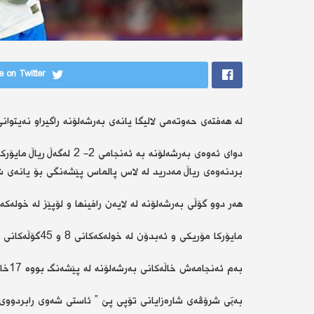
 on Twitter
لە هەفتەی حەوتەمی لالیگا یانەی بەرشەلۆنە راگیراو نەیتوانی
دوای ئەوەی بەرشەلۆنە بە ئ
بردنەوەی ریاڵ مەدرید لە لاس پالماس پێشەنگی بۆ یانەی شا
هەر دوو گۆڵی بەرشەلۆنە لە لایەن رافینها و لۆپێز لە خولەکەکانی 41 و 75 تۆمار
مایۆرکا مۆریکی و ئەبدۆن لە خولەکەکانی 8 و 45گۆڵەكانی یانەكەیان تۆمار کرد.
بەم ئەنجامەش خاڵەکانی بەرشەلۆنە لە پێشەنگ بووە 17خاڵ و مایۆرکاش بووە 6خاڵ.
بەپَی شرۆڤەی شارەزایانی تۆپی پێ ” ئاستی شەوی رابردووی 