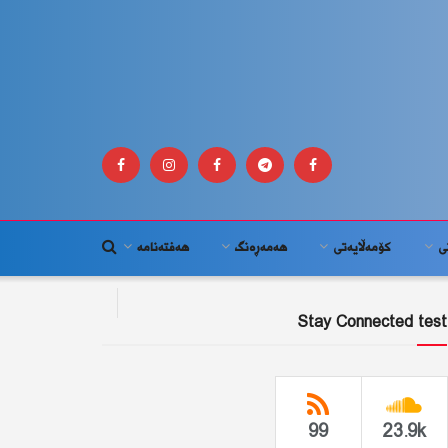
ى
كۆمه‌ڵايه‌تى
هەمەڕەنگ
هەفتەنامە
Stay Connected test
99
23.9k