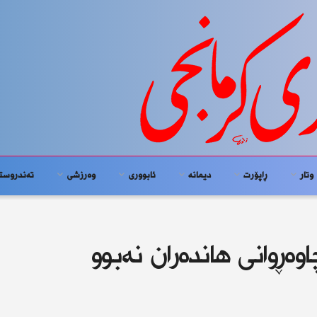
وتار
ڕاپۆرت
دیمانە
ئابوورى
وەرزشی
تەندروست
وەڕوانی هاندەران نەبوو