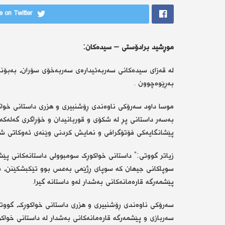
 on Twitter
موڕشید برادۆستی – سیدەکان:
بەڕێوەچوون .
بەسەر داستانی پڕ لە شکۆی و قوربانیدان و خۆڕاگری گەلەکە
پێشانگایەکی فۆتۆگرافی و نمایش کردنی وێنەی ئەوکاتی ش
سوپاکانی جیهان کە سوپای ڕژێمی بەعس بوو تێکبشکێنن، بۆی
پێشمەرگە قارەمانەکانی بەشدار لەو داستانە گیرا.
سەرۆکی ناوەندی ڕۆشنبیری و هزری داستانی خواکوڕک، گووتی
سەربازی و پێشمەرگە قارەمانەکانی بەشدار لە داستانی خواکو