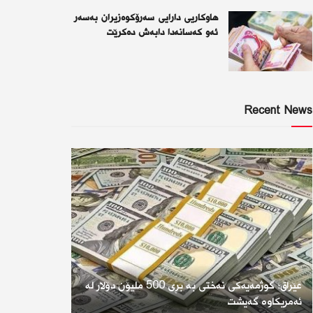
هاوکاریی دارایی سەرۆکوەزیران بەسەر
ئەو كەسانەدا دابەش دەکرێت
Recent News
عێراق؛ گوژمەیەکی نەختی بە بڕی 500 ملیۆن دۆلار لە
ئەمریکاوە گەیشت