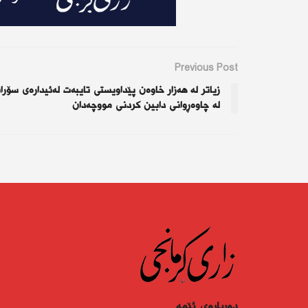
Previous Post
زیاتر لە هەزار خاوەن پێداویستی تایبەت لەئیدارەی سۆرا
لە چاوەڕوانی دابین كردنی مووچەدان
دەربارەى ئێمە