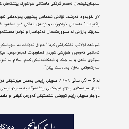
سمینارێکیشمان لەسەر گرنگی داستانی خواکوڕک پێشکەش کر
لای خۆیەوە، ئەرشەد لۆڵانی ئەندامی پێشووی پەرلەمانی کور
ڕاگەیاند:” داستانی خواکوڕک بۆ ئێمەی خەڵکی ئەو دەڤەرە شا
سەرۆک بارزانی لە سنوورەکەمان ئەنجامدرا و توانرا دەستکە
ئامانجی ئەوەبوو شۆڕشی کوردی لەناوببات، لەبەرامبەردا هێز
بەرگری بکەن و بە چەک و ئیمکانیەتێکی کەم، بەڵام بە ئیڕاد
سەرکەوتنی مەزن بەدەست بێنن”.
لە 5 – 9ی ساڵی ١٩٨٨، سوپای ڕژێمی بەعس 
دواجار سوپای ڕژێم تووشی شکستێکی گەورەی گیانی و ماددی