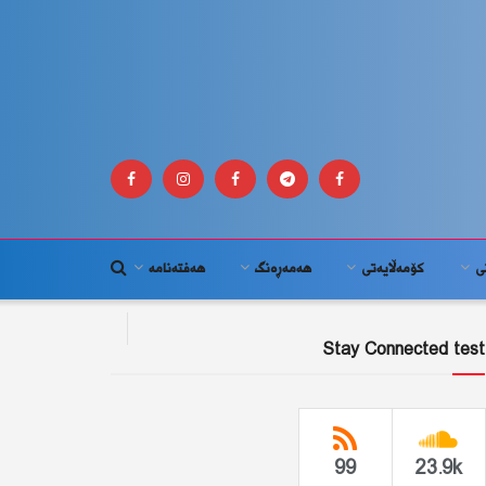
ى
كۆمه‌ڵايه‌تى
هەمەڕەنگ
هەفتەنامە
Stay Connected test
99
23.9k