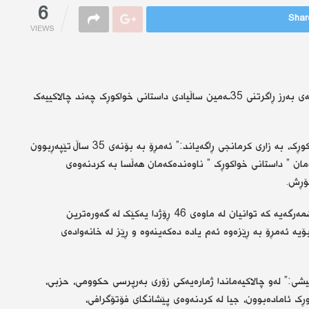
6
Share
VIEWS
لە قەزای سیدەکانی سەربەئیدارەی سەربەخۆی سۆران، بەبۆنەی بەرز ڕاگرتنی 35ـەمین ساڵیادی داستانی خواکوڕک چەند چالاکییەک
موسا داود سەرۆکی ناوەندی ڕۆشنبیری و هزری داستانی خواکوڕک، بە زاری کرمانجی ڕاگەیاند:” ئەمڕۆ بە بۆنەی 35 ساڵ تێپەڕبوون
مان ” داستانی خواکوڕک ” ناوەندەکەمان هەڵسا بە کردنەوەی
ۆڕش.
زیاتر گووتی:” داستانی خواکوڕک سومبوولی داستانەکانی پێشمەرگەیە کە توانیان لە ماوەی 46 ڕۆژدا یەکێک لە گەورەترین
ە ئەمڕۆ بە ڕێزەوە ئەم یادە دەکەینەوە و ڕێز لە خانەوادەی
شی:” لەو چالاکیەماندا ژمارەیەکی زۆری بەرپرسی حکوومی، حزبی،
ڕک ئامادەبوون، جیا لە کردنەوەی پێشانگای فۆتۆگرافی،