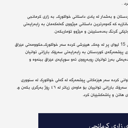
د .
دستان و بەشدار لە یادی داستانی خواکوڕک، بە زاری کرمانجی
نازیە کە گەوەرترین داستانی مێژووی گەلەکەمان بە ڕابەرایەتی
وتێکی گرنگ بەدەستبێنن و مێژوو تۆماربکەن.
ئەرشەد لۆڵانی، ئاشکراشی کرد:” عێراق ئەوکات بە سوپایەکی 15 لیوای پڕ لە چەک، هیێرشی کردە سەر خواکوڕک،حکوومەتی عێراق
ی پێشمەرگەی کوردستان بە ڕابەرایەتی سەرۆک بارزانی توانیان
ەیەکی بەرز توانیان ڕوبەڕووی ئەو سوپایەی عێراق ببنەوە و
ھێرشێکی فراوانی کردە سەر ھێزەکانی پێشمەرگە لە گەلی خواکوڕک لە سنووری
قەزای سیدەکان، بەڵام ھێزەکانی پێشمەرگە بە سەرکردایەتی سەرۆک بارزانی توانییان بۆ ماوەی زیاتر لە ٤٦ ڕۆژ بەرگری بکەن و،
 هاتن و پاشەکشێیان کرد.