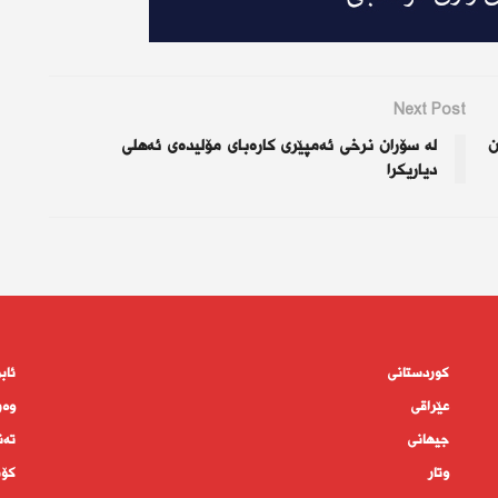
Next Post
ن
لە سۆران نرخی ئەمپێری كارەبای مۆلیدەی ئەهلی
دیاریكرا
کوردستانى
ئاب
عێراقی
وەر
جیهانى
تەن
وتار
كۆم