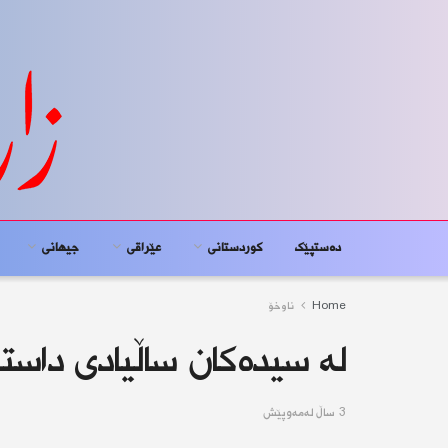
دەستپێک
کوردستانى
عێراقی
جیهانى
Home
ناوخۆ
لە سیدەکان ساڵیادی داستان
3 ساڵ له‌مه‌وپێش