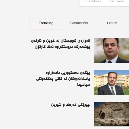
Subscribers
Followers
Trending
Comments
Latest
قەوارەی كوردستان لە خوێن و ئاڕقەی
پێشمەرگە دروستكراوە نەك كارتۆن
پێگەی دەستووریی دامەزراوە
یاسادانەرەكان لە كاتی پەككەوتنی
سیاسیدا
چیرۆكی فەرهاد و شیرین