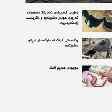
وەزیری گەنجینەی ئەمریکا: بەمزووانە
گەرووی هورمز دەکرێتەوە و ئاگربەست
ڕادەگەیەنرێت
ڕێگەیەكی گرنگ لە مێرگەسۆر قیڕتاو
دەكرێتەوە
مووچەی هەرێم زامنە