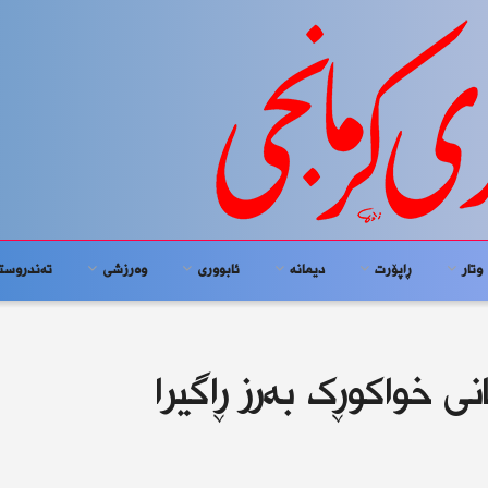
وتار
ڕاپۆرت
دیمانە
ئابوورى
وەرزشی
تەندروست
ی خواکوڕک بەرز ڕاگیرا