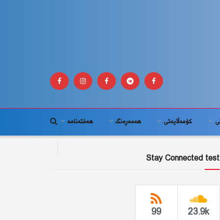
ى
كۆمه‌ڵايه‌تى
هەمەڕەنگ
هەفتەنامە
Stay Connected test
99
23.9k