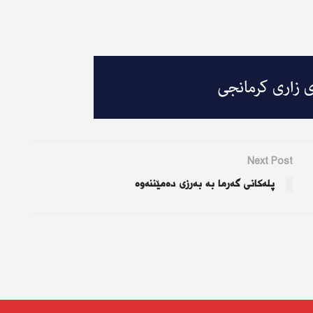
Next Post
پلەكانی گەرما بە بەرزی دەمێننەوە