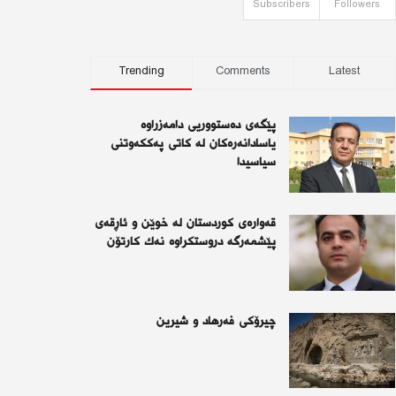
Subscribers
Followers
Trending
Comments
Latest
پێگەی دەستووریی دامەزراوە
یاسادانەرەكان لە كاتی پەككەوتنی
سیاسیدا
قەوارەی كوردستان لە خوێن و ئاڕقەی
پێشمەرگە دروستكراوە نەك كارتۆن
چیرۆكی فەرهاد و شیرین