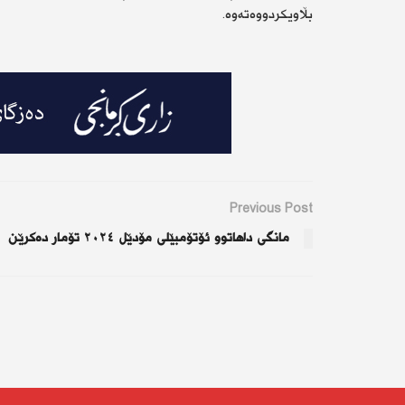
بڵاویکردووەتەوە.
Previous Post
مانگی داهاتوو ئۆتۆمبێلی مۆدێل ٢٠٢٤ تۆمار دەکرێن