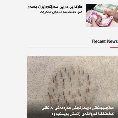
هاوکاریی دارایی سەرۆکوەزیران بەسەر
ئەو كەسانەدا دابەش دەکرێت
Recent News
مەترسییەکانی بریندارکردنی هەڕەمەکی لە کاتی
کەڵەشاخدا لەڕوانگەی زانستی پزیشکیەوە