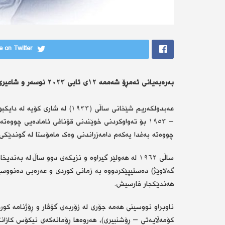
 on Twitter
بەرەبەیانی ئەمڕۆ شەممە ١٢ی ئابی ٢٠٢٣ نوسەر و شاعیری دیاری کورد عەبدولکەریم شێخانی كۆچی دوایی كرد.
چووەتە بەغدا یەکەم دامەزراندنی وەک مامۆستا لە گوندێکی
ساڵی ١٩٦٢ لە هەولێر گیراوە و نزیکەی دوو ساڵ لە بە
گەلاوێژ) دەستیپێکردووە بە زمانی کوردی و عەرەبی دەنووسێ
هەندێکجار فارسیش.
ناوبراو نووسینی هەمە جۆری لە زۆربەی گۆڤار و ڕۆژنامە کو
کۆمەڵایەتی – ڕۆشنبیری)، هەروەها ڕۆمانەکەی نیکۆس کازانتزا