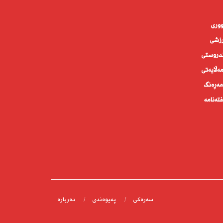
وورى
زشی
دروستى
ه‌ڵايه‌تى
ەڕەنگ
تەنامە
سەرەکی
پەیوەندى
دەربارە