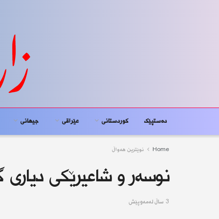
دەستپێک
کوردستانى
عێراقی
جیهانى
Home
نوێترین هەواڵ
نوسەر و شاعیرێکی دیاری 
3 ساڵ له‌مه‌وپێش