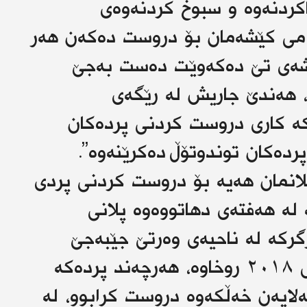
اکردنەوە و سبوخ کردنەوەی
وامی کێشەمان بۆ دروست دەکەن هەر
ێشەی تێ دەکەوێت دەست بەجێ
، هەندێ جاریش لە رێگەی
 کە کاری دروست کردنی پردەکان
ردەکان توندوتۆڵ دەکرێنەوە”.
لانمان هەیە بۆ دروست کردنی پردی
 لە هەفتەی دهاتووەوە پلانی
رکە لە ناحیەی وەرتێ جێبەجێ
بکرێت، ئەو پردە لە لافاوی ساڵی ٢٠١٨ روخاوە، هەرچەند پردەکە
لایەن خەڵکەوە دروست کرابوو، لە