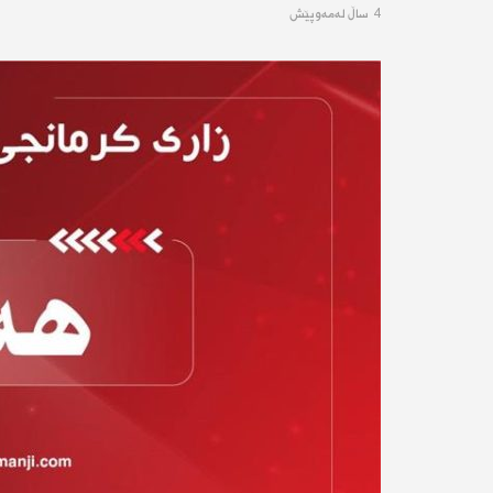
4 ساڵ له‌مه‌وپێش