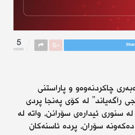
5
Share
VIEWS
بەری چاکردنەوەو و پاراستنی
جی راگەیاند” لە کۆی پەنجا پردی
اریزگای هاولێر، ٤٢ پرد لە سنوری ئیدارەی سۆرانن، واتە لە
ر دەکەونە سۆران، پردە ئاسنەکان