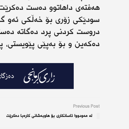
هەفتەی داهاتوو دەست دەکرێت 
سودێکی زۆری بۆ خەڵکی ئەو گون
دروست کردنی پرد دەگاتە دەستم
دەكەین و بۆ بەپێی پێویستی، پ
Previous Post
لە مەودووا ئاسانكاری بۆ هاوبەشانی كارەبا دەكرێت