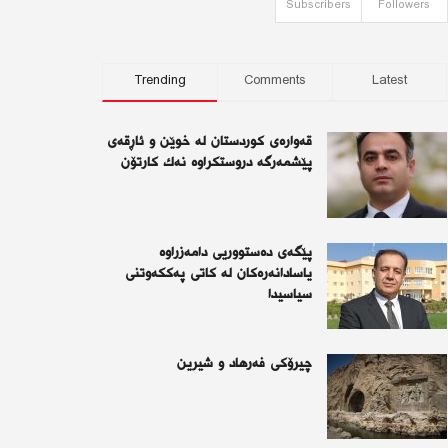
Subscribers
Followers
Trending
Comments
Latest
قەوارەی كوردستان لە خوێن و ئاڕقەی
پێشمەرگە دروستكراوە نەك كارتۆن
پێگەی دەستووریی دامەزراوە
یاسادانەرەكان لە كاتی پەككەوتنی
سیاسیدا
چیرۆكی فەرهاد و شیرین