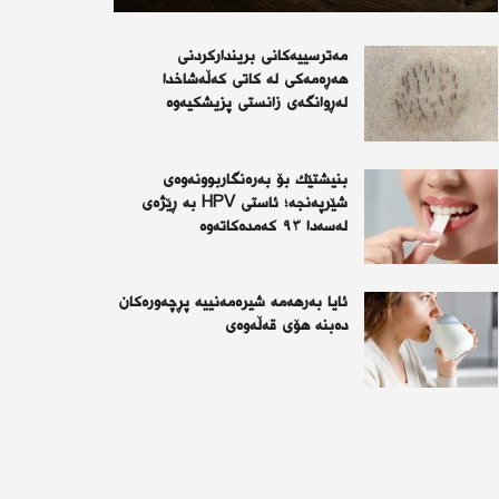
مەترسییەکانی بریندارکردنی
هەڕەمەکی لە کاتی کەڵەشاخدا
لەڕوانگەی زانستی پزیشکیەوە
بنیشتێك بۆ بەرەنگاربوونەوەی
شێرپەنجە؛ ئاستی HPV بە ڕێژەی
لەسەدا ٩٣ كەمدەكاتەوە
ئايا به‌رهه‌مه‌ شيره‌مه‌نييه‌ پڕچه‌وره‌كان
ده‌بنه‌ هۆى قه‌ڵه‌وه‌ى