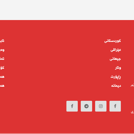
کوردستانى
ئاب
عێراقی
وەر
جیهانى
تەن
وتار
كۆم
ڕاپۆرت
هەم
ە،
دیمانە
هەف
ی