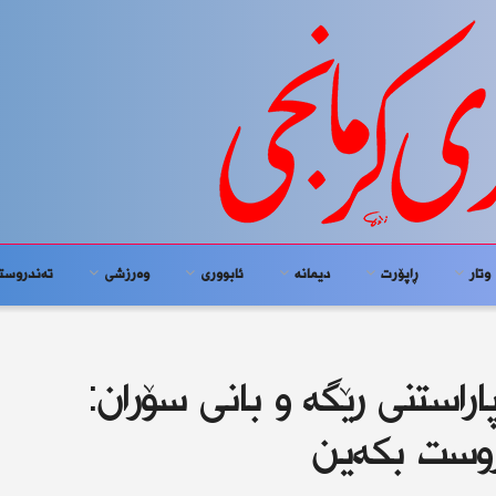
وتار
ڕاپۆرت
دیمانە
ئابوورى
وەرزشی
تەندروست
اراستنی رێگە و بانی سۆران:
روست بكەین