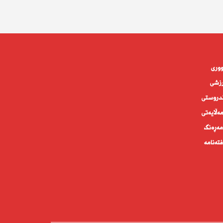
وورى
زشی
دروستى
ه‌ڵايه‌تى
ەڕەنگ
تەنامە