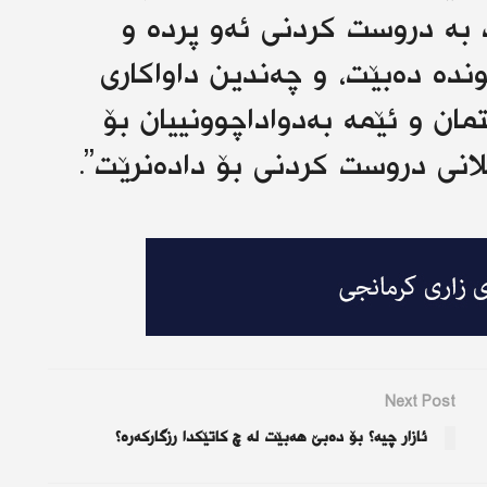
بە دروست کردنی ئەو پردە و
دە دەبێت، و چەندین داواکاری
ان و ئێمە بەدواداچوونییان بۆ
لانی دروست کردنی بۆ دادەنرێت”.
Next Post
ئازار چیە؟ بۆ دەبێ هەبێت لە چ کاتێکدا رزگارکەرە؟