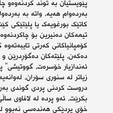
پێویستیان بە توند کردنەوەو چ
بەردەوام هەیە، واتە بە بەردە
کاتێک بورغویەک یا پلێتێکی ک
تیمەکان دەنیرین بۆ چاکردنەوە
کۆمپانیاکانی کەرتی تایبەتەوە
دەکەن، پلێتەکان دەگۆڕدرێن و پ
ئەندازیار خۆسرەت، گووتیشی” پ
زیاتر لە سنوری سۆران، لەوانەیە
دروست کردنی پردی گوندی بەرگ
خۆی پردێکی هەندەسی نەبوو لە