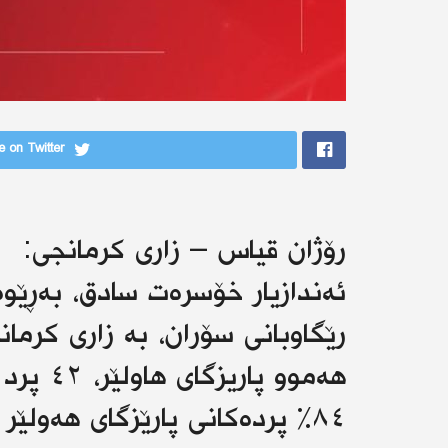
 on Twitter
رۆژان قیاس – زاری کرمانجی:
ئەندازیار خۆسرەت سادق، بەڕێوە
رێگاوبانی سۆران، بە زاری کرمان
هەموو پ
٨٤% پردەکانی پارێزگای هەولێ