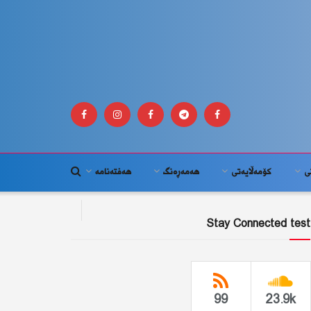
ى
كۆمه‌ڵايه‌تى
هەمەڕەنگ
هەفتەنامە
Stay Connected test
99
23.9k