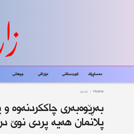
دەستپێک
کوردستانى
عێراقی
جیهانى
Home
ناوخۆ
بەڕێوەبەری چاككردنەوە و پ
پلانمان هەیە پردی نوێ د