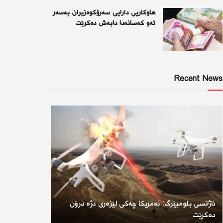
هاوکاریی دارایی سەرۆکوەزیران بەسەر
ئەو كەسانەدا دابەش دەکرێت
Recent News
ئاژانسی بلومبێرگ: ئەمریكا چەكی لێزەری دژە درۆن
دەكڕێت