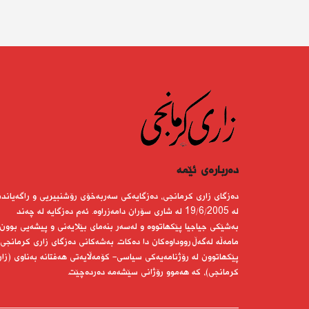
دەربارەى ئێمە
دەزگای زاری كرمانجی، دەزگایەكی سەربەخۆی رۆشنبیریی و راگەیاندن
لە 19/6/2005 لە شاری سۆران دامەزراوە. ئەم دەزگایە لە چەند
بەشێكی جیاجیا پێكهاتووە و لەسەر بنەمای بێلایەنی و پیشەیی بوون
مامەڵە لەگەڵ رووداوەكان دا دەكات. بەشەكانی دەزگای زاری كرمانجی
پێكهاتوون لە رۆژنامەیەكی سیاسی- كۆمەڵایەتی هەفتانە بەناوی (زار
كرمانجی)، كە هەموو رۆژانی سێشەمە دەردەچێت.