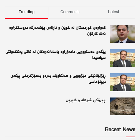
Trending
Comments
Latest
قەوارەی كوردستان لە خوێن و ئاڕقەی پێشمەرگە دروستكراوە
نەك كارتۆن
پێگەی دەستووریی دامەزراوە یاسادانەرەكان لە كاتی پەككەوتنی
سیاسیدا
ڕێزلێنانێكی مێژوویی و هەنگاوێك بەرەو بەهێزكردنی پێگەی
دیپلۆماسی
چیرۆكی فەرهاد و شیرین
Recent News