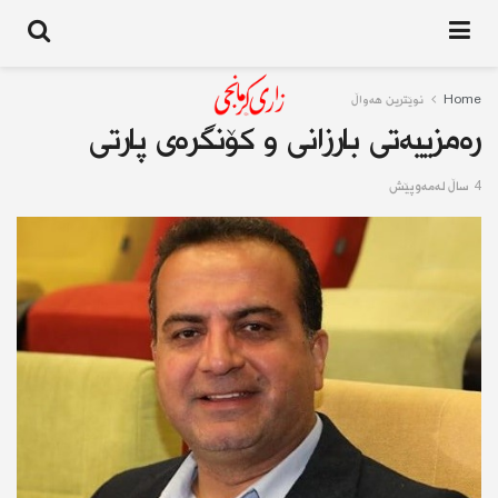
Home
نوێترین هەواڵ
رەمزیيەتی بارزانی و کۆنگرەی پارتی
4 ساڵ له‌مه‌وپێش