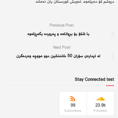
دروشم کۆ دەبێتەوە، ئەویش کوردستان یان نەمانە.
Previous Post
با شكۆ بۆ بڕوانامە و پەروردە بگەڕێتەوە
Next Post
لە ئیدارەی سۆران 50 خانەنشین دوو مووچە وەردەگرن
Stay Connected test
99
23.9k
Subscribers
Followers