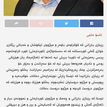
ئاسۆ حاجی
رێبازی بارزانی کە کۆکراوەی باوەڕ و مێژووی تێکۆشان و خەباتی رزگاری
خوازی گەلی کوردستانە کە لە دەستەواژەی (کوردایەتی) کورد کراوەتەوە،
پرسی رەمزیەتی لە ناویدا بریتی نیە تەنها لە ئاماژەیەک یان هێزێکی
روحی و نادیار، هەروەها بریتی نیە لە خۆ سەپاندن و بەزۆر خۆ
بەڕەمزکردن، وەک پەرچەکردارێک لە بەرامبەر نەیاراندا، بەڵکو رەمزیەتی
لە رێبازی بارزانیدا کە ئێستا پارتی نوێنەرایەتی دەکات، خۆکردەیە و
پێویستی و مێژوو دروستیان نەکردووە، بەڵکو هێزێک بووە و هێزێکە کە
مێژووی دروست کردوە و مێژوو دروست دەکات.
ئێستا کە رێبازی بارزانی و چەمک و مێژووی کوردایەتی و نموونەی دیار و
ئاماژەی گەش و زیندوو هەموویان لە کەسایەتی و بیر و هزر و دیرۆکی