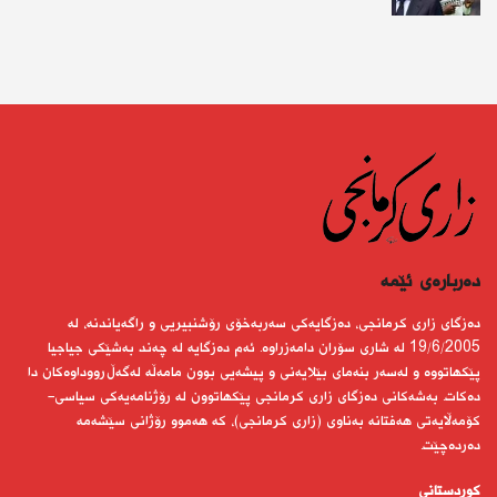
دەربارەى ئێمە
دەزگای زاری كرمانجی، دەزگایەكی سەربەخۆی رۆشنبیریی و راگەیاندنە، لە
19/6/2005 لە شاری سۆران دامەزراوە. ئەم دەزگایە لە چەند بەشێكی جیاجیا
پێكهاتووە و لەسەر بنەمای بێلایەنی و پیشەیی بوون مامەڵە لەگەڵ رووداوەكان دا
دەكات. بەشەكانی دەزگای زاری كرمانجی پێكهاتوون لە رۆژنامەیەكی سیاسی-
كۆمەڵایەتی هەفتانە بەناوی (زاری كرمانجی)، كە هەموو رۆژانی سێشەمە
دەردەچێت.
کوردستانى