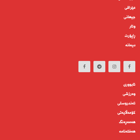
عێراقی
جیهانى
وتار
ڕاپۆرت
دیمانە
ئابوورى
وەرزشی
تەندروستى
كۆمه‌ڵايه‌تى
هەمەڕەنگ
هەفتەنامە