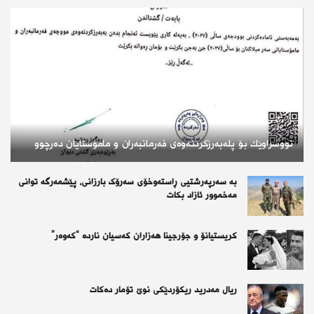
نووسراوێك بۆ پلەبەرزكردنەوەى فەرمانبەران و مامۆستایان دەرچوو
بە سەرپەرشتیی ڕاستەوخۆی سەرۆک بارزانی، پێشمەرگە توانی
مه‌خموور ئازاد بكات
کریستیانۆ و جۆرجینا هەزاران کەسیان ناردە “کەوەر”
ریال مەدرید ریکۆردێکی نوێ تۆمار دەکات