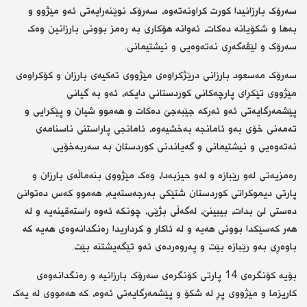
سەرۆک بارزانیدا کورت کراونەتەوە، سەرۆک نوێنەرایەتی ئەو مێژوو و
بەها و شکۆیانە دەکات، ئەوانە هۆکاری بە رەمز بوونی بارزانین وەک
سەرۆک و لێڤەگەڕی نەتەوەیی و نیشتیمانی.
سەرۆک مەسعود بارزانی درێژکراوەی مێژووی تەکیەی بارزان و کۆکراوەی
مێژووی تێکڕای پارچەکانی کوردستانی دایکە، ئەو بە گیانی
پێشمەرگایەتی ئەو ئەرکە جێبەجێ دەکات و هەموو شیان و پێکرایی و
تەمەنی خۆی بەو ئامانجە بەخشیەوە، ئامانجی پاراستنی ناسنامەی
نەتەوەیی و نیشتیمانی و گەیاندنی کوردستان بە سەربەخۆیی.
رەمزیەتی لەو رێبازە و لەو حیزبەدا، وەک مێژووی بنەماڵەی بارزان و
پارتی دیموکراتی کوردستان شتێکی بەرجەستەیە، هەموو کەس دەتوانێ
دەستی لێ بدات، بیبینێ، لەگەڵی بژێی، چونکە ئەوە راستەقینەیە و لە
هەر کەسێکدا بوونی هەیە و لە ئاکار و کرداریدا رەنگدانەوەی هەیە کە
باوەڕی بەو رێبازە بێت و پەروەردەی ئەو تێگەیشتنە بێت.
بۆیە کۆنگرەی 14 پارتی کۆنگرەی سەرۆک بارزانیە و رەنگدانەوەی
کاریزما و مێژووی پڕ لە شکۆ و پێشمەرگایەتی ئەوە، کە هەمووی لە یەک