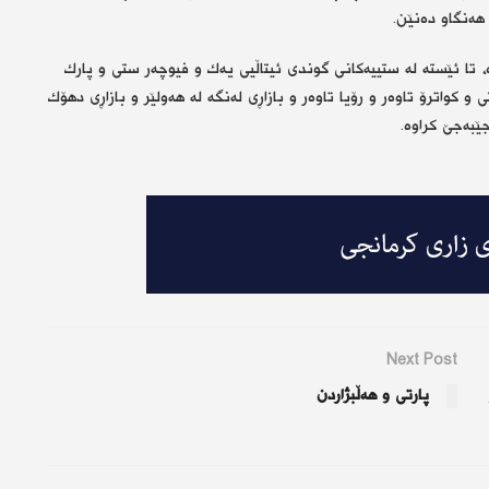
 هەنگاو دەنێن.
ا ئێستە لە ستییەكانی گوندی ئیتاڵیی یەك و فیوچەر ستی و پارك
 كواترۆ تاوەر و رۆیا تاوەر و بازاڕی لەنگە لە هەولێر و بازاڕی دهۆك
ێبەجێ كراوە.
Next Post
پارتی و هەڵبژاردن