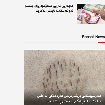
هاوکاریی دارایی سەرۆکوەزیران بەسەر
ئەو كەسانەدا دابەش دەکرێت
Recent News
مەترسییەکانی بریندارکردنی هەڕەمەکی لە کاتی
کەڵەشاخدا لەڕوانگەی زانستی پزیشکیەوە