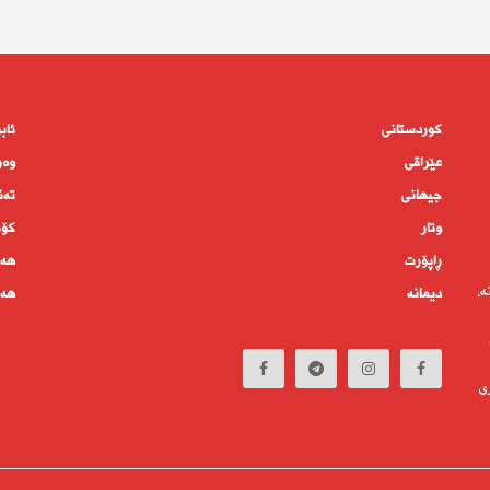
کوردستانى
ئاب
عێراقی
وەر
جیهانى
تەن
وتار
كۆم
ڕاپۆرت
هەم
ە،
دیمانە
هەف
ی