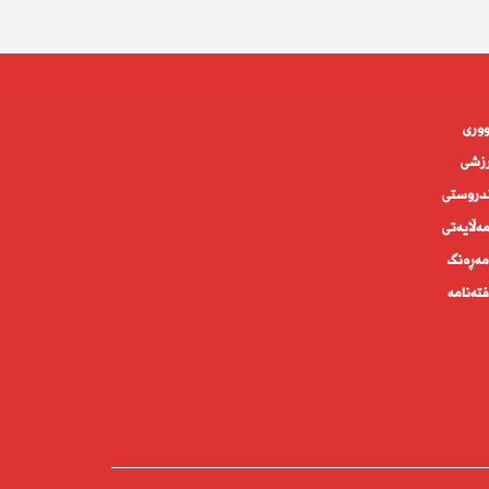
وورى
زشی
دروستى
ه‌ڵايه‌تى
ەڕەنگ
تەنامە