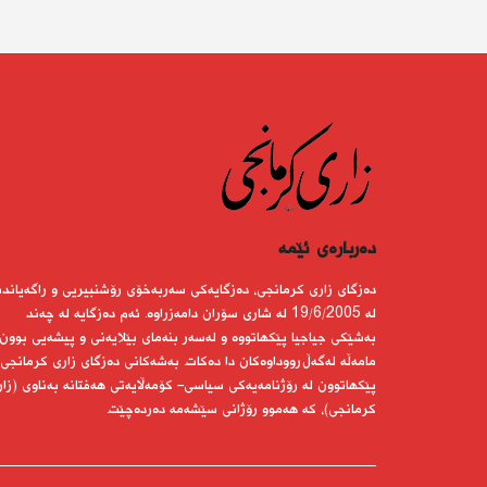
دەربارەى ئێمە
دەزگای زاری كرمانجی، دەزگایەكی سەربەخۆی رۆشنبیریی و راگەیاندن
لە 19/6/2005 لە شاری سۆران دامەزراوە. ئەم دەزگایە لە چەند
بەشێكی جیاجیا پێكهاتووە و لەسەر بنەمای بێلایەنی و پیشەیی بوون
مامەڵە لەگەڵ رووداوەكان دا دەكات. بەشەكانی دەزگای زاری كرمانجی
پێكهاتوون لە رۆژنامەیەكی سیاسی- كۆمەڵایەتی هەفتانە بەناوی (زار
كرمانجی)، كە هەموو رۆژانی سێشەمە دەردەچێت.