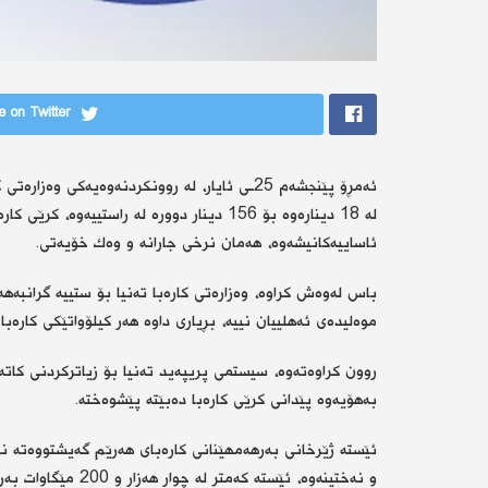
 on Twitter
ئەمڕۆ پێنجشەم 25ـی ئایار، لە روونكردنەوەیەكی
لە 18 دینارەوە بۆ 156 دینار دوورە لە راستییە
ئاساییەكانیشەوە، هەمان نرخی جارانە و وەك خۆیەتی.
موەلیدەی ئەهلییان نییە، بڕیاری داوە هەر كیلۆواتێكی كارەبا بە 156 دینار ئەژمێر ب
روون كراوەتەوە، سیستمی پریپەید تەنیا بۆ زیاتركردنی كاتەك
بەهۆیەوە پێدانی كرێی كارەبا دەبێتە پێشوەختە.
و نەختینەوە، ئێستە