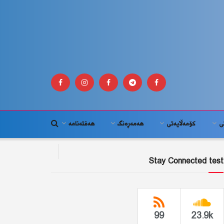
ى
كۆمه‌ڵايه‌تى
هەمەڕەنگ
هەفتەنامە
Stay Connected test
99
23.9k