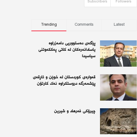
Subscribers
Followers
Trending
Comments
Latest
پێگەی دەستووریی دامەزراوە
یاسادانەرەكان لە كاتی پەككەوتنی
سیاسیدا
قەوارەی كوردستان لە خوێن و ئاڕقەی
پێشمەرگە دروستكراوە نەك كارتۆن
چیرۆكی فەرهاد و شیرین