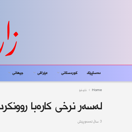
دەستپێک
کوردستانى
عێراقی
جیهانى
Home
ناوخۆ
لەسەر نرخی كارەبا روونكردن
3 ساڵ له‌مه‌وپێش