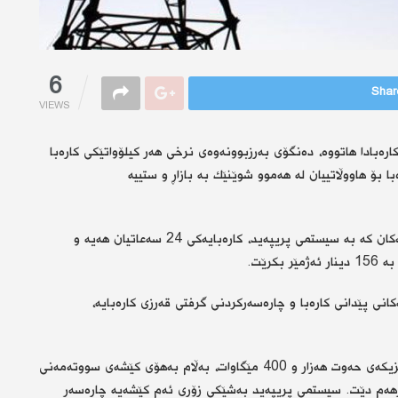
6
Share
VIEWS
 وەزارەتی كارەبادا هاتووە، دەنگۆی بەرزبوونەوەی نرخی هەر كیلۆواتێكی كارەبا
وە، كرێی كارەبا بۆ هاووڵاتییان لە هەموو شوێنێك بە بازاڕ و ستییە
باس لەوەش كراوە، وەزارەتی كارەبا تەنیا بۆ ستییە گرانبەهەكان كە بە سیستمی پریپەید، كارەبایەكی 24 سەعاتیان هەیە و
كرێت.
انی پێدانی كارەبا و چارەسەركردنی گرفتی قەرزی كارەبایە،
ئێستە ژێرخانی بەرهەمهێنانی كارەبای هەرێم گەیشتووەتە نزیكەی حەوت هەزار و 400 مێگاوات، بەڵام بەهۆی كێشەی سووتەمەنی
 كەمتر لە چوار هەزار و 200 مێگاوات بەرهەم دێت. سیستمی پریپەید بەشێكی زۆری ئەم كێشەیە چارەسەر