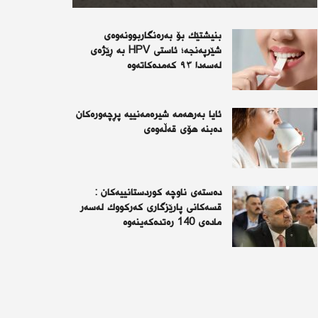
بنیشتێك بۆ بەرەنگاربوونەوەی
شێرپەنجە؛ ئاستی HPV بە ڕێژەی
لەسەدا ٩٣ كەمدەكاتەوە
ئايا به‌رهه‌مه‌ شيره‌مه‌نييه‌ پڕچه‌وره‌كان
ده‌بنه‌ هۆى قه‌ڵه‌وه‌ى
دەستەی ناوچە كوردستانییەكان :
قسەكانی پارێزگاری كەركووك لەسەر
مادەی 140 رەتدەكەینەوە