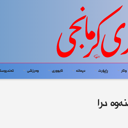
وتار
ڕاپۆرت
دیمانە
ئابوورى
وەرزشی
تەندروست
ەوە درا