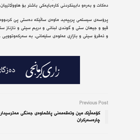
دەكات و بەرەو دابینكردنی كارەبایەكی باشتر بۆ هاووڵاتییان
پرۆسەی سیستمی پریپەید ماوەی ساڵێكە دەستی پێ كردووە، ت
ڤیو و جیهان ستی و گوندی لبنانی و دریم سیتی و نازناز ستی و
و ئەڤرۆ سیتی و بازاڕی عەلوەی سلێمانی، بە سەركەوتوویی ج
Previous Post
کۆمەڵێک مین وتەقەمەنی پاشماوەی جەنگی مەترسیدار
چارەسەرکران