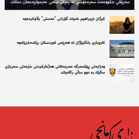
سەرۆکی حکوومەت سەرەخۆشی لە بەیان سامی عەبدولڕەحمان دەکات
کیژان ئیبراهیم خەیات گۆرانی “مەستی” بڵاوکردەوە
کاروباری بانگبێژان لە هەرێمی کوردستان رێکدەخرێتەوە
وەزارەتی پێشمەرگە مەرجەکانی هەژمارکردنی خزمەتی سەربازی
ساڵێک بە دوو ساڵی راگەیاند