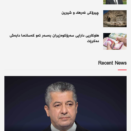
چیرۆكی فەرهاد و شیرین
هاوکاریی دارایی سەرۆکوەزیران بەسەر ئەو كەسانەدا دابەش
دەکرێت
Recent News