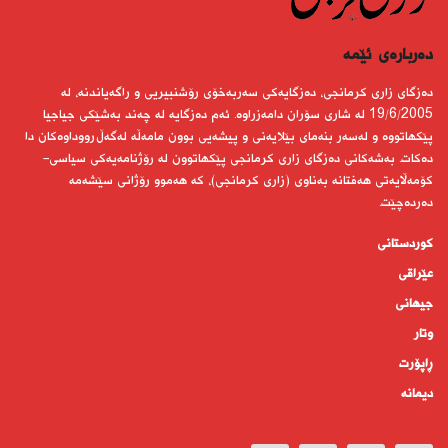
دەربارەى ئێمە
دەزگای زاری كرمانجی، دەزگایەكی سەربەخۆی رۆشنبیریی و راگەیاندنە، لە
19/6/2005 لە شاری سۆران دامەزراوە. ئەم دەزگایە لە چەند بەشێكی جیاجیا
پێكهاتووە و لەسەر بنەمای بێلایەنی و پیشەیی بوون مامەڵە لەگەڵ رووداوەكان دا
دەكات. بەشەكانی دەزگای زاری كرمانجی پێكهاتوون لە رۆژنامەیەكی سیاسی-
كۆمەڵایەتی هەفتانە بەناوی (زاری كرمانجی)، كە هەموو رۆژانی سێشەمە
دەردەچێت.
کوردستانى
عێراقی
جیهانى
وتار
ڕاپۆرت
دیمانە