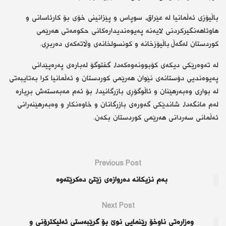
باڵیۆزی ئەڵمانیا لە عێراق، سوپاس و پێزانینی خۆی بۆ کارئاسانی و
هاوئاهەنگیرکردنی لایەنە پەیوەندیدارەکانی حکومەتی هەرێمی
کوردستان لەگەڵ باڵیۆزخانە و کونسولخانەی وڵاتەکەی دەربڕی.
لە تەوەرێکی دیکەی کۆبوونەوەکەدا، گفتوگۆ لەبارەی پەرەپێدانی
پەیوەندیی دۆستانەی نێوان هەرێمی کوردستان و ئەڵمانیا کرا بەتایبەتی
لە بواری وەبەرهێنان و ئاڵوگۆڕی بازرگانیدا، بۆ ئەم مەبەستەش بڕیارە
لەم مانگەدا، شاندێکی گەورەی بازرگانان و خاوەنکار و وەبەرهێنەرانی
ئەڵمانی سەردانی هەرێمی کوردستان بکەن.
Previous Post
بەم نزیكانە دەروازەی زێتێ‌ دەكرێتەوە
Next Post
وه‌زاره‌تی ناوخۆ ڕێنمایی نوێ بۆ گرێبه‌ستی ئه‌لیكترۆنی و