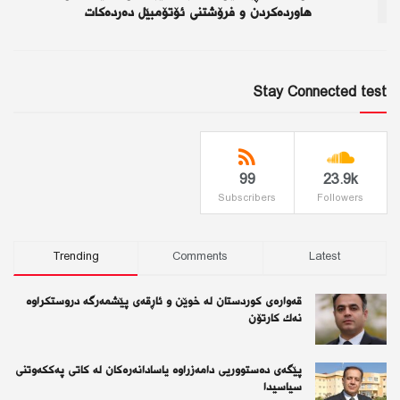
هاورده‌كردن و فرۆشتنی ئۆتۆمبێل ده‌رده‌كات
Stay Connected test
99
23.9k
Subscribers
Followers
Trending
Comments
Latest
قەوارەی كوردستان لە خوێن و ئاڕقەی پێشمەرگە دروستكراوە
نەك كارتۆن
پێگەی دەستووریی دامەزراوە یاسادانەرەكان لە كاتی پەككەوتنی
سیاسیدا