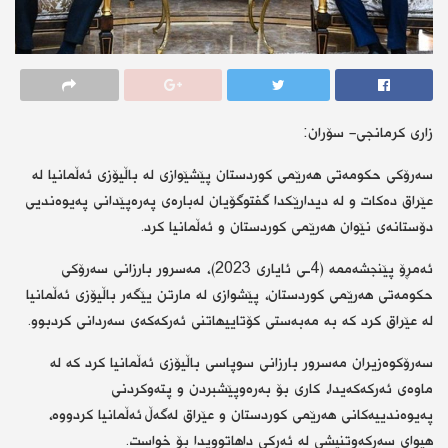
زاری كرمانجی- سۆران:
سەرۆکی حکومەتی هەرێمی کوردستان پێشێوازی لە باڵیۆزی ئەڵمانیا لە
عێراق دەکات و لە دیدارێکدا گفتوگۆیان لەبارەی پەرەپێدانی پەیوەندیی
دۆستانەی نێوان هەرێمی کوردستان و ئەڵمانیا کرد.
ئەمڕۆ پێنجشەممە (4ـی ئایاری 2023)، مەسرور بارزانی سەرۆکی
حکومەتی هەرێمی کوردستان، پێشوازی لە مارتن یێگەر باڵیۆزی ئەڵمانیا
لە عێراق کرد کە بە مەبەستی کۆتاییهاتنی ئەرکەکەی سەردانی کردبوو.
سەرۆکوەزیران مەسرور بارزانی سوپاسی باڵیۆزی ئەڵمانیا کرد کە لە
ماوەی ئەرکەکەیدا، کاری بۆ بەرەوپێشبردن و پتەوکردنی
پەیوەندییەکانی هەرێمی کوردستان و عێراق لەگەڵ ئەڵمانیا کردووە،
هیوای سەرکەوتنیشی لە ئەرکی داهاتوویدا بۆ خواست.