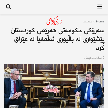
Home
سیاسەت
سەرۆکی حکومەتی هەرێمی کوردستان
پێشێوازی لە باڵیۆزی ئەڵمانیا لە عێراق
کرد
3 ساڵ له‌مه‌وپێش