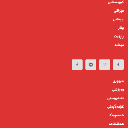
کوردستانى
عێراقی
جیهانى
وتار
ڕاپۆرت
دیمانە
ئابوورى
وەرزشی
تەندروستى
كۆمه‌ڵايه‌تى
هەمەڕەنگ
هەفتەنامە