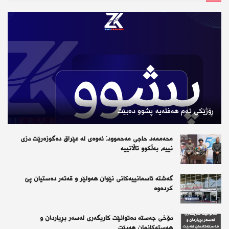
ڕۆژێكی ئەم هەفتەیە پشوو دەبێت
محەممەد حاجی مەحموود: ئەوەی لە عێراق دەگوزەرێت دزی
نییە، بەڵکوو تاڵانییە
گەشتە ئاسمانییەکانی نێوان هەولێر و قەتەر دەستیان پێ
کردەوە
دۆخی جەستە دەتوانێت کاریگەری لەسەر بڕیاردان و
هەستەکانمان هەبێت