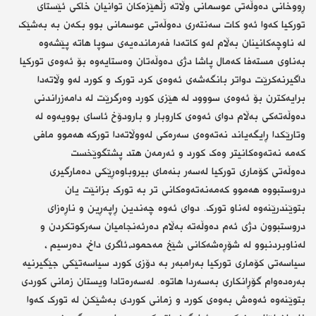
ڕووخانی دەوڵەتی عوسمانی وڵاتە زڵهێزەکان توانیان خاکی ئێستای
تورکیا کەوا ئەو کات سەنتەری دەوڵەتی عوسمانی بوو بکەن بە بەشێک
لە ناوچەکانینان بەڵام لەو کاتەدا فەرماندەیەی سوپا هاتە پێشەوە
بەناوی مستەفا کەمال پاشا دژی دەوڵەتان وەستایەوە بۆ ئەوەی تورکیا
داگیرنەکرێت دواتر بانگەشەی ئەوەی کرد تورک و کورد لەو وڵاتەدا
برایەکترن بۆ ئەوەی سووود لە هێزی کورد وەرگرێت لە دامەزراندنی
دەوڵەتەکی بەڵام دوای ئەوەی کاروبار و بارودۆخ ئاسای بوویەوە لە
وتارێکدا ڕایگەیاند نەتەوەی سەرەکی لەووڵاتەدا تورکە هەموو مافی
کەمە نەتەوەکانیتر وەک کورد و ئەرمەن هتد پشتگوێخست
دەوڵەتی کۆماری تورکیا لەسەر بنەمای بیروباوەڕێکی دەمارگیری
دروستبووە هەموو کەمەنەتەوەکانی تر بە تورک بزانێت یان
بتوێندرێنەوە لەناو تورک. دوای ئەوە چەندین ڕاپەڕین و ناڕەزای
دروستبوون دژی ئەم دەوڵەتە بەڵام دەرئەنجامیان سەرکوتکردن و
لەناوبردنبوو لە شۆڕەشەکانی شێخ مەحمود،ئاگری داخ، دەرسیم ،
سیاسەتی کۆماری تورکیا بەرامبەر بە دۆزی کورد سیاسەتێکی جێگیرنیە
بەرەدەوام گۆڕانکاری بەسەردا هاتوە. لەسەرەتادا ویستان زمانی کوردی
بتوێنەوە ئەوەش بەوەی کورد و زمانی کوردی بەشێکن لە تورک کەوا