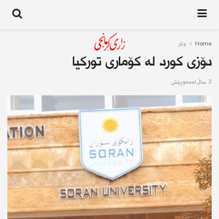
Home
وتار
دۆزی کورد لە کۆماری تورکیا
3 ساڵ له‌مه‌وپێش