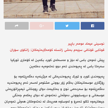
نوسینی عیماد عومەر باپیر
قوتابی قۆناغی سێیەم بەشی زانستە کۆمەڵایەتیەکان/ زانکۆی سۆران
پێش ئەوەی باس لە دۆز و مەسەلەی کورد بکەین لە کۆماری تورکیا
سەرەتا باس لە پەیوەندی ئەم دوو نەتەوەیە دەکەین
پەیوەندی کورد و تورک پەیوەندیەکی لە مێژینەیە دەگەڕێتەوە بۆ
ڕۆژگاری عوسمانیەکان بەڵام زۆر بوونی مشتومڕ لەسەر ئەم پەیوەندیە
دەگەڕێتەوە بۆ سەردەمی نوێ و بەتایبەت دوای ڕووخانی ئیمپڕاتۆریەتی
عوسمانی و دروستبوونی دەوڵەتی نەتەوەی لە دوای یەکەم جەنگی
جیهانیەوە تاکو ئەمڕۆ و لەوساوە هەریەک لە نەتەوەکان هەوڵی ئەوەیان
دەدا دەوڵەتێک تایبەت بەخۆیان دروستبکەن و بەنای نەتەوەکانیەوە