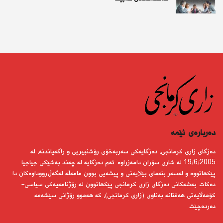
دەربارەى ئێمە
دەزگای زاری كرمانجی، دەزگایەكی سەربەخۆی رۆشنبیریی و راگەیاندنە، لە
19/6/2005 لە شاری سۆران دامەزراوە. ئەم دەزگایە لە چەند بەشێكی جیاجیا
پێكهاتووە و لەسەر بنەمای بێلایەنی و پیشەیی بوون مامەڵە لەگەڵ رووداوەكان دا
دەكات. بەشەكانی دەزگای زاری كرمانجی پێكهاتوون لە رۆژنامەیەكی سیاسی-
كۆمەڵایەتی هەفتانە بەناوی (زاری كرمانجی)، كە هەموو رۆژانی سێشەمە
دەردەچێت.