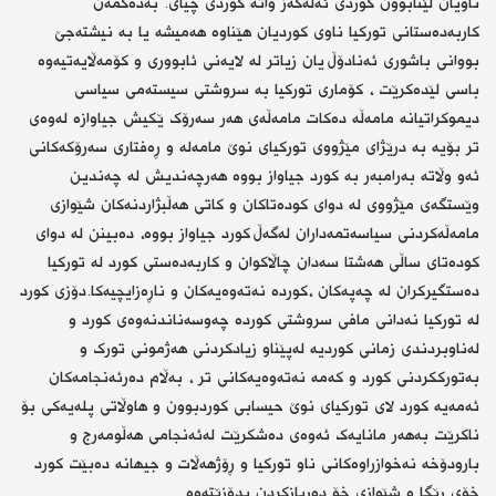
ناویان لێنابوون کوردی ئەلەگەز واتە کوردی چیای. بەدەگمەن
کاربەدەستانی تورکیا ناوی کوردیان هێناوە هەمیشە یا بە نیشتەجێ
بووانی باشوری ئەنادۆڵ یان زیاتر لە لایەنی ئابووری و کۆمەڵایەتیەوە
باسی لێدەکرێت ، کۆماری تورکیا بە سروشتی سیستەمی سیاسی
دیموکراتیانە مامەڵە دەکات مامەڵەی هەر سەرۆک ێکیش جیاوازە لەوەی
تر بۆیە بە درێژای مێژووی تورکیای نوێ مامەلە و ڕەفتاری سەرۆکەکانی
ئەو وڵاتە بەرامبەر بە کورد جیاواز بووە هەرچەندیش لە چەندین
وێستگەی مێژووی لە دوای کودەتاکان و کاتی هەڵبژاردنەکان شێوازی
مامەڵەکردنی سیاسەتمەداران لەگەڵ کورد جیاواز بووە، دەبینن لە دوای
کودەتای ساڵی هەشتا سەدان چاڵاکوان و کاربەدەستی کورد لە تورکیا
دەستگیرکران لە چەپەکان ،کوردە نەتەوەیەکان و ناڕەزایچیەکا.دۆزی کورد
لە تورکیا نەدانی مافی سروشتی کوردە چەوسەناندنەوەی کورد و
لەناوبردندی زمانی کوردیە لەپێناو زیادکردنی هەژمونی تورک و
بەتورککردنی کورد و کەمە نەتەوەیەکانی تر ، بەڵام دەرئەنجامەکان
ئەمەیە کورد لای تورکیای نوێ حیسابی کوردبوون و هاوڵاتی پلەیەکی بۆ
ناکرێت بەهەر مانایەک ‌ئەوەی دەشکرێت لەئەنجامی هەڵومەرج و
بارودۆخە نەخوازراوەکانی ناو تورکیا و ڕۆژهەڵات و جیهانە دەبێت کورد
خۆی ڕێگا و شێوازی خۆ دەربازکردن بدۆزێتەوە.