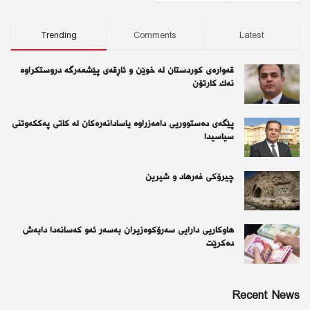
Trending
Comments
Latest
قەوارەی كوردستان لە خوێن و ئاڕقەی پێشمەرگە دروستكراوە
نەك كارتۆن
پێگەی دەستووریی دامەزراوە یاسادانەرەكان لە كاتی پەككەوتنی
سیاسیدا
چیرۆكی فەرهاد و شیرین
هاوکاریی دارایی سەرۆکوەزیران بەسەر ئەو كەسانەدا دابەش
دەکرێت
Recent News