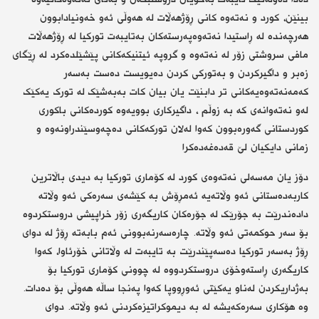
بینێن، کورد و نەتەوە کانی ڕۆژهەڵات لە هەوڵی ئەو خەونیادابوون
هەرچەندە لە ڕاستیدا نەتەوەپەرستەکان بەتایبەت تورکیا لە ڕۆژهەڵات
مافی سروشتی زۆر لە نەتەوە و ‌گروپە ئیتنیکەکانی پێشێلدەکرد لە ڕێگای
زەبر و داگیرکردن و بەتورکی کردن دەیویست دەست بەسەر
کەمەنەتەوەیەکانی تر دابنێت یان بیان کات بەبەشێک لە تورک یەکێک
لەو نەتەوانەی کە بە زوڵم ، داگیرکاری بوویەوە کوردەکانی باکوری
کوردستانی گەورەبوون کەوا لەلان تورکەکانی دەچەوسێندراونەوە و
زمانی دایکیان لێ قەدەغەدەکرا
دۆز یان مەسەلی نەتەوەی کورد لە کۆماری تورکیا بە دیدی باڵاترین
کاربەدەستانی ئەو وڵاتەیە ئەمڕۆش بە کێشەی سەرەکی ئەو وڵاتە
دادەندرێت بە جۆرێک لە جۆرەکان کاریگەری زۆر خراپیشی دروستکردوە
بۆ سەر حوکمەتی ئەو وڵاتە. چارەسەرنەبوونی ئەم بابەتە ڕۆژ لە دوای
ڕۆژ بەسەر تورکیا دەسەپێندرێت بە تایبەت لە وڵاتانی خۆرئاوا، کەوا
کاریگەری ڕاستەوخۆی دروستکردووە لە چوونی کۆماری تورکیا بۆ
بەژداریکردن لەناو یەکێتی ئەوڕووپا کەوا پەنجا ساڵە هەوڵی بۆ دەدات.
وە هۆکاری سەرەکەیشە لە بە دیموکراتیزەکردنی ئەو وڵاتە. دوای