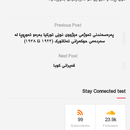
Previous Post
په‌ره‌سه‌ندنی ته‌وژمی مێژووی نوێی تورکیا به‌ره‌و ئه‌وڕوپا لە
سەردەمی حوكمڕانی ئەتاتورک (١٩٢٣ تا ١٩٣٨)
Next Post
قەیرانی كوبا
Stay Connected test
99
23.9k
Subscribers
Followers