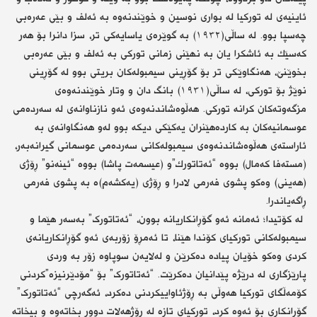
ئاینیه‌ی له‌ توركیا له‌ بواری نوسین و خوێندنه‌وه‌ به‌ ئه‌لف و بێی عه‌ره‌بی
چه‌سپا بوو. له‌ ساڵی(١٩٣٢) به‌ گوێره‌ی یاسایەکی تر،‌ سزا دانرا بۆ هه‌ر
كه‌سێك به‌ ئاشكرا یان به‌ نهێنی زمانی توركی به‌ ئه‌لف و بێی عه‌ره‌بی
بخوێنێ، هه‌نگاوێکی تر بۆ گۆڕینی سیمبوله‌كان بریتی بوو له‌ گۆڕینی
نوێژ بۆ‌ توركی، له‌ ساڵی(١٩٣١) بانگ دان و وتار خوێندنه‌وه‌ی
مزگه‌وته‌كان كرانه‌ توركی. هه‌ڵوه‌شاندنه‌وه‌ی ئه‌و نازناوانه‌ی له‌ سه‌رده‌می
عوسمانیه‌كان به‌ كارده‌هێنران یه‌كێكی دیكه‌ بوو له‌و هه‌نگاوانه‌ی به‌
ئاراسته‌ی هه‌ڵوه‌شاندنه‌وه‌ی سیمبوله‌كانی سه‌رده‌می عوسمانی گیرانه‌به‌ر،
(مسته‌فا كه‌مال) بووه‌ “ئه‌تاتورك”و (عیسمه‌ت پاشا) بووه‌ “ئینه‌نو” ڕۆژی
(هه‌ینی) وه‌كو پشوی فه‌رمی لادرا و ڕۆژی (یه‌كشه‌م)ه‌ به‌ پشوی فه‌رمی
ڕاگه‌یاندرا.
‎ لە کۆتیدا؛ ئه‌مانه‌ ئه‌و گۆڕانكاریانه‌ بوون، “ئەتاتورک” به‌سه‌ر هێما و
سیمبوله‌كانی توركیای كۆندا هێنا، تا ئه‌مڕۆ زۆربه‌ی ئه‌و گۆڕانكاریانه‌ی
كردی وه‌كو خۆیان پیاده‌ ده‌كرێن و له‌لایه‌ن سوپاوه‌ زۆر به‌ وردی
پارێزگاری له‌ درێژه‌ پێدانیان ده‌كرێت. “ئەتاتورک” بۆ “مۆدێرنیزه”‌كردنی
كۆمەڵگای توركیا هه‌وڵی به‌ ڕۆژئاواییكردنی ده‌كرد، ئه‌گه‌رچی “ئەتاتورک”
گۆڕانكار‌ی بۆ ئه‌وه‌ كرد، توركیای تازه‌ له‌ ڕۆژهه‌لات دوور بخاته‌وه‌ و بیخاته‌