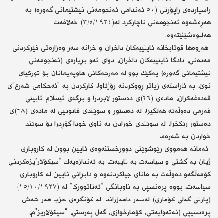
راسپارده‌ی راپۆرتی (٥٠ ئه‌ندامی ئه‌نجومه‌نی نیشتیمانی گه‌وره‌) به‌
هه‌ڕه‌شه‌وه‌ ئه‌نجومه‌نی ناچاركرد له‌(٣/٥/١٩٢٤) خه‌لافه‌ت
هه‌لبوه‌شێنێته‌وه‌.
‎ هه‌روه‌ها قوتابخانه‌ ئاینییه‌كان داخران و خرانه‌ سه‌ر وه‌زاره‌تی فێركردنی
مه‌ده‌نی، دادگا ئاینییه‌كان داخران، دوای ئه‌و بڕیاره‌ی (ئه‌نجومه‌نی
نیشتیمانی گه‌وره)‌ یه‌كێك بوو له‌ مه‌رجه‌كانی هاوپه‌یمانان بۆ توركیای
نوێ، به‌ ئاراسته‌ی زیاتر ڕووكردنه‌ رۆژئاوا، كاركردن به‌ “ئه‌حكامی شه‌رع”ی
قه‌ده‌غه‌كران، ماده‌ی (٢٦)ی ده‌ستور لابردرا و بڕگه‌ی ئیسلام ئایینی
فه‌رمی ده‌وڵه‌ته‌ هه‌لگیرا، له‌ ده‌ستور و سوێندی قانونیی‌ له‌ ماده‌ی (٣٨)ی
ده‌ستور رێكخرا، له‌ سوێندی خورادن به‌ ناوی خودا گۆڕدرا بۆ سوێند
خواردن به‌ شه‌ره‌ف.
‎ ئه‌مانه‌ هه‌مووی رێوشوێنی دوورخستنه‌وه‌ی ئایین بوون له‌ كاروباری
ژیان به‌ گشتی و سیاسه‌ت به‌ تایبه‌ت، به‌ ئه‌ندازه‌یه‌ك “سیكۆلار”یزه‌كردنی
كۆمه‌ڵگەو ده‌وڵه‌ت بە مانای جیاكردنه‌وه‌ و دابڕانی ئایین‌ له‌ كاروباری
سیاسه‌ت، بووه‌ پره‌نسپی‌ به ‌ناوبانگی “ئەتاتوورک”‌ له‌ (١٥/١٠/١٩٢٧)
(پارتی گه‌لی كۆماری) له‌سه‌ر دامه‌زراند. له‌ كۆنگره‌ی حزب هه‌ر شه‌ش
پره‌نسیپی (نه‌ته‌وایه‌تی، كۆمارخوازی، گه‌ل په‌رستی، “سیكۆلاریز”م،