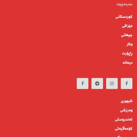
دەردەچێت.
کوردستانى
عێراقی
جیهانى
وتار
ڕاپۆرت
دیمانە
ئابوورى
وەرزشی
تەندروستى
كۆمه‌ڵايه‌تى