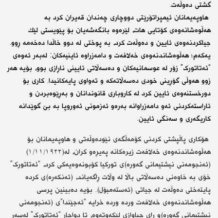
گشتی ده‌وڵه‌ت.
‎ هاوپەیمانان ئیمپراتۆرێتی دووچاری چه‌ندان قه‌یران كرد به‌
هه‌ڵوه‌شانه‌وه‌ی كۆتایی هات، لێره‌وه‌ بانگه‌شه‌یان بۆ پێویستی لێك
جیاكردنه‌وه‌ی ئایین و ده‌وڵه‌ت كرد،‌ به‌ پوختی له‌ دوو خاڵدا دەخەمە ڕوو.
یه‌كه‌م؛ هه‌ڵوه‌شاندنه‌وه‌ی خه‌لافه‌ت و دامه‌زراوه‌ ئاینیه‌كان: له‌به‌ر ئه‌وه‌ی
“ئەتاتورک” زۆر له‌ عوسمانیه‌كان و ده‌سه‌ڵاتی ئایینی ناڕازی بوو، بۆیه‌ هه‌ر
زوو هه‌وڵی گۆڕینی خودی ده‌سه‌ڵاته‌كه‌ و ته‌واوی پایه‌كانیدا. كاری بۆ
دورخستنه‌وه‌ی ئایین كرد له‌ كاروباری قانوندانان و به‌ڕێوه‌بردن و
ئاراسته‌كردنی ئه‌و دامه‌زراوانه‌ به‌ره‌و ئه‌زمونی ئه‌وروپا به‌ بێ گوێدانه‌
كاریگه‌ری و سه‌نگی ئایین.
‎ هۆكاری پاڵپشتی كردنی كۆمه‌ڵگه‌ی نێوده‌وڵه‌تی و هاوپه‌یمانان بۆ
هه‌ڵوه‌شاندنه‌وه‌ی خه‌لافه‌ت زیره‌كانه‌ په‌یڕه‌و كران، له‌(١/١١/١٩٢٢)
(ئه‌نجومه‌نی نیشتیمانی گه‌وره‌)ی توركیا كۆبونه‌وه‌یه‌كی كرد، “ئەتاتورک”
خۆی به‌ خاوه‌نی ده‌سه‌ڵاتی باڵا له‌ وڵات ڕاگه‌یاند، (ئه‌نكه‌ره)‌ی كرده‌
پایته‌ختی ده‌وڵه‌ت له‌ جیاتی (ئه‌سته‌مبۆل). بۆیه‌ ده‌بینین پرسی
هه‌ڵوه‌شاندنه‌وه‌ی خه‌لافه‌ت ورده‌ ورده‌ خرایه‌ “ئه‌جێندا”ی (ئه‌نجومه‌نی
نیشتیمانی گه‌وره‌)و ڕای جیاوازی لێكه‌وته‌وه‌، تا دواجار “ئەتاتورک” له‌سه‌ر