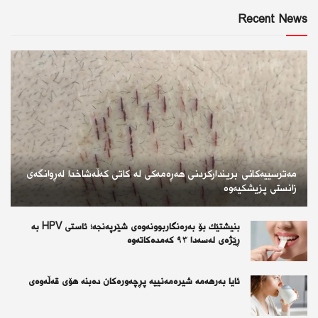
Recent News
مەترسییەکانی بریندارکردنی هەڕەمەکی لە کاتی کەڵەشاخدا لەڕوانگەی
زانستی پزیشکیەوە
بنیشتێك بۆ بەرەنگاربوونەوەی شێرپەنجە؛ ئاستی HPV بە
ڕێژەی لەسەدا ٩٣ كەمدەكاتەوە
ئايا به‌رهه‌مه‌ شيره‌مه‌نييه‌ پڕچه‌وره‌كان ده‌بنه‌ هۆى قه‌ڵه‌وه‌ى