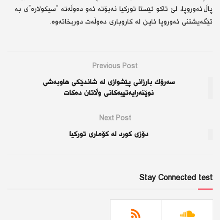
پاڵ ئه‌وروپا، لێ تاكو ئێستا توركیا نه‌بۆته‌ ئه‌و ده‌وڵه‌ته‌ “سیكولاره”‌ی به‌
تێگه‌یشتنی ئه‌وروپا ئاین له‌ كاروباری ده‌وڵه‌ت دوربخاته‌وه.
Previous Post
سەرۆك بارزانی پێشوازی لە شاندێكی هاوبەشی
نوێنەرایەتییەكانی وڵاتان دەكات
Next Post
دۆزی کورد لە کۆماری تورکیا
Stay Connected test