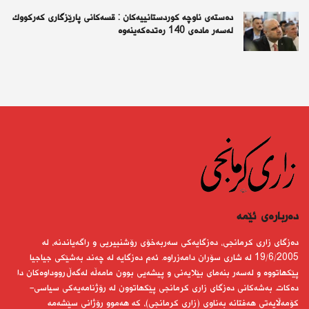
دەستەی ناوچە كوردستانییەكان : قسەكانی پارێزگاری كەركووك
لەسەر مادەی 140 رەتدەكەینەوە
دەربارەى ئێمە
دەزگای زاری كرمانجی، دەزگایەكی سەربەخۆی رۆشنبیریی و راگەیاندنە، لە
19/6/2005 لە شاری سۆران دامەزراوە. ئەم دەزگایە لە چەند بەشێكی جیاجیا
پێكهاتووە و لەسەر بنەمای بێلایەنی و پیشەیی بوون مامەڵە لەگەڵ رووداوەكان دا
دەكات. بەشەكانی دەزگای زاری كرمانجی پێكهاتوون لە رۆژنامەیەكی سیاسی-
كۆمەڵایەتی هەفتانە بەناوی (زاری كرمانجی)، كە هەموو رۆژانی سێشەمە