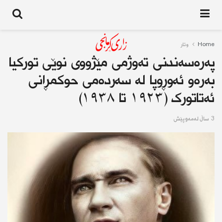
Home
وتار
په‌ره‌سه‌ندنی ته‌وژمی مێژووی نوێی تورکیا
به‌ره‌و ئه‌وڕوپا لە سەردەمی حوكمڕانی
ئەتاتورک (١٩٢٣ تا ١٩٣٨)
3 ساڵ له‌مه‌وپێش