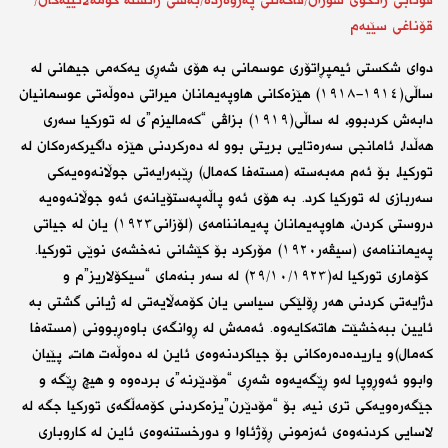
قوتابی زانکۆی سۆران/فاکەڵتی پەروەردە/بەشی زانستە کۆمەڵاتییەکان/
قۆناغی سێیەم
دوای شكستی ئیمپڕاتۆری عوسمانی به‌ هۆی شه‌ڕی یه‌كه‌می جیهانی له‌
ساڵی(١٩١٤-١٩١٨) هێزه‌كانی هاوپه‌یمانان میراتی ده‌وڵه‌تی عوسمانیان
دابەش کردبوو، ‎له‌ ساڵی(١٩١٩) بزاڤی “كه‌مالیزم”ی له‌ توركیا سه‌ری
هه‌ڵدا، ئامانجی سه‌ره‌تایی بریتی بوو له‌ ده‌ركردنی هێزه‌ داگیركه‌ره‌كان له‌
توركیا، بۆ ئه‌م مه‌به‌سته (مسته‌فا كه‌مال) ڕێبه‌رایه‌تی جوڵانه‌وه‌یه‌كی
سه‌ربازی له‌ توركیا كرد. به ‌هۆی ئه‌و پاڵه‌په‌ستۆیانه‌ی ئه‌و جوڵانه‌وه‌یه‌
دروستی كردن، هاوپه‌یمانان په‌یماننامه‌ی (لۆزانی١٩٢٣) یان له‌ جیاتی
په‌یماننامه‌ی (سیڤه‌ر١٩٢٠) مۆركرد بۆ كێشانی نه‌خشه‌ی نوێی توركیا.
‎‎ كۆماری توركیا له(٢٩/١٠/١٩٢٣) له‌ سه‌ر بنه‌مای “سیكۆلاریز”م و
دژایه‌تی كردنی هه‌ر ڕۆلێكی سیاسی یان كۆمه‌ڵایه‌تی له‌ ژیانی گشتی به‌
ئایین ببه‌خشێت هاته‌كایه‌وه‌. ئه‌مه‌ش له‌ ڕوانگه‌ی باوه‌ڕبوونی (مسته‌فا
كه‌مال)و یاریده‌ده‌ره‌كانی بۆ جیاكردنه‌وه‌ی ئاین له‌ ده‌وڵه‌ت هات، پێیان
وابوو ئه‌وڕوپا له‌و ڕێگه‌یه‌وه‌ شه‌ڕی “مۆدێرنه‌”ی برده‌وه‌ و هیچ ڕێگه‌ و
جێگەرەویەکی تری نیه،‌ بۆ “مۆدێرن”یزه‌كردنی كۆمه‌ڵگه‌ی توركیا جگه‌ له‌
لاسایی كردنه‌وه‌ی ئه‌زمونی ڕۆژئاوا و دورخستنه‌وه‌ی ئاین له‌ كاروباری