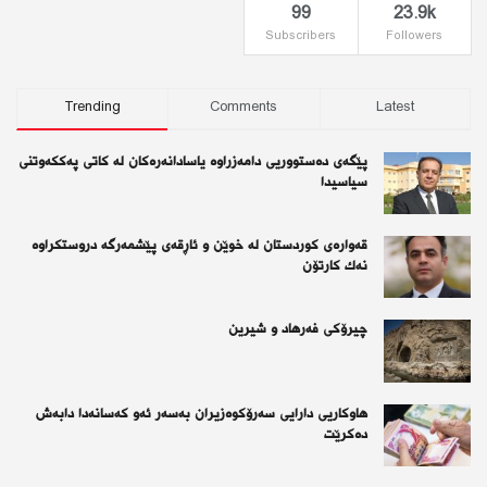
99
23.9k
Subscribers
Followers
Trending
Comments
Latest
پێگەی دەستووریی دامەزراوە یاسادانەرەكان لە كاتی پەككەوتنی
سیاسیدا
قەوارەی كوردستان لە خوێن و ئاڕقەی پێشمەرگە دروستكراوە
نەك كارتۆن
چیرۆكی فەرهاد و شیرین
هاوکاریی دارایی سەرۆکوەزیران بەسەر ئەو كەسانەدا دابەش
دەکرێت