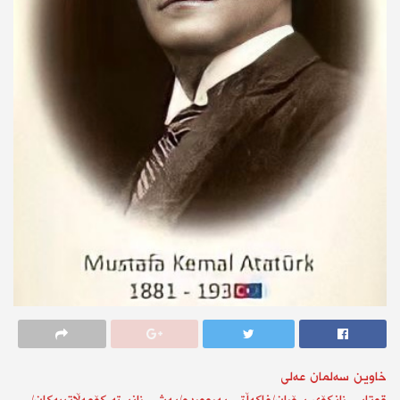
خاوین سەلمان عەلی