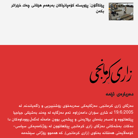
پێنتاگۆن: پێویستە كۆمپانیاكان بەرهەم هێنانی چەك خێراتر
بكەن
دەربارەى ئێمە
دەزگای زاری كرمانجی، دەزگایەكی سەربەخۆی رۆشنبیریی و راگەیاندنە، لە
19/6/2005 لە شاری سۆران دامەزراوە. ئەم دەزگایە لە چەند بەشێكی جیاجیا
پێكهاتووە و لەسەر بنەمای بێلایەنی و پیشەیی بوون مامەڵە لەگەڵ رووداوەكان دا
دەكات. بەشەكانی دەزگای زاری كرمانجی پێكهاتوون لە رۆژنامەیەكی سیاسی-
كۆمەڵایەتی هەفتانە بەناوی (زاری كرمانجی)، كە هەموو رۆژانی سێشەمە