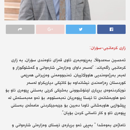
زاری كرمانجی-سۆران:
تەحسین سەعدولڵا، بەڕێوەبەری ئاوی قەزای ناوەندی سۆران، بە زاری
كرمانجی راگەیاند: “لەسەر داوای وەزارەتی شارەوانی و گەشتوگوزار و
لەبەر بەرژەوەندیی هاووڵاتيیان، ئەنجوومەنی وەزیرانی هەرێمی
كوردستان ڕەزامەندی نیشانداوە بۆ كاتێكی دیاریكراو لەسەر
نوێكردنەوەی بڕیاری لێخۆشبوونی بەشێكی كرێی بەستنی پێوەری ئاو بۆ
ئەو هاوبەشانەی تا ئێستا پێوەریان نەبەستووە، بۆ ئەو مەبەستەش لە
پێشوازیی هاوبەشانی ئاودا دەبین بۆ جێبەجێكردنی مامەڵەی بەستنی
پێوەری ئاو و كار ئاسانی كردن بۆیان”.
ئاماژەی بەوەشدا ” بەپێی ئەو بڕیارەی ئێستای وەزارەتی شارەوانی و