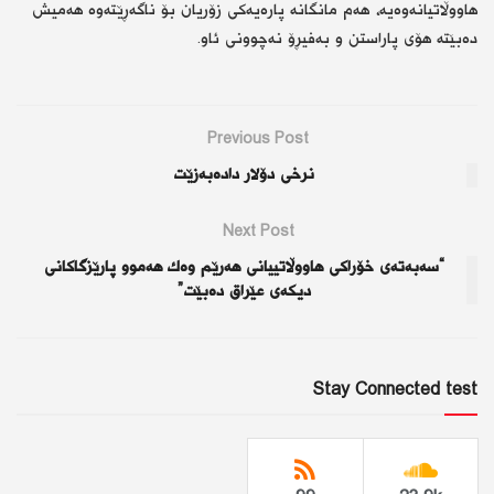
هاووڵاتیانەوەیە، هەم مانگانە پارەیەكی زۆریان بۆ ناگەڕێتەوە هەمیش
دەبێتە هۆی پاراستن و بەفیڕۆ نەچوونی ئاو.
Previous Post
نرخی دۆلار دادەبەزێت
Next Post
“سەبەتەی خۆراكی هاووڵاتییانی هەرێم وەك هەموو پارێزگاكانی
دیكەی عێراق دەبێت”
Stay Connected test