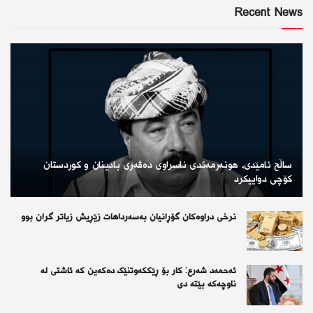
Recent News
ساڵح ئامێدی، هونەرمەندی ناسراوی دەڤەری بادینان و کوردستان
کۆچی دواییکرد
نرخی دراوەكان گۆڕانیان بەسەرداهات زێڕیش زیاتر گران بوو
ئەحمەد شەرع: کار بۆ ڕێککەوتنێک دەكەین كە ئاشتی لە
ناوچەکە بێتە دی