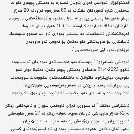
گەشتوگوزار، ئەوانەی قەرزی ئاویان لەسەرە بە بەستنی پێوەری ئاو لە
سەنتەری شارە گەورەكان مانگانە لە 80 هەزارەوە كراوەتە 20 هەزار
دینار، هەروەها بەستنی پێوەر لە قەزا و ناحیە و كۆمەڵگەكانی دەرەوەی
شارەكان لە 80 هەزارەوە كراوەتە تەنیا 10 هەزار دینار، هەروەك
فەرمانگەكانی تایبەتمەند بە بەستنی پێوەری ئاو، بە هەموو شێوەیەك
ئاسانكاری بۆ هاوبەشانی ئاو دەكەن بۆ ئەوەی ئەو ماوەیەی
نوێكراوەتەوە لێی سوودمەندبن”.
ئەوەشی خستەڕوو: ” پێویستە ئەو هاوبەشانەی پێوەریان نەبەستووە
تاكوو 21/4/2023 مامەڵەی بەستنی پێوەر بكەن، ئەگینا دوای ئەو
ماوەیەی دیاریكراوە، ناتوانن لە داشكاندنەكەی حكوومەت سوودمەند
بن، بڕیارەكە چەند جارێكی تر لەبەر بەرژەوەندیی هاووڵاتییان
نوێكراوەتەوە و لە دوای ئەو ڕێكەوتە ناتوانرێت چیتر نوێ ناكرێتەوە.
ئاشكراشی دەكات ” لە سنووری قەزای ناوەندی سۆران و ناحیەكانی زیاتر
لە 32 هەزار هاوبەشی ئاومان هەیە، لەوانە زیاتر لە 27 هەزار هاوبەشی
ئاو پێوەریان بەستووە، رۆژانەش بۆ ئەم مەبەستە هاووڵاتییان
سەردانمان دەكەن، هەروەك بەستنی پێوەری ئاو لەبەرژەوەندی گشتی