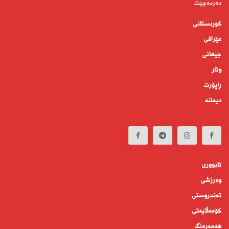
دەردەچێت.
کوردستانى
عێراقی
جیهانى
وتار
ڕاپۆرت
دیمانە
ئابوورى
وەرزشی
تەندروستى
كۆمه‌ڵايه‌تى
هەمەڕەنگ