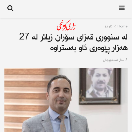
Home
ناوخۆ
لە سنوورى قەزای سۆران زیاتر لە 27
هەزار پێوەری ئاو بەستراوە
3 ساڵ له‌مه‌وپێش