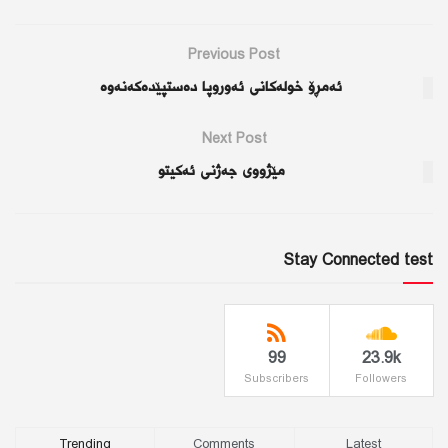
Previous Post
ئەمڕۆ خولەكانی ئەوروپا دەستپێدەكەنەوە
Next Post
مێژووی جەژنی ئەکیتو
Stay Connected test
99
23.9k
Subscribers
Followers
Trending
Comments
Latest