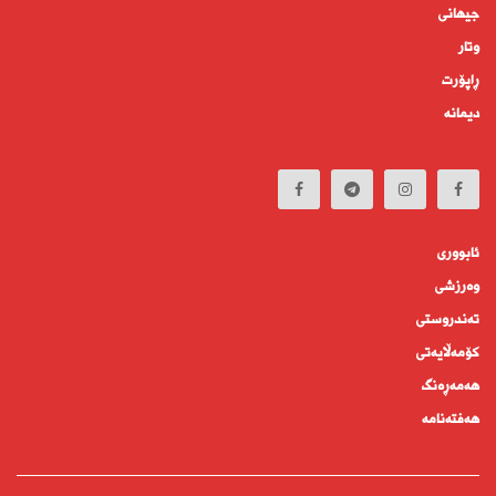
جیهانى
وتار
ڕاپۆرت
دیمانە
ئابوورى
وەرزشی
تەندروستى
كۆمه‌ڵايه‌تى
هەمەڕەنگ
هەفتەنامە