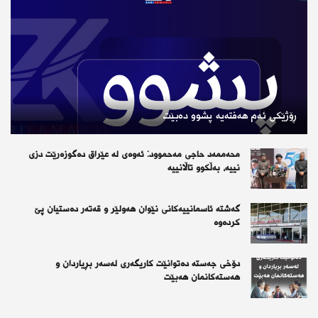
ڕۆژێكی ئەم هەفتەیە پشوو دەبێت
محەممەد حاجی مەحموود: ئەوەی لە عێراق دەگوزەرێت دزی
نییە، بەڵکوو تاڵانییە
گەشتە ئاسمانییەکانی نێوان هەولێر و قەتەر دەستیان پێ
کردەوە
دۆخی جەستە دەتوانێت کاریگەری لەسەر بڕیاردان و
هەستەکانمان هەبێت