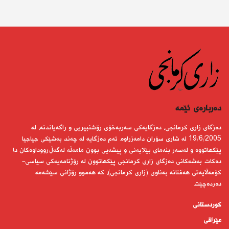
دەربارەى ئێمە
دەزگای زاری كرمانجی، دەزگایەكی سەربەخۆی رۆشنبیریی و راگەیاندنە، لە
19/6/2005 لە شاری سۆران دامەزراوە. ئەم دەزگایە لە چەند بەشێكی جیاجیا
پێكهاتووە و لەسەر بنەمای بێلایەنی و پیشەیی بوون مامەڵە لەگەڵ رووداوەكان دا
دەكات. بەشەكانی دەزگای زاری كرمانجی پێكهاتوون لە رۆژنامەیەكی سیاسی-
كۆمەڵایەتی هەفتانە بەناوی (زاری كرمانجی)، كە هەموو رۆژانی سێشەمە
دەردەچێت.
کوردستانى
عێراقی