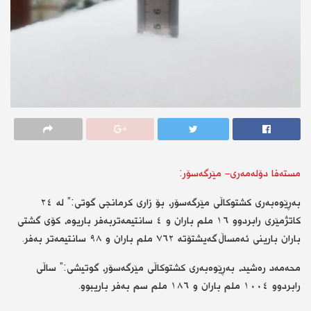
مستەفا دۆلەمەری- مێرگەسۆر:
بەڕێوەبەری کشتوکاڵی مێرگەسۆر، بۆ زاری کرمانجی گوتی:” لە ٢٤
کاتژمێری رابردوو ١٦ ملم باران و ٤ سانتیمەتربەفر باریوە، کۆی گشتی
باران بارینی ئەمساڵ گەیشتۆتە ٧٦٢ ملم باران و ٩٨ سانتیمەتر بەفر.
محەمەد رەشید، بەڕێوەبەری کشتوکاڵی مێرگەسۆر، گوتیشی:” ساڵی
رابردوو ١٠٠٤ ملم باران و ١٨٦ ملم سم بەفر باریبوو.