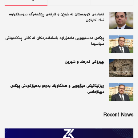
قەوارەی كوردستان لە خوێن و ئاڕقەی پێشمەرگە دروستكراوە
نەك كارتۆن
پێگەی دەستووریی دامەزراوە یاسادانەرەكان لە كاتی پەككەوتنی
سیاسیدا
چیرۆكی فەرهاد و شیرین
ڕێزلێنانێكی مێژوویی و هەنگاوێك بەرەو بەهێزكردنی پێگەی
دیپلۆماسی
Recent News