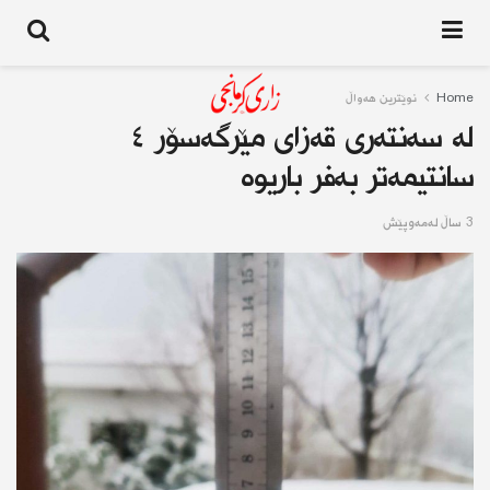
Home
نوێترین هەواڵ
لە سەنتەری قەزای مێرگەسۆر ٤
سانتیمەتر بەفر باریوە
3 ساڵ له‌مه‌وپێش