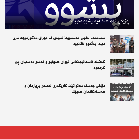
ڕۆژێكی ئەم هەفتەیە پشوو دەبێت
محەممەد حاجی مەحموود: ئەوەی لە عێراق دەگوزەرێت دزی
نییە، بەڵکوو تاڵانییە
گەشتە ئاسمانییەکانی نێوان هەولێر و قەتەر دەستیان پێ
کردەوە
دۆخی جەستە دەتوانێت کاریگەری لەسەر بڕیاردان و
هەستەکانمان هەبێت