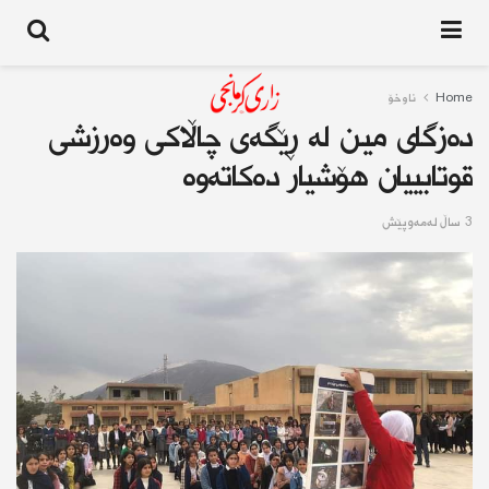
Home
ناوخۆ
دەزگای مین لە ڕێگەی چاڵاکی وەرزشی
قوتابييان هۆشیار دەکاتەوە
3 ساڵ له‌مه‌وپێش