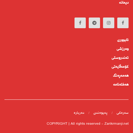
دیمانە
ئابوورى
وەرزشی
تەندروستى
كۆمه‌ڵايه‌تى
هەمەڕەنگ
هەفتەنامە
سەرەکی
پەیوەندى
دەربارە
COPYRIGHT | All rights reserved - Zarikrmanji.net