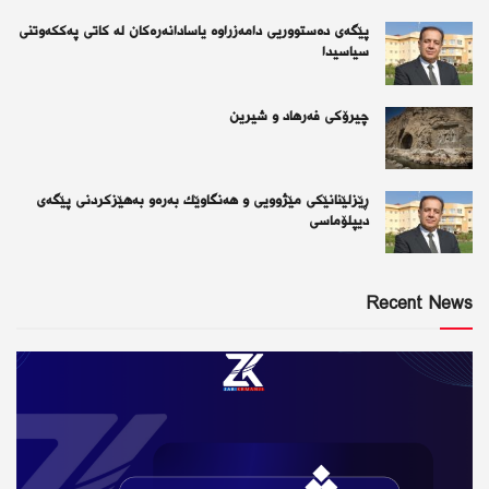
پێگەی دەستووریی دامەزراوە یاسادانەرەكان لە كاتی پەككەوتنی
سیاسیدا
چیرۆكی فەرهاد و شیرین
ڕێزلێنانێكی مێژوویی و هەنگاوێك بەرەو بەهێزكردنی پێگەی
دیپلۆماسی
Recent News