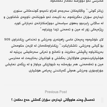
مەترسی ئەو دووژمنە ئاگادار دەکاتەوە.”
زیاتر گوتی:” چاڵاکیەکان سەرجەم قەزاو ناحیەو گوندەکانی سنوری
ئیدارەی سۆران دەگرێتەوە، بە تایبەت ئەو شوێنانەی ناوچەی شاخاوین و
لە ساڵانی ڕابردوو بەهۆی سیاسەتی دووژمنکارانەی نەیارانی کورد
ڕێژەیەکی زۆر لە مین و تەمەنی تێدا چێنراوە.”
لای خۆشیەوە پەیمان عاسی ڕاهێنەری وەرزشی و ئەندامی ڕێکخراوی sos
بۆ گیانی وەرزشی، ئاشکرایکرد:” ڕێکخراوەکەمان لە لایەن حکومەتی
بەریتانیاوە پاڵپشتی دەکرێت و ئامانج و ئەرکی سەرەکیشی بریتیە لە
هۆشیارکردنەوەی هاوڵاتیان بەگشتی و قوتابیان بەتایبەت لە مەترسی
مین و تەقەمەنی، هەر بۆیەشە بە شێوازێکی جیاواز و لە ڕێگەی نمایشی
جۆراوجۆری وەرزشی هەوڵی گەیاندنی پەیامی هۆشیاری
Previous Post
ئەمساڵ چەند هاووڵاتی ئیدارەی سۆران گەشتی حەج دەكەن ؟