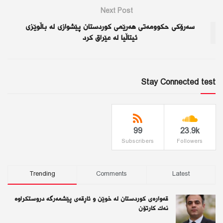
Next Post
سه‌رۆكی حكوومه‌تی هه‌رێمی كوردستان پێشوازی له‌ باڵوێزی
ئیتاڵیا له‌ عێراق كرد
Stay Connected test
99
23.9k
Subscribers
Followers
Trending
Comments
Latest
قەوارەی كوردستان لە خوێن و ئاڕقەی پێشمەرگە دروستكراوە
نەك كارتۆن