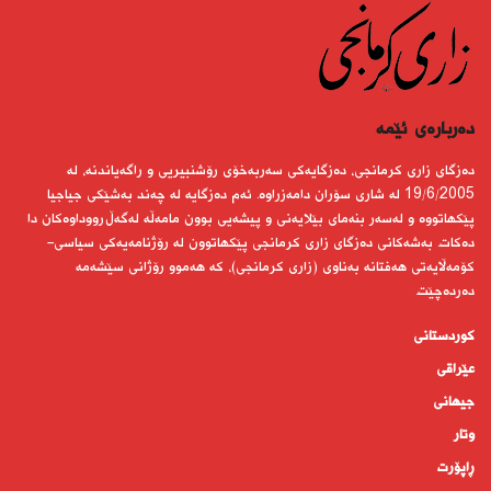
دەربارەى ئێمە
دەزگای زاری كرمانجی، دەزگایەكی سەربەخۆی رۆشنبیریی و راگەیاندنە، لە
19/6/2005 لە شاری سۆران دامەزراوە. ئەم دەزگایە لە چەند بەشێكی جیاجیا
پێكهاتووە و لەسەر بنەمای بێلایەنی و پیشەیی بوون مامەڵە لەگەڵ رووداوەكان دا
دەكات. بەشەكانی دەزگای زاری كرمانجی پێكهاتوون لە رۆژنامەیەكی سیاسی-
كۆمەڵایەتی هەفتانە بەناوی (زاری كرمانجی)، كە هەموو رۆژانی سێشەمە
دەردەچێت.
کوردستانى
عێراقی
جیهانى
وتار
ڕاپۆرت