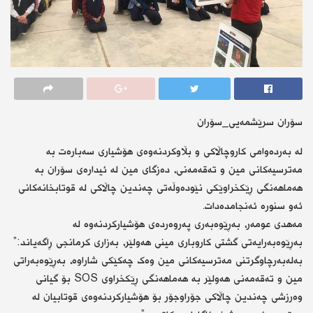
سۆران سرێشمەیی_سۆران
لە بەردەوامی کاروچاڵاکی و بڵاوکردنەوەی هۆشیاری سەبارەت بە
مەترسیەکانی مین و تەقەمەنی، دەزگای مین لە ئیدارەی سۆران بە
هەماهەنگی ڕێکخراوێکی نێودەوڵەتی چەندین چاڵاکی لە قوتابخانەکانی
ئەو سنورە ئەنجامدەدات.
مەهدی عومەر، بەڕێوەبەری پەروەردەی هۆشیارکردنەوە لە
بەڕێوەبەرایەتی گشتی کاروباری مینی هەولێر، بەزاری کرمانجی ڕاگەیاند:”
بەلەبەرچاوگرتنی مەترسیەکانی مین وەک چەکێکی شاراوە، بەڕێوەبەراتی
مین و تەقەمەنی هەولێر بە هەماهەنگی ڕێکخراوی SOS بۆ گیانی
وەرزشی چەندین چاڵاکی جۆراوجۆر بۆ هۆشیارکردنەوەی قوتابیان لە