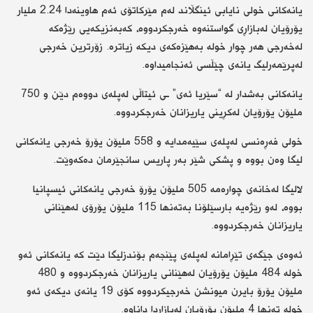
یانەکانی خولی نایابی ئینگڵاند لەم مێرکاتۆی ئەم هاوینەدا 2.24 ملیار
یۆرۆیان لەبازاڕی گواستنەوە خەرجکردووە، کەبەنزیکەیی رێژەکە
لەخەرجی هەر چوار خولە بەهێزەکەی دیکە زیاترە. زۆرترین خەرجی
لەپرێمەرلیگ یانەی چێڵسی ئەنجامیداوە.
یانەکانی بەشدار لە “سێریا ئەی” ـی ئیتاڵی لەپلەی دووەم دێن و 750
ملیۆن یۆرۆیان لەکڕینی یاریزانان خەرجکردووە.
خولی فەڕەنسی لەپلەی سێیەمدایە و 558 ملیۆن یۆرۆ خەرجی یانەکانی
لیگا وەن بووە و پشکی شێر بەر پاریس سانجێرمان دەکەوێت.
لالیگا لەخانەی چوارەمە 505 ملیۆن یۆرۆ خەرجی یانەکانی ئیسپانیا
بووە، لەو رێژەیە بارسێلۆنا بەتەنها 115 ملیۆن یۆرۆی لەهێنانی
یاریزانان خەرجکردووە.
ئەوەی جێگەی تێڕامانە لەپلەی پێنجەم بۆندزلیگا دێت کە یانەکانی ئەو
خولە 484 ملیۆن یۆرۆیان لەهێنانی یاریزانان خەرجکردووە و 480
ملیۆن یۆرۆ بایرن میونشن خەرجیکردووە کۆی 19 یانەی دیکەی ئەو
خولە تەنها 4 ملیۆن یۆرۆیان لەبازاڕدا داناوە.