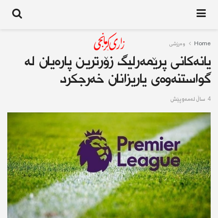
Home
وەرزشی
یانەکانی پرێمەرلیگ زۆرترین پارەیان لە
گواستنەوەی یاریزانان خەرجکرد
4 ساڵ له‌مه‌وپێش