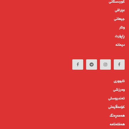
کوردستانى
عێراقی
جیهانى
وتار
ڕاپۆرت
دیمانە
ئابوورى
وەرزشی
تەندروستى
كۆمه‌ڵايه‌تى
هەمەڕەنگ
هەفتەنامە