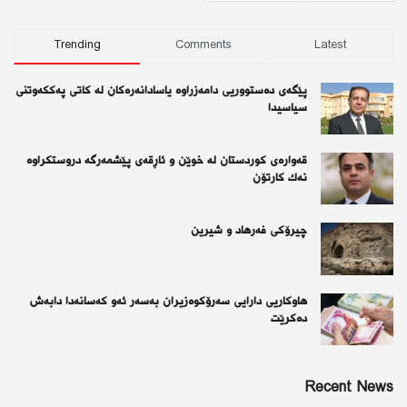
Trending
Comments
Latest
پێگەی دەستووریی دامەزراوە یاسادانەرەكان لە كاتی پەككەوتنی
سیاسیدا
قەوارەی كوردستان لە خوێن و ئاڕقەی پێشمەرگە دروستكراوە
نەك كارتۆن
چیرۆكی فەرهاد و شیرین
هاوکاریی دارایی سەرۆکوەزیران بەسەر ئەو كەسانەدا دابەش
دەکرێت
Recent News