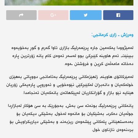
وەرزش ـ زاری کرمانجی:
لەمێژوودا یەکەمین جارە پرێمەرلیگ بازاری ئاوا گەرم و گوڕ بەخۆیەوە
ببینێت، ئەم هاوینە کێبڕکێ بوو لەسەر ئەوەی کام یانە زۆرترین پارە
دەخاتە مامەڵەی کڕین و فرۆشتن ـەوە.
لەمێرکاتۆی هاوینە، زلهێزەکانی پرێمەرلیگ بەئامانجی دووپاتی بەهێزی
خولەکەیان و دانەبڕان لەکێبڕکێی نێوەخۆیی و ئەوروپی پارەیەکی زۆریان
هێنایە نێو بازاڕ و گۆڕانکاریان لەپێکهاتەی یانەکەیان ئەنجامدا.
یانەکانی پرێمەرلیگ بونەتە سێ بەش، بەجۆرێک بە سێ هۆکار لەبازاڕدا
جوڵەیان دەکرد، بەشێکیان بۆ مانەوە لەخول، بەشێکی دیکەیان بۆ
بەدەستهێنانی پلەکانی پێشەوەی ریزبەند و بەشێکی دیاریکراویش بۆ
بردنەوەی نازناوی خول.