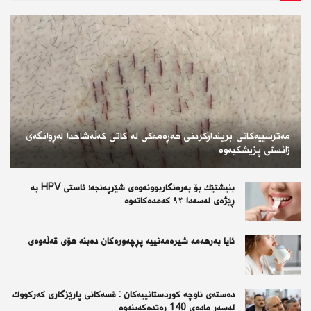
مەترسییەکانی بریندارکردنی هەڕەمەکی لە کاتی کەڵەشاخدا لەڕوانگەی
زانستی پزیشکیەوە
بنیشتێك بۆ بەرەنگاربوونەوەی شێرپەنجە؛ ئاستی HPV بە
ڕێژەی لەسەدا ٩٣ كەمدەكاتەوە
ئايا به‌رهه‌مه‌ شيره‌مه‌نييه‌ پڕچه‌وره‌كان ده‌بنه‌ هۆى قه‌ڵه‌وه‌ى
دەستەی ناوچە كوردستانییەكان : قسەكانی پارێزگاری كەركووك
لەسەر مادەی 140 رەتدەكەینەوە