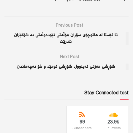
Previous Post
تا ئێستا لە هاتوچۆی سۆران مۆڵەتی نێودەوڵەتی بە شۆفێران
نادرێت
Next Post
شۆڕشی مەزنی ئەیلوول، شۆڕشی ئومێد و خۆ نەچەماندن
Stay Connected test
99
23.9k
Subscribers
Followers