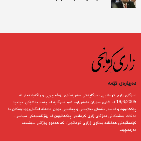
دەربارەى ئێمە
دەزگای زاری كرمانجی، دەزگایەكی سەربەخۆی رۆشنبیریی و راگەیاندنە، لە
19/6/2005 لە شاری سۆران دامەزراوە. ئەم دەزگایە لە چەند بەشێكی جیاجیا
پێكهاتووە و لەسەر بنەمای بێلایەنی و پیشەیی بوون مامەڵە لەگەڵ رووداوەكان دا
دەكات. بەشەكانی دەزگای زاری كرمانجی پێكهاتوون لە رۆژنامەیەكی سیاسی-
كۆمەڵایەتی هەفتانە بەناوی (زاری كرمانجی)، كە هەموو رۆژانی سێشەمە
دەردەچێت.